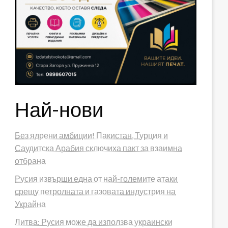
Най-нови
Без ядрени амбиции! Пакистан, Турция и
Саудитска Арабия сключиха пакт за взаимна
отбрана
Русия извърши една от най-големите атаки
срещу петролната и газовата индустрия на
Украйна
Литва: Русия може да използва украински