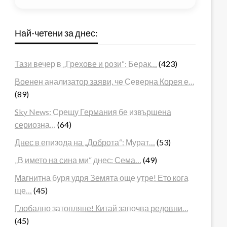
Най-четени за днес:
Тази вечер в „Грехове и рози“: Берак…
(423)
Военен анализатор заяви, че Северна Корея е…
(89)
Sky News: Срещу Германия бе извършена
сериозна…
(64)
Днес в епизода на „Доброта“: Мурат…
(53)
„В името на сина ми“ днес: Сема…
(49)
Магнитна буря удря Земята още утре! Ето кога
ще…
(45)
Глобално затопляне! Китай започва редовни…
(45)