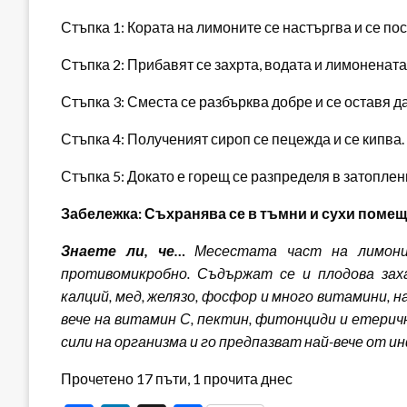
Стъпка 1: Кората на лимоните се настъргва и се пос
Стъпка 2: Прибавят се захрта, водата и лимонената
Стъпка 3: Сместа се разбърква добре и се оставя д
Стъпка 4: Полученият сироп се пецежда и се кипва.
Стъпка 5: Докато е горещ се разпределя в затоплени
Забележка: Съхранява се в тъмни и сухи помещ
Знаете ли, че…
Месестата част на лимонит
противомикробно. Съдържат се и плодова заха
калций, мед, желязо, фосфор и много витамини, н
вече на витамин С, пектин, фитонциди и етери
сили на организма и го предпазват най-вече от и
Прочетено 17 пъти, 1 прочита днес