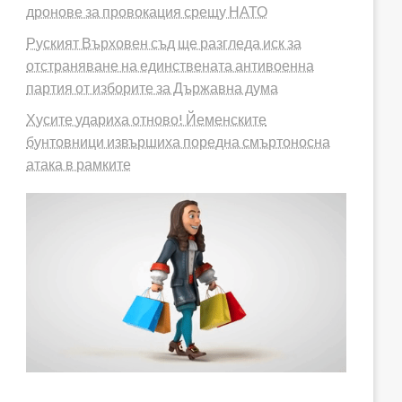
дронове за провокация срещу НАТО
Руският Върховен съд ще разгледа иск за
отстраняване на единствената антивоенна
партия от изборите за Държавна дума
Хусите удариха отново! Йеменските
бунтовници извършиха поредна смъртоносна
атака в рамките