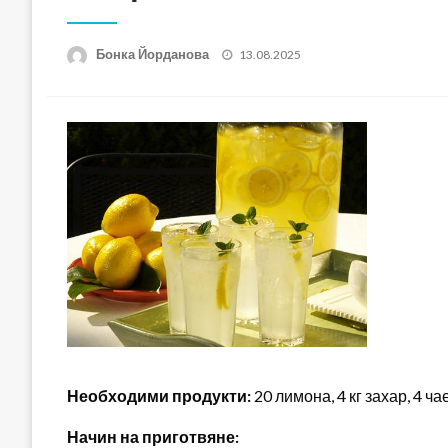
Posted
Бонка Йорданова
13.08.2025
on
Необходими продукти:
20 лимона, 4 кг захар, 4 ч
Начин на приготвяне: