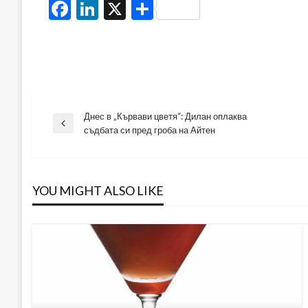
Facebook
LinkedIn
X
Share
Днес в „Кървави цветя“: Дилан оплаква
Навигация
Previous
съдбата си пред гроба на Айтен
Post
YOU MIGHT ALSO LIKE