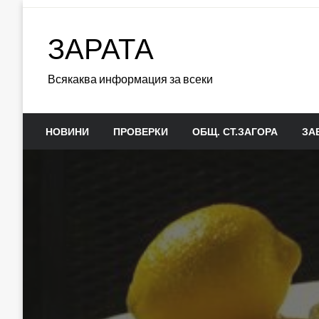
Skip
to
ЗАРАТА
content
Всякаква информация за всеки
НОВИНИ
ПРОВЕРКИ
ОБЩ. СТ.ЗАГОРА
ЗА