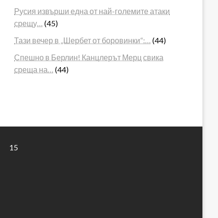
Русия извърши една от най-големите атаки
срещу…
(45)
Тази вечер в „Шербет от боровинки“:…
(44)
Спешно в Берлин! Канцлерът Мерц свика
среща на…
(44)
15