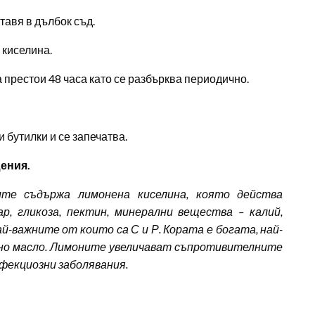
тавя в дълбок съд.
 киселина.
а престои 48 часа като се разбърква периодично.
 бутилки и се запечатва.
ения.
е съдържа лимонена киселина, която действа
р, гликоза, пектин, минерални вещества – калий,
ай-важните от които са С и Р. Кората е богата, най-
чно масло. Лимоните увеличават съпротивителните
нфекциозни заболявания.