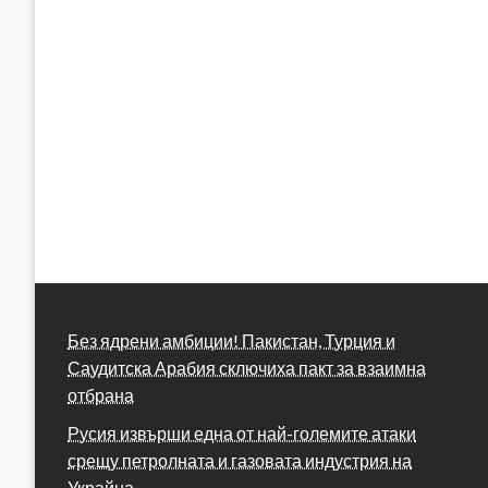
Без ядрени амбиции! Пакистан, Турция и
Саудитска Арабия сключиха пакт за взаимна
отбрана
Русия извърши една от най-големите атаки
срещу петролната и газовата индустрия на
Украйна