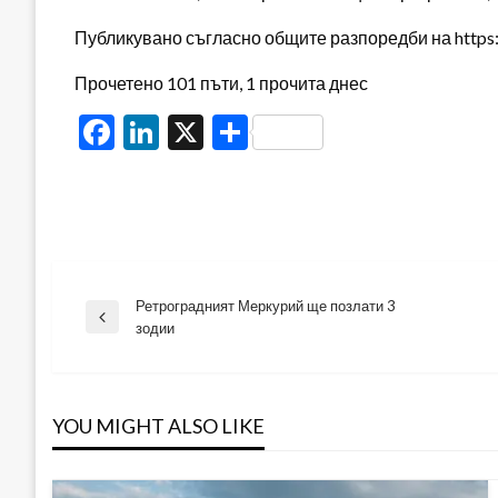
Публикувано съгласно общите разпоредби на https:/
Прочетено 101 пъти, 1 прочита днес
Facebook
LinkedIn
X
Share
Ретроградният Меркурий ще позлати 3
Навигация
Previous
зодии
Post
YOU MIGHT ALSO LIKE