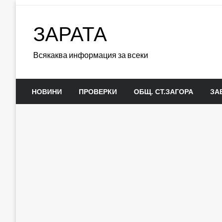
Skip
to
ЗАРАТА
content
Всякаква информация за всеки
НОВИНИ
ПРОВЕРКИ
ОБЩ. СТ.ЗАГОРА
ЗА