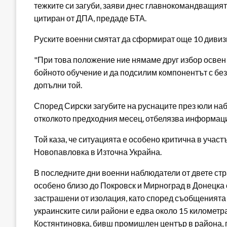
тежките си загуби, заяви днес главнокомандващия
цитиран от ДПА, предаде БТА.
Руските военни смятат да сформират още 10 дивизи
"При това положение ние нямаме друг избор осве
бойното обучение и да подсилим компонентът с бе
допълни той.
Според Сирски загубите на руснаците през юли набр
отколкото предходния месец, отбелязва информа
Той каза, че ситуацията е особено критична в учас
Новопавловка в Източна Украйна.
В последните дни военни наблюдатели от двете ст
особено близо до Покровск и Мирноград в Донецка 
застрашени от изолация, като според съобщенията
украинските сили райони е едва около 15 километр
Костянтиновка, бивш промишлен център в района, 