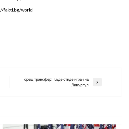
/fakti.bg/world
Горещ трансфер! Къде отиде играч на
Next
Ливърпул
Post