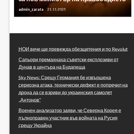
admin_zarata
21.11.2025
НОИ вече ще превежда обезщетения и по Revolut
Сапьори премахнаха съветски експлозиви от
Дунав в центъра на Будапеща
Sky News: Срещу Германия бе извършена
сериозна атака, технически дефект е попречил на
дрона да се взриви до украинския самолет
„Антонов“
Военен анализатор заяви, че Северна Корея е
пълноправен участник във войната на Русия
срещу Украйна