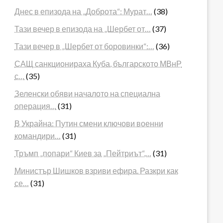
Днес в епизода на „Доброта“: Мурат…
(38)
Тази вечер в епизода на „Шербет от…
(37)
Тази вечер в „Шербет от боровинки“:…
(36)
САЩ санкционираха Куба, българското МВнР
с…
(35)
Зеленски обяви началото на специална
операция…
(31)
В Украйна: Путин смени ключови военни
командири…
(31)
Тръмп „попари“ Киев за „Пейтриът“,…
(31)
Министър Шишков взриви ефира. Разкри как
се…
(31)