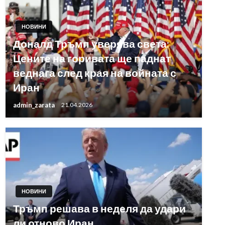
НОВИНИ
Доналд Тръмп уверява света:
Цените на горивата ще паднат
веднага след края на войната с
Иран
admin_zarata
21.04.2026
НОВИНИ
Тръмп решава в неделя да удари
ли отново Иран