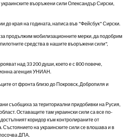
т украинските въоръжени сили Олександър Сирски,
и до края на годината, написа във "Фейсбук" Сирски.
н за продължим мобилизационните мерки, да подобрим
зпилотните средства в нашите въоръжени сили",
ояват над 33 200 души, което е с 800 повече,
ционна агенция УНИАН.
тъците от фронта близо до Покровск, Добропиля и
рани съобщиха за териториални придобивки на Русия,
област. Оставащите там украински сили са все по-
 достъпният коридор към контролираните от
а. Състоянието на украинските сили се влошава и в
посочва ДПА.