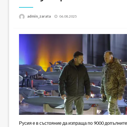
Posted
admin_zarata
06.08.2025
on
Русия е в състояние да изпраща по 9000 допълните