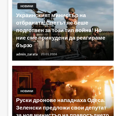
НОВИНИ
Украинският министър на
отбраната: Светът не беше
подготвен за този тип война! Но
ние сме принудени да реагираме
бързо
admin_zarata
20.01.2026
НОВИНИ
Руски дронове нападнаха Одеса.
Зеленски предложи свои депутат
за нов министър на правосъдието