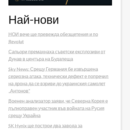
Най-нови
НОИ вече ще превежда обезщетения и по
Revolut
Сапьори премахнаха съветски експлозиви от
Дунав в центъра на Будапеща
Sky News: Срещу Германия бе извършена
сериозна атака, технически дефект е попречил
на дрона да се взриви до украинския самолет
„Антонов“
Военен анализатор заяви, че Северна Корея е
пълноправен участник във войната на Русия
срещу Украйна
SK Hynix ще построи два завода за