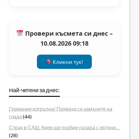
Провери късмета си днес –
10.08.2026 09:18
Кликни тук!
Най-четени за днес:
Германия изтръпна! Появиха се камъните на
глада
(44)
Страх в САЩ: Киев ще подбие пазара с евтини…
(28)