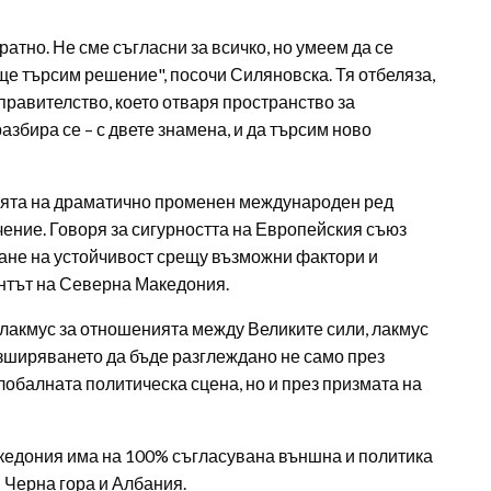
ратно. Не сме съгласни за всичко, но умеем да се
 ще търсим решение", посочи Силяновска. Тя отбеляза,
правителство, което отваря пространство за
азбира се – с двете знамена, и да търсим ново
вията на драматично променен международен ред
чение. Говоря за сигурността на Европейския съюз
ждане на устойчивост срещу възможни фактори и
нтът на Северна Македония.
 лакмус за отношенията между Великите сили, лакмус
разширяването да бъде разглеждано не само през
лобалната политическа сцена, но и през призмата на
едония има на 100% съгласувана външна и политика
– Черна гора и Албания.