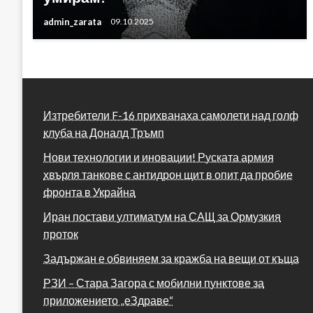
admin_zarata
09.10.2025
Изтребители F-16 прихванаха самолети над голф
клуба на Доналд Тръмп
Нови технологии и иновации! Руската армия
хвърля танкове с антидрон щит в опит да пробие
фронта в Украйна
Иран постави ултиматум на САЩ за Ормузкия
проток
Задържан е обвиняем за кражба на вещи от къща
РЗИ – Стара Загора с мобилни пунктове за
приложението „еЗдраве“