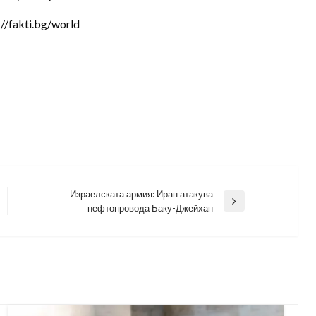
/fakti.bg/world
Израелската армия: Иран атакува
Next
нефтопровода Баку-Джейхан
Post