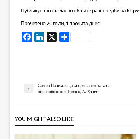
Публикувано съгласно общите разпоредби на https:/
Прочетено 20 пъти, 1 прочита днес
Facebook
LinkedIn
X
Share
Семен Новиков ще спори за титлата на
Навигация
Previous
европейското в Тирана, Албания
Post
YOU MIGHT ALSO LIKE