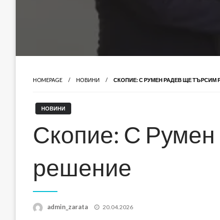
HOMEPAGE
НОВИНИ
СКОПИЕ: С РУМЕН РАДЕВ ЩЕ ТЪРСИМ
НОВИНИ
Скопие: С Румен
решение
Posted
admin_zarata
20.04.2026
on