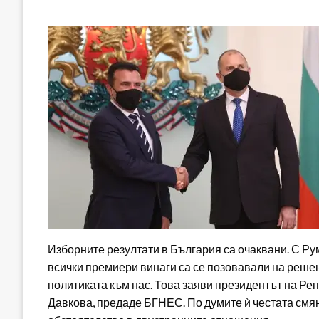
Изборните резултати в България са очаквани. С Ру
всички премиери винаги са се позовавали на решен
политиката към нас. Това заяви президентът на Р
Давкова, предаде БГНЕС. По думите ѝ честата смя