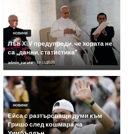
НОВИНИ
Лъв XIV предупреди, че хората не
са „данни, статистика“
admin_zarata
19.11.2025
НОВИНИ
Ейса с разтърсващи думи към
Гришо след кошмара на
Уимбълдън