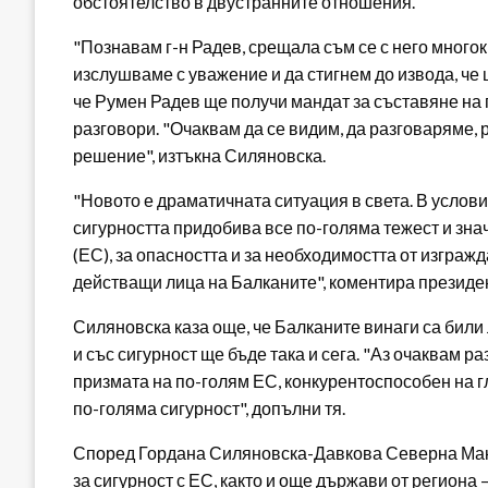
обстоятелство в двустранните отношения.
"Познавам г-н Радев, срещала съм се с него многок
изслушваме с уважение и да стигнем до извода, че
че Румен Радев ще получи мандат за съставяне на 
разговори. "Очаквам да се видим, да разговаряме, р
решение", изтъкна Силяновска.
"Новото е драматичната ситуация в света. В усло
сигурността придобива все по-голяма тежест и зна
(ЕС), за опасността и за необходимостта от изгра
действащи лица на Балканите", коментира президе
Силяновска каза още, че Балканите винаги са били
и със сигурност ще бъде така и сега. "Аз очаквам 
призмата на по-голям ЕС, конкурентоспособен на г
по-голяма сигурност", допълни тя.
Според Гордана Силяновска-Давкова Северна Мак
за сигурност с ЕС, както и още държави от региона 