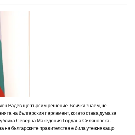
мен Радев ще търсим решение. Всички знаем, че
ията на българския парламент, когато става дума за
епублика Северна Македония Гордана Силяновска-
на на българските правителства е била утежняващо