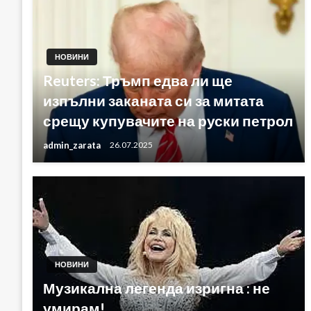
НОВИНИ
Reuters: Тръмп едва ли ще
изпълни заканата си за митата
срещу купувачите на руски петрол
admin_zarata
26.07.2025
НОВИНИ
Музикална легенда изригна : не
умирам!