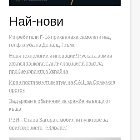
Най-нови
Изтребители F-16 прихванаха самолети над
голф клуба на Доналд Тръмп
Нови технологии и иновации! Руската армия
хвърля танкове с антидрон щит в опит да
пробие фронта в Украйна
Иран постави ултиматум на САЩ за Ормузкия
проток
Задържан е обвиняем за кражба на вещи от
къща
РЗИ – Стара Загора с мобилни пунктове за
приложението „еЗдраве“