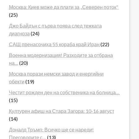
Москва: Киев може да плати за „Северен поток“
(25)
Джо Байдън с първа поява след тежката
диагноза
(24)
САЩ пренасочиха 55 кораба край Иран
(22)
Военна модернизация! Разходите за отбрана
на…
(20)
Москва порази немски завод и енергийни
обекти
(19)
Честит рожден ден на собственика на болница…
(15)
Културен афиш на Стара Загора: 10-16 август
(14)
Доналд Тръмп: Всичко ще се нареди!
Преговорите с…
(13)