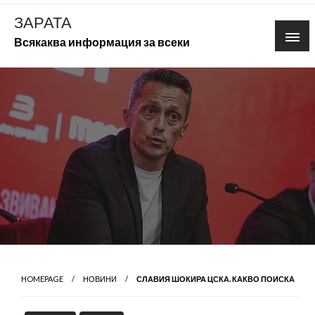
Skip
ЗАРАТА
to
Всякаква информация за всеки
content
HOMEPAGE
НОВИНИ
СЛАВИЯ ШОКИРА ЦСКА. КАКВО ПОИСКА