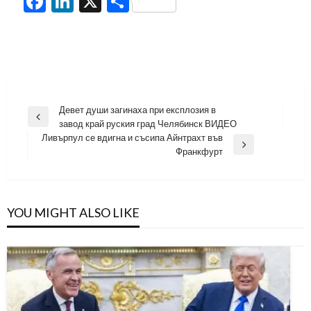
Facebook
LinkedIn
X
Share
Навигация
Девет души загинаха при експлозия в
Previous
завод край руския град Челябинск ВИДЕО
Post
Ливърпул се вдигна и съсипа Айнтрахт във
Next
Франкфурт
Post
YOU MIGHT ALSO LIKE