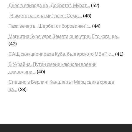
Днес в епизода на „Доброта“: Мурат…
(52)
„В името на сина ми“ днес: Сема…
(48)
Тази вечер в „Шербет от боровинки“:…
(44)
Магнитна буря удря Земята още утре! Ето кога ще…
(43)
САЩ санкционираха Куба, българското МВнР с…
(41)
В Украйна: Путин смени ключови военни
командири…
(40)
Спешно в Берлин! Канцлерът Мерц свика среща
на…
(38)