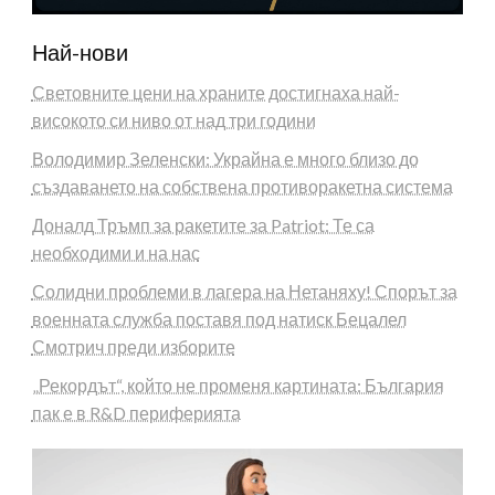
Най-нови
Световните цени на храните достигнаха най-
високото си ниво от над три години
Володимир Зеленски: Украйна е много близо до
създаването на собствена противоракетна система
Доналд Тръмп за ракетите за Patriot: Те са
необходими и на нас
Солидни проблеми в лагера на Нетаняху! Спорът за
военната служба поставя под натиск Бецалел
Смотрич преди изборите
„Рекордът“, който не променя картината: България
пак е в R&D периферията