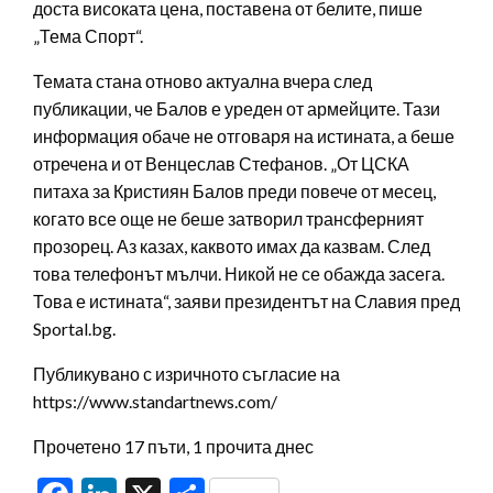
доста високата цена, поставена от белите, пише
„Тема Спорт“.
Темата стана отново актуална вчера след
публикации, че Балов е уреден от армейците. Тази
информация обаче не отговаря на истината, а беше
отречена и от Венцеслав Стефанов. „От ЦСКА
питаха за Кристиян Балов преди повече от месец,
когато все още не беше затворил трансферният
прозорец. Аз казах, каквото имах да казвам. След
това телефонът мълчи. Никой не се обажда засега.
Това е истината“, заяви президентът на Славия пред
Sportal.bg.
Публикувано с изричното съгласие на
https://www.standartnews.com/
Прочетено 17 пъти, 1 прочита днес