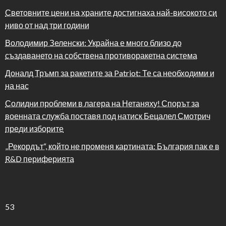
Световните цени на храните достигнаха най-високото си
ниво от над три години
Володимир Зеленски: Украйна е много близо до
създаването на собствена противоракетна система
Доналд Тръмп за ракетите за Patriot: Те са необходими и
на нас
Солидни проблеми в лагера на Нетаняху! Спорът за
военната служба поставя под натиск Бецалел Смотрич
преди изборите
„Рекордът“, който не променя картината: България пак е в
R&D периферията
53