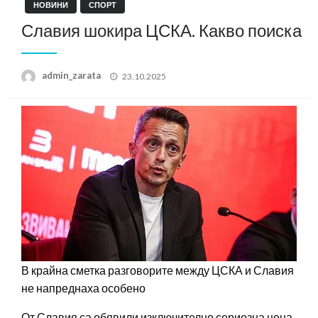
НОВИНИ
СПОРТ
Славия шокира ЦСКА. Какво поиска
Posted
admin_zarata
23.10.2025
on
В крайна сметка разговорите между ЦСКА и Славия
не напреднаха особено
От Славия са обявили изключително сериозна цена