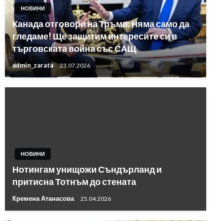
НОВИНИ
Канада отговори на Тръмп: Няма само да
гледаме! Ще защитим интересите си в
търговската война със САЩ
admin_zarata
23.07.2026
НОВИНИ
Нотингам унищожи Съндърланд и
притисна Тотнъм до стената
Кремена Атанасова
25.04.2026