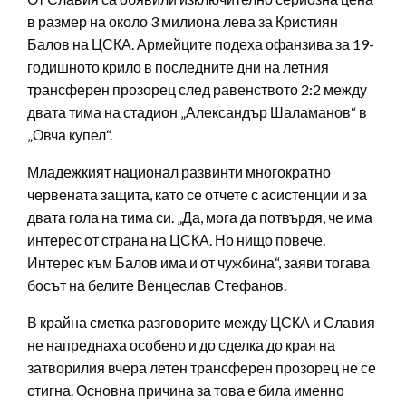
в размер на около 3 милиона лева за Кристиян
Балов на ЦСКА. Армейците подеха офанзива за 19-
годишното крило в последните дни на летния
трансферен прозорец след равенството 2:2 между
двата тима на стадион „Александър Шаламанов“ в
„Овча купел“.
Младежкият национал развинти многократно
червената защита, като се отчете с асистенции и за
двата гола на тима си. „Да, мога да потвърдя, че има
интерес от страна на ЦСКА. Но нищо повече.
Интерес към Балов има и от чужбина“, заяви тогава
босът на белите Венцеслав Стефанов.
В крайна сметка разговорите между ЦСКА и Славия
не напреднаха особено и до сделка до края на
затворилия вчера летен трансферен прозорец не се
стигна. Основна причина за това е била именно