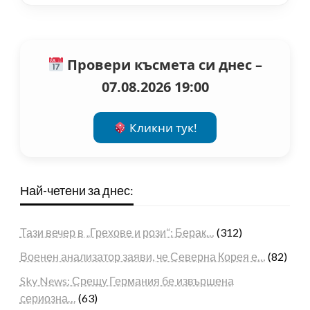
Провери късмета си днес –
07.08.2026 19:00
Кликни тук!
Най-четени за днес:
Тази вечер в „Грехове и рози“: Берак…
(312)
Военен анализатор заяви, че Северна Корея е…
(82)
Sky News: Срещу Германия бе извършена
сериозна…
(63)