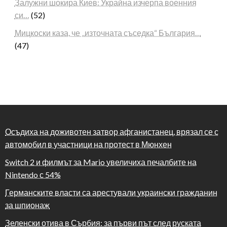
Залужни шокира Киев: Украйна изчерпа военния
си…
(52)
Мицкоски каза, че „източната съседка“ България…
(47)
Осъдиха на доживотен затвор афганистанец, врязал се с
автомобил в участници на протест в Мюнхен
Switch 2 и филмът за Mario увеличиха печалбите на
Nintendo с 54%
Германските власти са арестували украински гражданин
за шпионаж
Зеленски отива в Сърбия: за първи път след руската