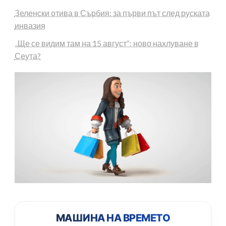
Зеленски отива в Сърбия: за първи път след руската
инвазия
„Ще се видим там на 15 август“: ново нахлуване в
Сеута?
МАШИНА НА ВРЕМЕТО