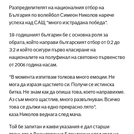
Разпределителят на националния отбор на
България по волейбол Симеон Николов нарече
успеха над САЩ "много изстрадана победа".
18-годишният българин бе с основна роля за
обрата, който направи българският отбор от 0:2 до
3:2 и който осигури първо класиране на
националите на полуфинал на световно първенство
от 2006 година насам.
"В момента изпитвам толкова много емоции. Не
мога да изразя щастието си. Получи се истинска
битка. Не знам как да опиша това, което направихме.
Аз съм много щастлив, много развълнуван. Всичко
това се дължи на едно прекрасно лято",
каза Николов веднага след мача.
Той бе запитан и какви указания е дал старши
треньорът Джанлоренцо Бленджини след края на