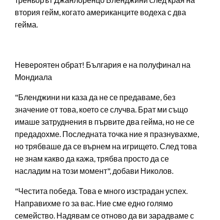
втория гейм, когато американците водеха с два
гейма.
Невероятен обрат! България е на полуфинал на
Мондиала
"Бленджини ни каза да не се предаваме, без
значение от това, което се случва. Брат ми също
имаше затруднения в първите два гейма, но не се
предадохме. Последната точка ние я празнувахме,
но трябваше да се върнем на игрището. След това
не знам какво да кажа, трябва просто да се
насладим на този момент", добави Николов.
"Честита победа. Това е много изстрадан успех.
Направихме го за вас. Ние сме едно голямо
семейство. Надявам се отново да ви зарадваме с