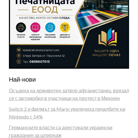
Най-нови
Осъдиха на доживотен затвор афганистанец, врязал
се с автомобил в участници на протест в Мюнхен
Switch 2 и филмът за Mario увеличиха печалбите на
Nintendo с 54%
Германските власти са арестували украински
гражданин за шпионаж