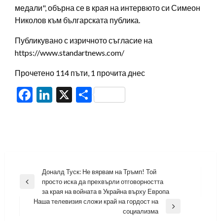
медали", обърна се в края на интервюто си Симеон
Николов към българската публика.
Публикувано с изричното съгласие на
https://www.standartnews.com/
Прочетено 114 пъти, 1 прочита днес
Facebook
LinkedIn
X
Share
Навигация
Доналд Туск: Не вярвам на Тръмп! Той
просто иска да прехвърли отговорността
Previous
за края на войната в Украйна върху Европа
Post
Наша телевизия сложи край на гордост на
Next
социализма
Post