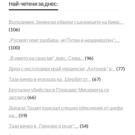
Най-четени за днес:
Володимир Зеленски обвини съюзниците на Киев:…
(106)
„Руският елит разбира, че Путин е неадекватен“:…
(100)
„В името на сина ми“ днес: Сема…
(96)
Дрон с експлозиви край украински „Антонов“ в…
(77)
Тази вечер в епизода на „Шербет от…
(67)
Брутално убийство в Пловдив! Мисерията се
заплита
(66)
Доналд Тръмп поискал спешно обяснение от шефа
на…
(59)
Тази вечер в „Грехове и рози“:…
(54)