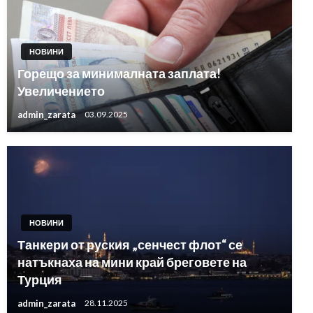
НОВИНИ
Горещо за минималната заплата!
Увеличението
admin_zarata
03.09.2025
НОВИНИ
Танкери от руския „сенчест флот“ се
натъкнаха на мини край бреговете на
Турция
admin_zarata
28.11.2025