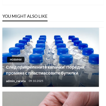
YOU MIGHT ALSO LIKE
НОВИНИ
След прикрепените капачки! Поредна
промяна с пластмасовите бутилки
admin_zarata
09.10.2025