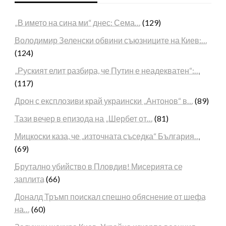
„В името на сина ми“ днес: Сема…
(129)
Володимир Зеленски обвини съюзниците на Киев:…
(124)
„Руският елит разбира, че Путин е неадекватен“:…
(117)
Дрон с експлозиви край украински „Антонов“ в…
(89)
Тази вечер в епизода на „Шербет от…
(81)
Мицкоски каза, че „източната съседка“ България…
(69)
Брутално убийство в Пловдив! Мисерията се
заплита
(66)
Доналд Тръмп поискал спешно обяснение от шефа
на…
(60)