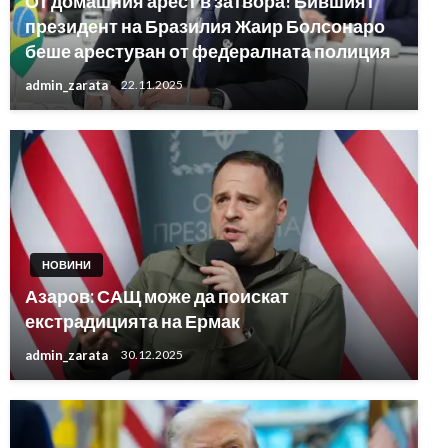
От домашния арест в затвора! Бившият
президент на Бразилия Жаир Болсонаро
беше арестуван от федералната полиция
admin_zarata
22.11.2025
НОВИНИ
Азаров: САЩ може да поискат
екстрадицията на Ермак
admin_zarata
30.12.2025