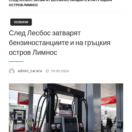
ОСТРОВ ЛИМНОС
НОВИНИ
След Лесбос затварят
бензиностанциите и на гръцкия
остров Лимнос
Posted
admin_zarata
19.03.2026
on