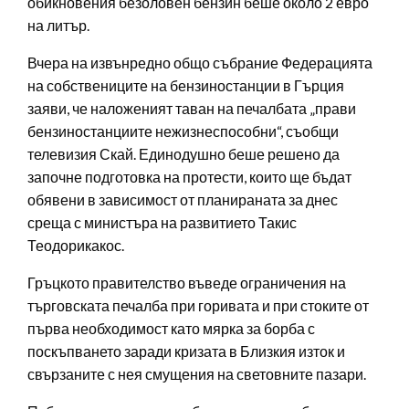
обикновения безоловен бензин беше около 2 евро
на литър.
Вчера на извънредно общо събрание Федерацията
на собствениците на бензиностанции в Гърция
заяви, че наложеният таван на печалбата „прави
бензиностанциите нежизнеспособни“, съобщи
телевизия Скай. Единодушно беше решено да
започне подготовка на протести, които ще бъдат
обявени в зависимост от планираната за днес
среща с министъра на развитието Такис
Теодорикакос.
Гръцкото правителство въведе ограничения на
търговската печалба при горивата и при стоките от
първа необходимост като мярка за борба с
поскъпването заради кризата в Близкия изток и
свързаните с нея смущения на световните пазари.