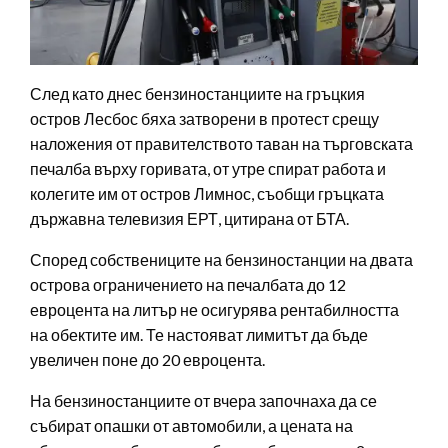
След като днес бензиностанциите на гръцкия
остров Лесбос бяха затворени в протест срещу
наложения от правителството таван на търговската
печалба върху горивата, от утре спират работа и
колегите им от остров Лимнос, съобщи гръцката
държавна телевизия ЕРТ, цитирана от БТА.
Според собствениците на бензиностанции на двата
острова ограничението на печалбата до 12
евроцента на литър не осигурява рентабилността
на обектите им. Те настояват лимитът да бъде
увеличен поне до 20 евроцента.
На бензиностанциите от вчера започнаха да се
събират опашки от автомобили, а цената на