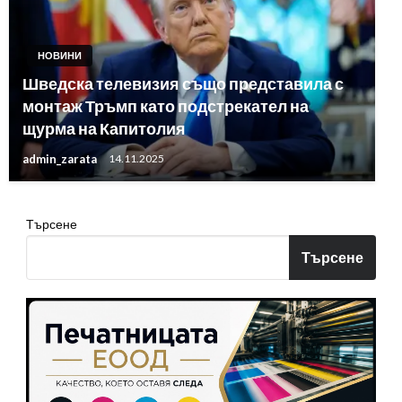
НОВИНИ
Шведска телевизия също представила с
монтаж Тръмп като подстрекател на
щурма на Капитолия
admin_zarata
14.11.2025
Търсене
Търсене