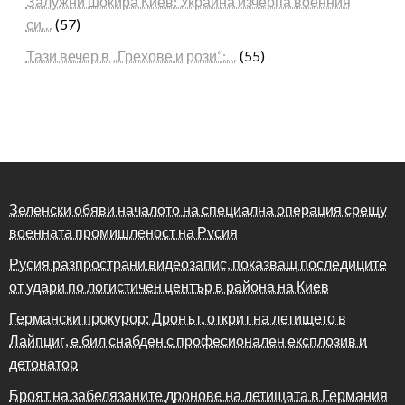
Залужни шокира Киев: Украйна изчерпа военния
си…
(57)
Тази вечер в „Грехове и рози“:…
(55)
Зеленски обяви началото на специална операция срещу
военната промишленост на Русия
Русия разпространи видеозапис, показващ последиците
от удари по логистичен център в района на Киев
Германски прокурор: Дронът, открит на летището в
Лайпциг, е бил снабден с професионален експлозив и
детонатор
Броят на забелязаните дронове на летищата в Германия