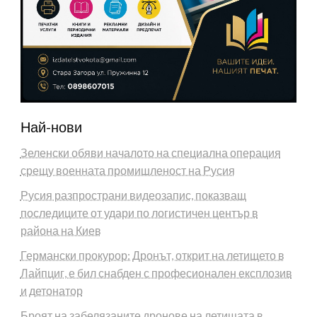
Най-нови
Зеленски обяви началото на специална операция
срещу военната промишленост на Русия
Русия разпространи видеозапис, показващ
последиците от удари по логистичен център в
района на Киев
Германски прокурор: Дронът, открит на летището в
Лайпциг, е бил снабден с професионален експлозив
и детонатор
Броят на забелязаните дронове на летищата в