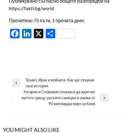
Публикувано съгласно общите разпоредби на
https://fakti.bg/world
Прочетено 75 пъти, 1 прочита днес
Facebook
LinkedIn
X
Share
Навигация
Тръмп, Иран и войната. Как ще свърши
Previous
тази история
Post
Унгария и Словакия отказаха да вдигнат
ветото срещу руските санкции и заема от
Next
90 милиарда евро за Киев
Post
YOU MIGHT ALSO LIKE