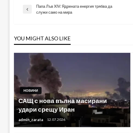
Папа Лъв XIV: Ядрената енергия трябва да
Навигация
Previous
служи само на мира
Post
YOU MIGHT ALSO LIKE
НОВИНИ
САЩ с нова вълна масирани
удари срещу Иран
admin_zarata
12.07.2026