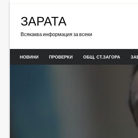
Skip
to
ЗАРАТА
content
Всякаква информация за всеки
НОВИНИ
ПРОВЕРКИ
ОБЩ. СТ.ЗАГОРА
ЗА