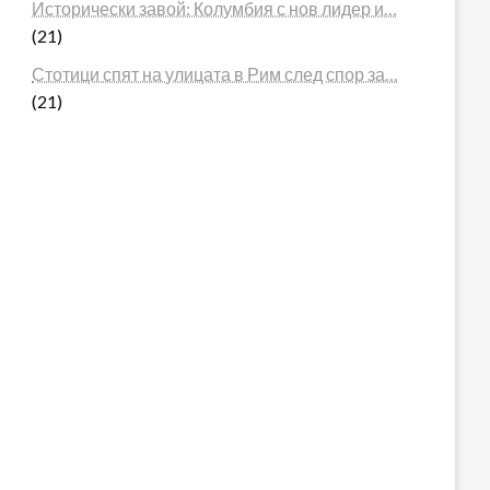
Исторически завой: Колумбия с нов лидер и…
(21)
Стотици спят на улицата в Рим след спор за…
(21)