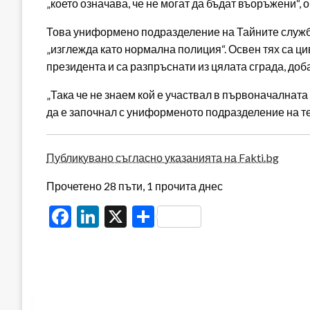
„което означава, че не могат да бъдат въоръжени“, 
Това униформено подразделение на Тайните служби 
„изглежда като нормална полиция“. Освен тях са ци
президента и са разпръснати из цялата сграда, доба
„Така че не знаем кой е участвал в първоначалнат
да е започнал с униформеното подразделение на те
Публикувано съгласно указанията на Fakti.bg
Прочетено 28 пъти, 1 прочита днес
Facebook
LinkedIn
X
Share