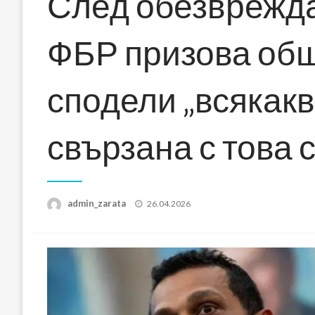
След обезврежда
ФБР призова общ
сподели „всякак
свързана с това 
Posted
admin_zarata
26.04.2026
on