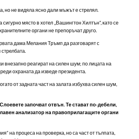
жа, но не видяла ясно дали мъжът е стрелял.
 сигурно място в хотел „Вашингтон Хилтън“, като се
хранителните органи не препоръчат друго.
рвата дама Мелания Тръмп да разговарят с
 стрелбата.
ки внезапно реагират на силен шум; по лицата на
реди охраната да изведе президента.
огато от задната част на залата избухва силен шум,
 Слоевете започват отвън. Те стават по-дебели,
, главен анализатор на правоприлагащите органи
я“ на процеса на проверка, но са част от тълпата,