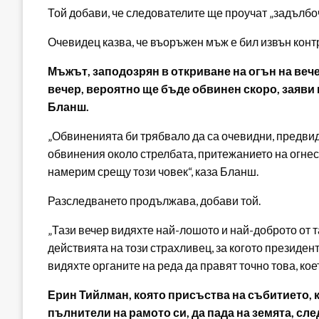
Той добави, че следователите ще проучат „задълбо
Очевидец казва, че въоръжен мъж е бил извън контр
Мъжът, заподозрян в откриване на огън на веч
вечер, вероятно ще бъде обвинен скоро, заяв
Бланш.
„Обвиненията би трябвало да са очевидни, предвид
обвинения около стрелбата, притежанието на огнес
намерим срещу този човек“, каза Бланш.
Разследването продължава, добави той.
„Тази вечер видяхте най-лошото и най-доброто от т
действията на този страхливец, за когото президен
видяхте органите на реда да правят точно това, коет
Ерин Тийлман, която присъства на събитието, к
пълнители на рамото си, да пада на земята, сле