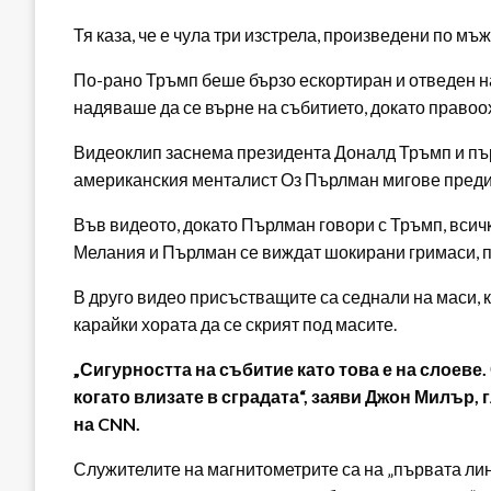
Тя каза, че е чула три изстрела, произведени по мъ
По-рано Тръмп беше бързо ескортиран и отведен на
надяваше да се върне на събитието, докато правоо
Видеоклип заснема президента Доналд Тръмп и пъ
американския менталист Оз Пърлман мигове преди
Във видеото, докато Пърлман говори с Тръмп, всич
Мелания и Пърлман се виждат шокирани гримаси, п
В друго видео присъстващите са седнали на маси, к
карайки хората да се скрият под масите.
„Сигурността на събитие като това е на слоеве.
когато влизате в сградата“, заяви Джон Милър
на CNN.
Служителите на магнитометрите са на „първата лини