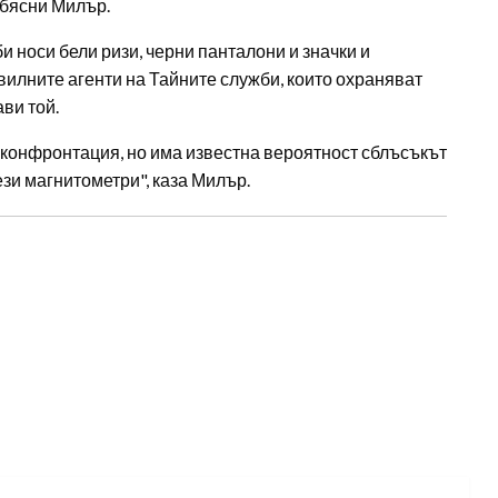
обясни Милър.
носи бели ризи, черни панталони и значки и
вилните агенти на Тайните служби, които охраняват
ви той.
а конфронтация, но има известна вероятност сблъсъкът
зи магнитометри", каза Милър.