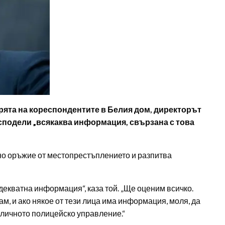
ята на кореспондентите в Белия дом, директорът
сподели „всякаква информация, свързана с това
но оръжие от местопрестъплението и разпитва
екватна информация“, каза той. „Ще оценим всичко.
ам, и ако някое от тези лица има информация, моля, да
оличното полицейско управление.“