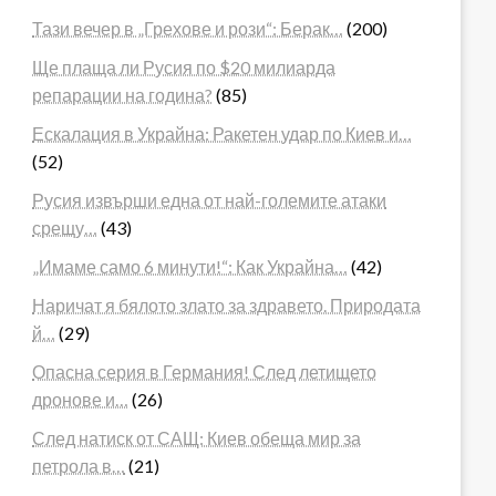
Тази вечер в „Грехове и рози“: Берак…
(200)
Ще плаща ли Русия по $20 милиарда
репарации на година?
(85)
Ескалация в Украйна: Ракетен удар по Киев и…
(52)
Русия извърши една от най-големите атаки
срещу…
(43)
„Имаме само 6 минути!“: Как Украйна…
(42)
Наричат я бялото злато за здравето. Природата
й…
(29)
Опасна серия в Германия! След летището
дронове и…
(26)
След натиск от САЩ: Киев обеща мир за
петрола в…
(21)