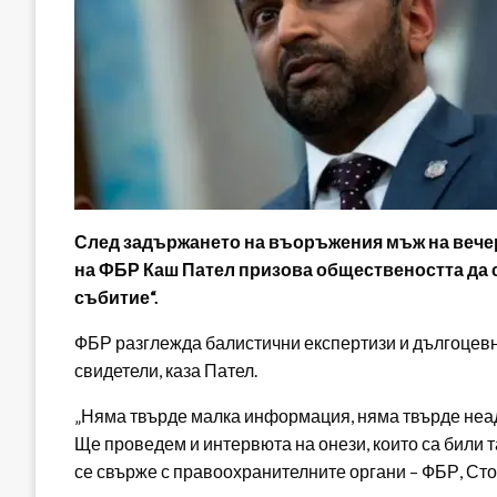
След задържането на въоръжения мъж на вечер
на ФБР Каш Пател призова обществеността да 
събитие“.
ФБР разглежда балистични експертизи и дългоцев
свидетели, каза Пател.
„Няма твърде малка информация, няма твърде неад
Ще проведем и интервюта на онези, които са били т
се свърже с правоохранителните органи – ФБР, Ст