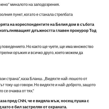
чено“ миналото на заподозрения.
олния пункт, когато е станала стрелбата
ерята на кореспондентите на Белия дом в събота
и изпълняващият длъжността главен прокурор Тод
 поведението. Но както ще чуете, ще има множество
трелни оръжия и всичко друго, което можем да
ази страна“, каза Бланш. „Видяхте най-лошото от
тът току-що говори. Но видяхте и най-доброто, защото
о се очаква от тях.“
аза пред CNN, че е видяла мъж, носещ пушка с
д като е бил застрелян от охраната.