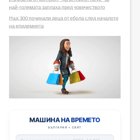
най-голямата заплаха пред човечеството
Над 300 починали деца от ебола след началото
на епидемията
МАШИНА НА ВРЕМЕТО
БЪЛГАРИЯ + СВЯТ