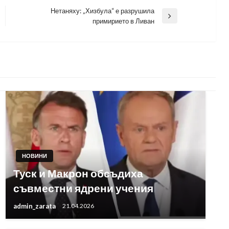
Нетаняху: „Хизбула“ е разрушила
Next
примирието в Ливан
Post
НОВИНИ
Туск и Макрон обсъдиха
съвместни ядрени учения
admin_zarata
21.04.2026