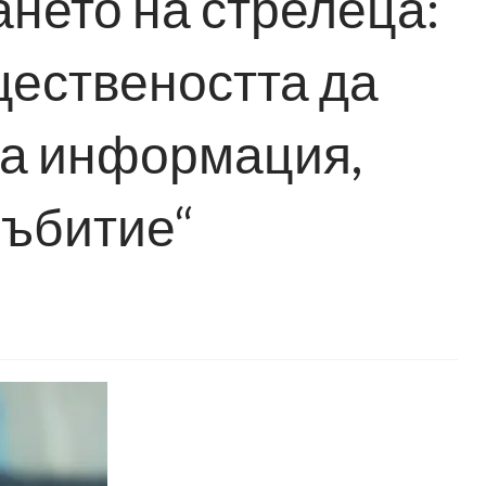
нето на стрелеца:
ествеността да
ва информация,
събитие“