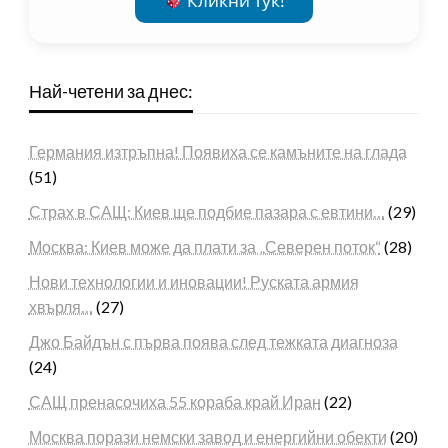
Кликни тук!
Най-четени за днес:
Германия изтръпна! Появиха се камъните на глада
(51)
Страх в САЩ: Киев ще подбие пазара с евтини…
(29)
Москва: Киев може да плати за „Северен поток“
(28)
Нови технологии и иновации! Руската армия
хвърля…
(27)
Джо Байдън с първа поява след тежката диагноза
(24)
САЩ пренасочиха 55 кораба край Иран
(22)
Москва порази немски завод и енергийни обекти
(20)