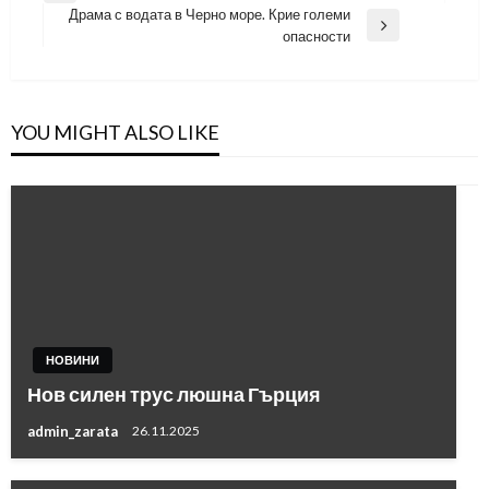
Драма с водата в Черно море. Крие големи
Post
Next
опасности
Post
YOU MIGHT ALSO LIKE
НОВИНИ
Нов силен трус люшна Гърция
admin_zarata
26.11.2025