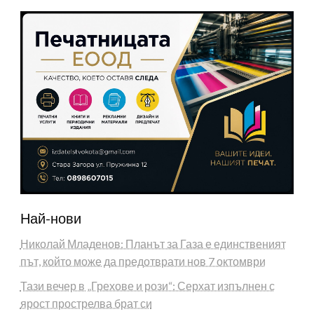
Най-нови
Николай Младенов: Планът за Газа е единственият
път, който може да предотврати нов 7 октомври
Тази вечер в „Грехове и рози“: Серхат изпълнен с
ярост прострелва брат си