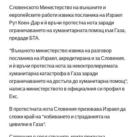
Словенското Министерство на външните и
европейските работи извика посланика на Израел
Рут Коен-Дар и ѝ връчи протестна нота заради
ограничаването на хуманитарната помощ към Газа,
предаде БТА.
"Външното министерство извика на разговор
посланика на Израел, акредитирана и за Словения,
и ѝ връчи протестна нота за неконтролируемата
хуманитарна катастрофа в Газа заради
ограничаването на достъпа до хуманитарна помощ",
написа министерството в официалния си профил в
Екс.
В протестната нота Словения призовава Израел да
сложи край на "избиването и страданията на
цивилни в Газа".
Словения е сред страните, които признаха