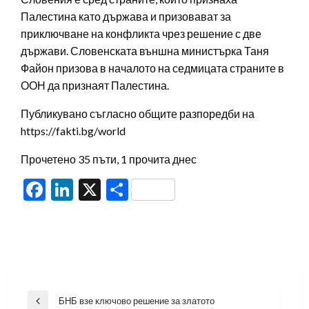
Палестина като държава и призовават за
приключване на конфликта чрез решение с две
държави. Словенската външна министърка Таня
Файон призова в началото на седмицата страните в
ООН да признаят Палестина.
Публикувано съгласно общите разпоредби на
https://fakti.bg/world
Прочетено 35 пъти, 1 прочита днес
Facebook
LinkedIn
X
Share
Навигация
БНБ взе ключово решение за златото
Previous