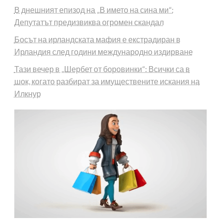
В днешният епизод на „В името на сина ми“:
Депутатът предизвиква огромен скандал
Босът на ирландската мафия е екстрадиран в
Ирландия след години международно издирване
Тази вечер в „Шербет от боровинки“: Всички са в
шок, когато разбират за имуществените искания на
Илкнур