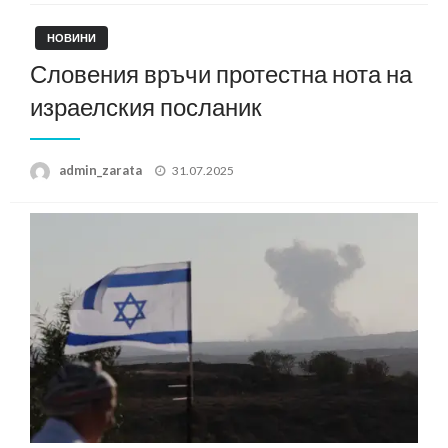
НОВИНИ
Словения връчи протестна нота на
израелския посланик
Posted
admin_zarata
31.07.2025
on