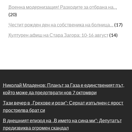
Военна модернизация! Разходите за отбрана на…
(20)
Честит рожден ден на собственика на болница…
(17)
Културен афиш на Стара Загора: 10-16 август
(14)
Николай Младенов: Планът за Газа е единственият път,
който може да предотврати нов 7 октомври
Тази вечер в „Грехове и рози“: Серхат изпълнен с ярост
прострелва брат си
В днешният епизод на „В името на сина ми“: Депутатът
предизвиква огромен скандал