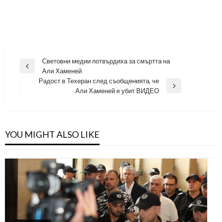
Навигация
Световни медии потвърдиха за смъртта на
Previous
Али Хаменей
Post
Радост в Техеран след съобщенията, че
Next
Али Хаменей е убит ВИДЕО
Post
YOU MIGHT ALSO LIKE