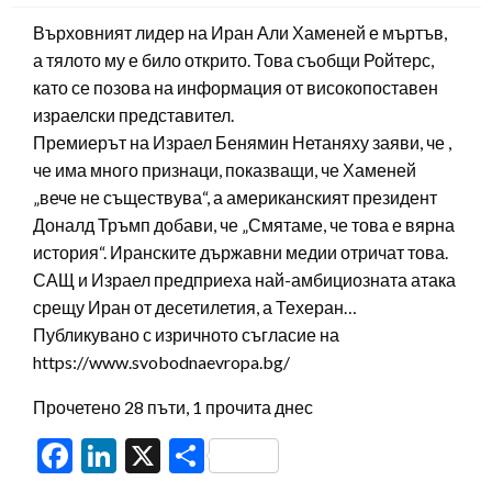
Върховният лидер на Иран Али Хаменей е мъртъв,
а тялото му е било открито. Това съобщи Ройтерс,
като се позова на информация от високопоставен
израелски представител.
Премиерът на Израел Бенямин Нетаняху заяви, че ,
че има много признаци, показващи, че Хаменей
„вече не съществува“, а американският президент
Доналд Тръмп добави, че „Смятаме, че това е вярна
история“. Иранските държавни медии отричат това.
САЩ и Израел предприеха най-амбициозната атака
срещу Иран от десетилетия, а Техеран…
Публикувано с изричното съгласие на
https://www.svobodnaevropa.bg/
Прочетено 28 пъти, 1 прочита днес
Facebook
LinkedIn
X
Share