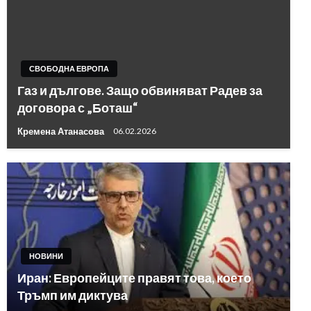
СВОБОДНА ЕВРОПА
Газ и дългове. Защо обвиняват Радев за
договора с „Боташ“
Кремена Атанасова
06.02.2026
НОВИНИ
Иран: Европейците правят това, което
Тръмп им диктува