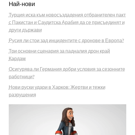
Най-нови
Турция иска към новосъздадения отбранителен пакт
с Пакистан и Саудитска Арабия да се присъединят и
други държави
Русия ли стои зад инцидентите с дронове в Европа?
Три основни сценария за падналия дрон край
Кардам
Осигурява ли Германия добри условия за сезонните
работници?
Нови руски удари в Харков: Жертви и тежки
разрушения