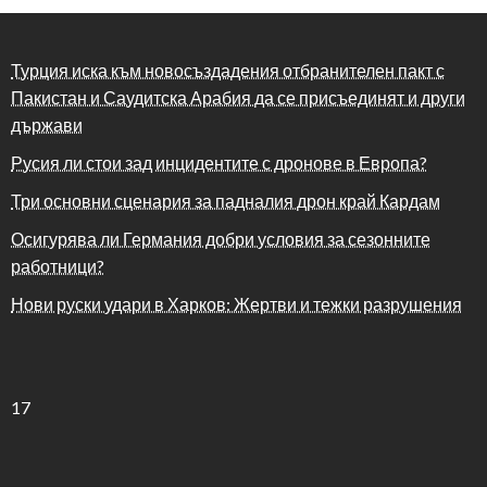
Турция иска към новосъздадения отбранителен пакт с
Пакистан и Саудитска Арабия да се присъединят и други
държави
Русия ли стои зад инцидентите с дронове в Европа?
Три основни сценария за падналия дрон край Кардам
Осигурява ли Германия добри условия за сезонните
работници?
Нови руски удари в Харков: Жертви и тежки разрушения
17