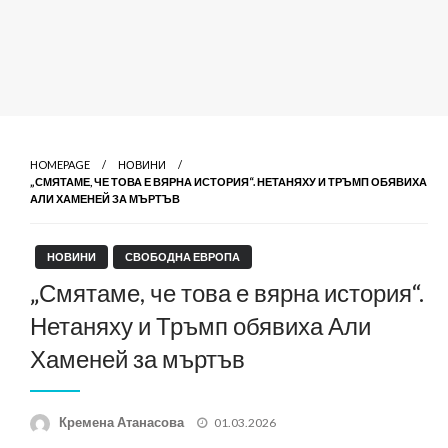
HOMEPAGE
НОВИНИ
„СМЯТАМЕ, ЧЕ ТОВА Е ВЯРНА ИСТОРИЯ“. НЕТАНЯХУ И ТРЪМП ОБЯВИХА
АЛИ ХАМЕНЕЙ ЗА МЪРТЪВ
НОВИНИ
СВОБОДНА ЕВРОПА
„Смятаме, че това е вярна история“.
Нетаняху и Тръмп обявиха Али
Хаменей за мъртъв
Posted
Кремена Атанасова
01.03.2026
on