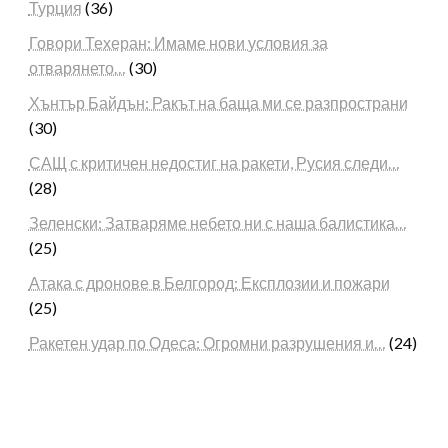
Турция
(36)
Говори Техеран: Имаме нови условия за
отварянето…
(30)
Хънтър Байдън: Ракът на баща ми се разпространи
(30)
САЩ с критичен недостиг на ракети, Русия следи…
(28)
Зеленски: Затваряме небето ни с наша балистика…
(25)
Атака с дронове в Белгород: Експлозии и пожари
(25)
Ракетен удар по Одеса: Огромни разрушения и…
(24)