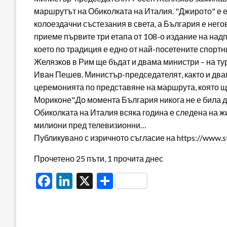
маршрутът на Обиколката на Италия. "Джирото" е е
колоездачни състезания в света, а България е нег
приеме първите три етапа от 108-о издание на над
което по традиция е едно от най-посетените спорт
Желязков в Рим ще бъдат и двама министри – на т
Иван Пешев. Министър-председателят, както и два
церемонията по представяне на маршрута, която щ
Мориконе".До момента България никога не е била 
Обиколката на Италия всяка година е следена на жи
милиони пред телевизионни…
Публикувано с изричното съгласие на https://www.s
Прочетено 25 пъти, 1 прочита днес
Facebook
LinkedIn
X
Share