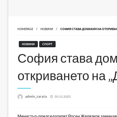
HOMEPAGE
НОВИНИ
СОФИЯ СТАВА ДОМАКИН НА ОТКРИВА
НОВИНИ
СПОРТ
София става дом
откриването на 
Posted
admin_zarata
30.11.2025
on
Министър-председателят Росен Желязков заминава