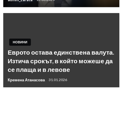
НОВИНИ
Еврото остава единствена валута.
Изтича срокът, в който можеше да
се плаща и в левове
Кремена Атанасова
31.01.2026