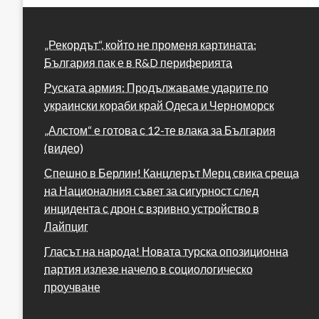
„Рекордът“, който не променя картината:
България пак е в R&D периферията
Руската армия: Продължаваме ударите по
украински кораби край Одеса и Черноморск
„Алстом“ е готова с 12-те влака за България
(видео)
Спешно в Берлин! Канцлерът Мерц свика среща
на Националния съвет за сигурност след
инцидента с дрон с взривно устройство в
Лайпциг
Гласът на народа! Новата турска опозиционна
партия излезе начело в социологическо
проучване