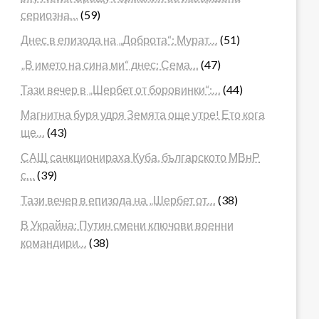
сериозна…
(59)
Днес в епизода на „Доброта“: Мурат…
(51)
„В името на сина ми“ днес: Сема…
(47)
Тази вечер в „Шербет от боровинки“:…
(44)
Магнитна буря удря Земята още утре! Ето кога
ще…
(43)
САЩ санкционираха Куба, българското МВнР
с…
(39)
Тази вечер в епизода на „Шербет от…
(38)
В Украйна: Путин смени ключови военни
командири…
(38)