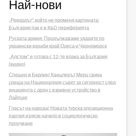
Най-нови
„Рекордът“, който не променя картината:
България пак е в R&D периферията
Руската армия: Продължаваме ударите по
украински кораби край Одеса и Черноморск
„Алстом“ е готова с 12-те влака за България
(видео)
Спешно в Берлин! Канцлерът Мерц свика
среща на Националния съвет за сигурност след
инцидента с дрон с взривно устройство в
Лайпциг
Гласът на народа! Новата турска опозиционна
партия излезе начело в социологическо
проучване