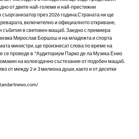
дно от двете най-големи и най-престижни
ов съорганизатор през 2026 година.Страната ни ще
преварата, включително и официалното откриване,
ни събития в световен мащаб. Заедно с премиера
уризма Мирослав Боршош и на младежта и спорта
мата министри, ще произнесат слова по време на
е се проведе в "Аудиториум Парко де ла Музика Енио
домакин на колоездачно състезание от подобен мащаб.
во от между 2 и 3 милиона души, както и от десетки
tandartnews.com/