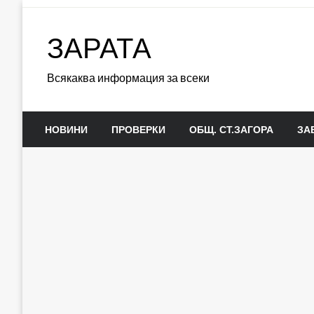
Skip
to
ЗАРАТА
content
Всякаква информация за всеки
НОВИНИ
ПРОВЕРКИ
ОБЩ. СТ.ЗАГОРА
ЗА