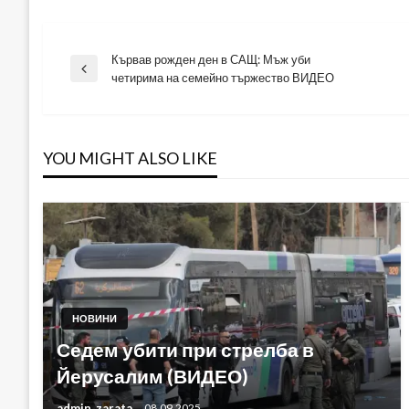
Кървав рожден ден в САЩ: Мъж уби
Навигация
Previous
четирима на семейно тържество ВИДЕО
Post
YOU MIGHT ALSO LIKE
НОВИНИ
Седем убити при стрелба в
Йерусалим (ВИДЕО)
admin_zarata
08.09.2025