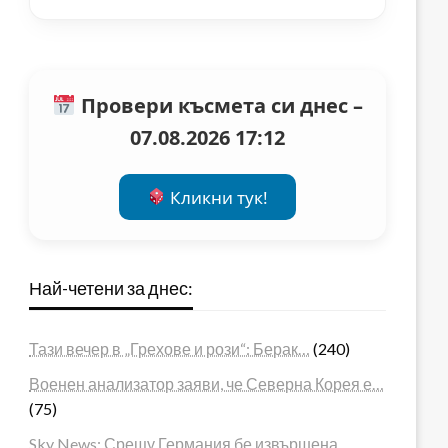
Провери късмета си днес –
07.08.2026 17:12
Кликни тук!
Най-четени за днес:
Тази вечер в „Грехове и рози“: Берак…
(240)
Военен анализатор заяви, че Северна Корея е…
(75)
Sky News: Срещу Германия бе извършена