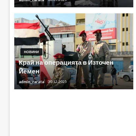
НОВИНИ
Край на операцията в Източен
Йемен
admin_zarata
30.12.2025