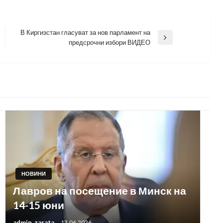
В Киргизстан гласуват за нов парламент на
Next
предсрочни избори ВИДЕО
Post
НОВИНИ
Лавров на посещение в Минск на
14-15 юни
admin_zarata
13.06.2026