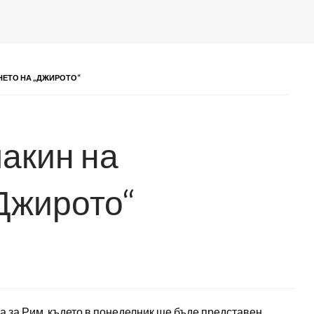
НЕТО НА „ДЖИРОТО“
акин на
„Джирото“
 за Рим, където в понеделник ще бъде представен