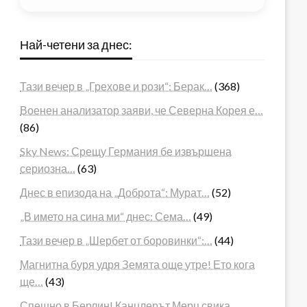
Най-четени за днес:
Тази вечер в „Грехове и рози“: Берак…
(368)
Военен анализатор заяви, че Северна Корея е…
(86)
Sky News: Срещу Германия бе извършена
сериозна…
(63)
Днес в епизода на „Доброта“: Мурат…
(52)
„В името на сина ми“ днес: Сема…
(49)
Тази вечер в „Шербет от боровинки“:…
(44)
Магнитна буря удря Земята още утре! Ето кога
ще…
(43)
Спешно в Берлин! Канцлерът Мерц свика