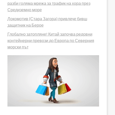
разби голяма мрежа за трафик на хора през
Средиземно море
Локомотив (Стара Загора) привлече бивш
защитник на Берое
Глобално затопляне! Китай започва редовни
контейнерни превози до Европа по Северния
морски път