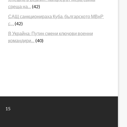
среща на…
(42)
САЩ санкционираха Куба, българското МВнР
с…
(42)
В Украйна: Путин смени ключови военни
командири…
(40)
15