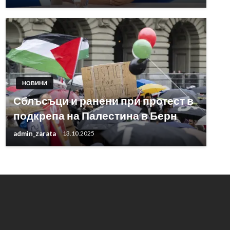
НОВИНИ
Сблъсъци и ранени при протест в
подкрепа на Палестина в Берн
admin_zarata
13.10.2025