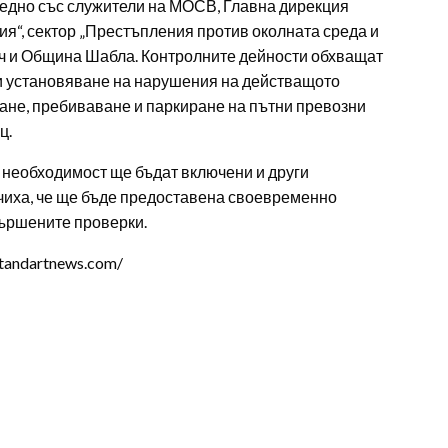
аедно със служители на МОСВ, Главна дирекция
я“, сектор „Престъпления против околната среда и
ич и Община Шабла. Контролните дейности обхващат
и установяване на нарушения на действащото
ане, пребиваване и паркиране на пътни превозни
ц.
и необходимост ще бъдат включени и други
чиха, че ще бъде предоставена своевременно
вършените проверки.
tandartnews.com/