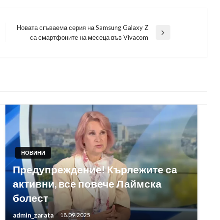
Новата сгъваема серия на Samsung Galaxy Z
Next
са смартфоните на месеца във Vivacom
Post
НОВИНИ
Предупреждение! Кърлежите са
активни, все повече Лаймска
болест
admin_zarata
18.09.2025