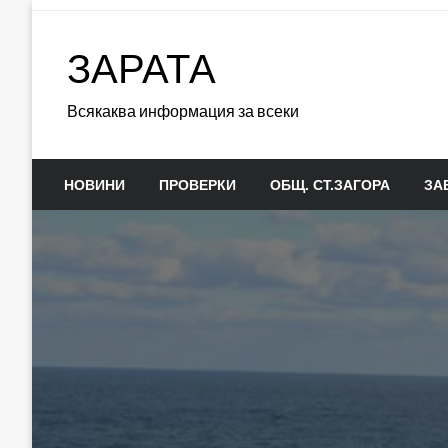
Skip
to
ЗАРАТА
content
Всякаква информация за всеки
НОВИНИ
ПРОВЕРКИ
ОБЩ. СТ.ЗАГОРА
ЗА