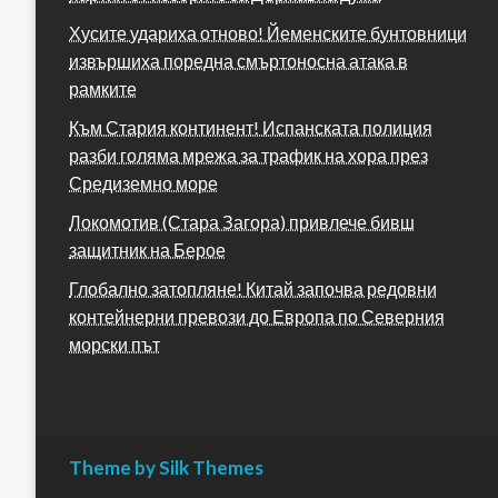
Хусите удариха отново! Йеменските бунтовници
извършиха поредна смъртоносна атака в
рамките
Към Стария континент! Испанската полиция
разби голяма мрежа за трафик на хора през
Средиземно море
Локомотив (Стара Загора) привлече бивш
защитник на Берое
Глобално затопляне! Китай започва редовни
контейнерни превози до Европа по Северния
морски път
Theme by Silk Themes