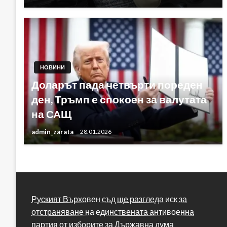
НОВИНИ
Доларът пада четвърти пореден
ден, Тръмп е спокоен за валутата
на САЩ
admin_zarata
28.01.2026
Руският Върховен съд ще разгледа иск за
отстраняване на единствената антивоенна
партия от изборите за Държавна дума