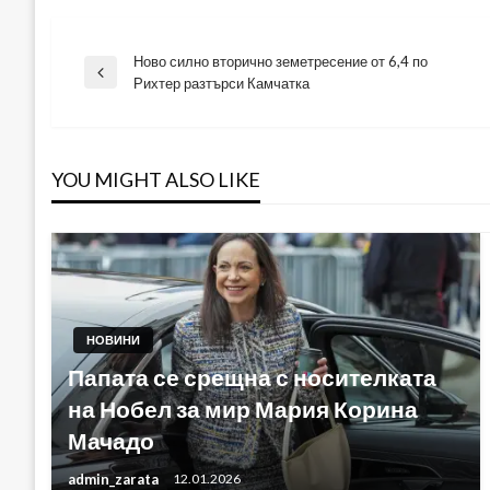
Ново силно вторично земетресение от 6,4 по
Навигация
Previous
Рихтер разтърси Камчатка
Post
YOU MIGHT ALSO LIKE
НОВИНИ
Папата се срещна с носителката
на Нобел за мир Мария Корина
Мачадо
admin_zarata
12.01.2026