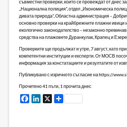
съвместни проверки, които се провеждат от днес з
„Национална полиция“, отдел „Икономическа полици
дивата природа“, Областна администрация – Добр
основно проверки на крайбрежните плажни ивици 
екологично законодателство – незаконно преминав
средства на плажовете Дуранкулак, Крапец и Езере
Проверките ще продължат и утре, 7 август, като пр
компетентни институции и експерти. От МОСВ посо
информация за констатациите и резултатите от из
Публикувано с изричното съгласие на https://www.s
Прочетено 41 пъти, 1 прочита днес
Facebook
LinkedIn
X
Share