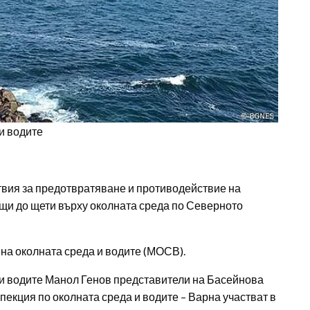
и водите
вия за предотвратяване и противодействие на
щи до щети върху околната среда по Северното
на околната среда и водите (МОСВ).
и водите Манол Генов представители на Басейнова
екция по околната среда и водите – Варна участват в