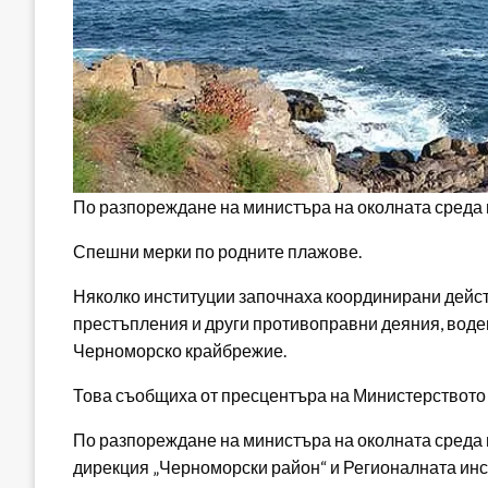
По разпореждане на министъра на околната среда 
Спешни мерки по родните плажове.
Няколко институции започнаха координирани дейст
престъпления и други противоправни деяния, воде
Черноморско крайбрежие.
Това съобщиха от пресцентъра на Министерството 
По разпореждане на министъра на околната среда 
дирекция „Черноморски район“ и Регионалната инсп