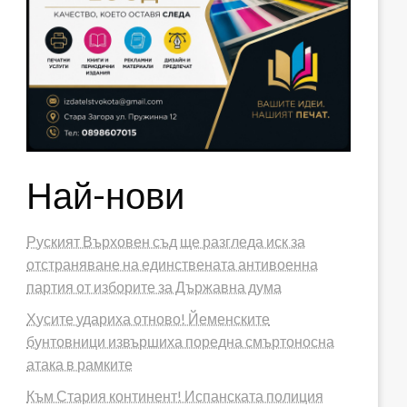
Най-нови
Руският Върховен съд ще разгледа иск за
отстраняване на единствената антивоенна
партия от изборите за Държавна дума
Хусите удариха отново! Йеменските
бунтовници извършиха поредна смъртоносна
атака в рамките
Към Стария континент! Испанската полиция