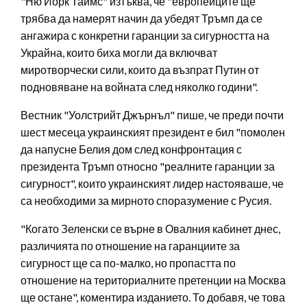
"Ню Йорк Таймс" изтъква, че "европейците ще
трябва да намерят начин да убедят Тръмп да се
ангажира с конкретни гаранции за сигурността на
Украйна, които биха могли да включват
миротворчески сили, които да възпрат Путин от
подновяване на войната след няколко години".
Вестник "Уолстрийт Джърнъл" пише, че преди почти
шест месеца украинският президент е бил "помолен
да напусне Белия дом след конфронтация с
президента Тръмп относно "реалните гаранции за
сигурност", които украинският лидер настояваше, че
са необходими за мирното споразумение с Русия.
"Когато Зеленски се върне в Овалния кабинет днес,
различията по отношение на гаранциите за
сигурност ще са по-малко, но пропастта по
отношение на териториалните претенции на Москва
ще остане", коментира изданието. То добавя, че това