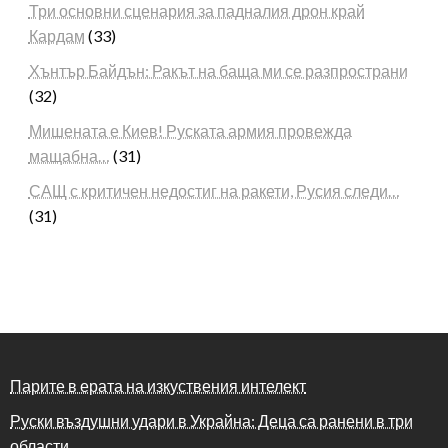
Три основни сценария за падналия дрон край
Кардам
(33)
Хънтър Байдън: Ракът на баща ми се разпространи
(32)
Мишената е Киев! Руската армия провежда
мащабна…
(31)
САЩ с критичен недостиг на ракети, Русия следи…
(31)
Парите в ерата на изкуствения интелект
Руски въздушни удари в Украйна: Деца са ранени в три
области