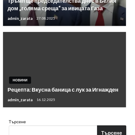
Тръмп ще председателства днес в Белия
дом „голяма среща“ за ивицата Газа
admin_zarata
27.08.2025
НОВИНИ
Рецепта: Вкусна баница с лук за Игнажден
admin_zarata
16.12.2025
Търсене
Търсене