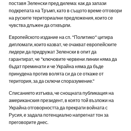
поставя Зеленски пред дилема: как да запази
подкрепата на Тръмп, като в същото време отговори
на руските териториални предложения, които се
чувства длъжен да отхвърли.
Европейското издание на сп. "Политико" цитира
дипломати, които казват, че очакват европейските
лидери да придружат Зеленски в опит да
гарантират, че "ключовите червени линии няма да
бъдат преминати и че Украйна няма да бъде
принудена против волята си да се откаже от
територия, за да сключи споразумение."
Списанието изтъква, че снощната публикация на
американския президент, в която той възложи на
Украйна отговорността да прекрати войната с
Русия, е задала потенциално напрегнат тон за
преговорите днес.