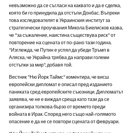
невъзможно да се съгласи на каквато и да е сделка,
която би го принудила да отстъпи Донбас. Въпреки
това изследователят в Украинския институт за
стратегически проучвания Микола Биелисков казва,
че "за съжаление, наистина съществува риск" от
повторение на сцената от по-рано тази година.
"Изглежда, че Путин е успял да убеди Тръмп в
Аляска, че Украйна трябва да направи големи
отстъпки за мир", добавя той.
Вестник "Ню Йорк Таймс" коментира, че висш
европейски дипломат е описал пред изданието
паниката сред европейските съюзници. Дипломатът
заявява, че не е виждал среща като тази да се
организира толкова бързо от времето преди
войната в Ирак. Според него също най-голямото
опасение е да не се повтори сцената от февруари.