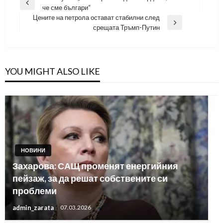
Previous
че сме българи“
Post
Цените на петрола остават стабилни след
Next
срещата Тръмп-Путин
Post
YOU MIGHT ALSO LIKE
НОВИНИ
Захарова: САЩ променят енергийния
пейзаж, за да решат собствените си
проблеми
admin_zarata
07.03.2026