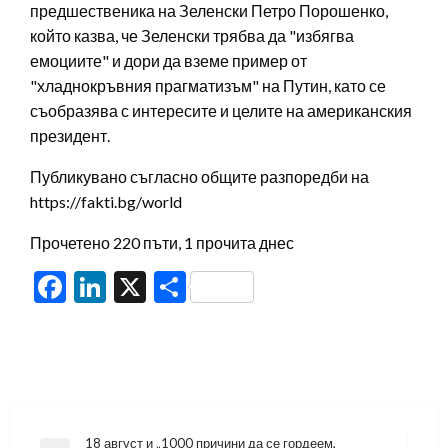
предшественика на Зеленски Петро Порошенко,
който казва, че Зеленски трябва да "избягва
емоциите" и дори да вземе пример от
"хладнокръвния прагматизъм" на Путин, като се
съобразява с интересите и целите на американския
президент.
Публикувано съгласно общите разпоредби на
https://fakti.bg/world
Прочетено 220 пъти, 1 прочита днес
Facebook
LinkedIn
X
Share
Навигация
18 август и „1000 причини да се гордеем,