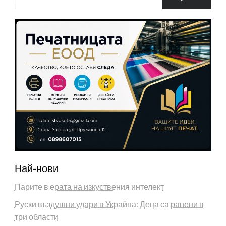
Най-нови
Парите в ерата на изкуствения интелект
Руски въздушни удари в Украйна: Деца са ранени в
три области