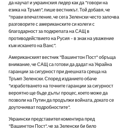
да научат и украинския лидер как да "говори на
езика на Тръмп", пише вестникът. Той добавя, че
"прави впечатление, че сега Зеленски често започва
разговорите с американските си колеги с
благодарност за подкрепата на САЩ в
противодействието на Русия – в знак на уважение
към искането на Ванс".
Американският вестник "Вашингтон Пост" обръща
внимание, че САЩ са готови да дадат на Украйна
гаранции за сигурност при днешната среща на
Тръмп Зеленски. Според изданието обаче
"изработването на точните гаранции за сигурност
вероятно ще бъде дълъг процес, което може да
позволи на Путин да продължи войната, докато се
доуточняват подробностите".
Украински представител коментира пред
"Вашингтон Пост", че за Зеленски би било