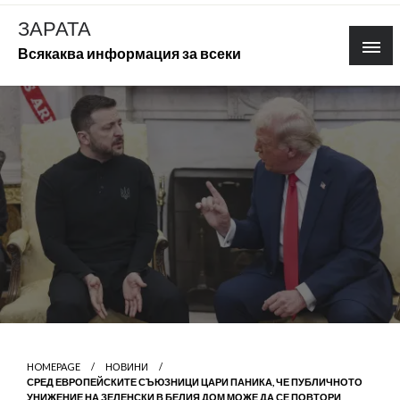
Skip
ЗАРАТА
to
Всякаква информация за всеки
content
HOMEPAGE
НОВИНИ
СРЕД ЕВРОПЕЙСКИТЕ СЪЮЗНИЦИ ЦАРИ ПАНИКА, ЧЕ ПУБЛИЧНОТО
УНИЖЕНИЕ НА ЗЕЛЕНСКИ В БЕЛИЯ ДОМ МОЖЕ ДА СЕ ПОВТОРИ