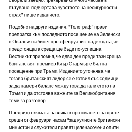
пътуване, подчертава чувството на несигурност и
страх", пише изданието.
Подобно на други издания, "Телеграф" прави
препратка към последното посещение на Зеленски
в Овалния кабинет през февруари с надеждата, че
предстоящата среща ще бъде по-успешна.
Вестникът припомня, че едва ден преди тази среща
британският премиер Киър Стармър е бил на
посещение при Тръмп. Изданието уточнява, че
тогава британският лидер се е готвил със седмици,
за да намери баланс между това да гали егото на
Тръмп и да отстоява важните за Великобритания
теми за разговор.
Предвид голямата разлика в протичането на двете
срещи от февруари насам "зад кулисите британски
министри и служители правят целенасочени опити