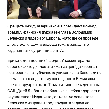
Срещата между американския президент Доналд
Тръмп, украинския държавен глава Володимир
Зеленски и лидери от Европа, която ще се проведе
днес в Белия дом, е водеща тема в западните
издания тази сутрин, пише БТА.
Британският вестник "Гардиън" коментира, че
европейските дипломати имат за цел "да избегнат
повторение на публичното унижение на Зеленски по
време на последното му посещение в Белия дом
през февруари, когато Тръмп и вицепрезидентът на
САЩ Джей Ди Ванс го обвиниха в неблагодарност и
неуважение". Изданието допълва, че освен това
Зеленски е изправен пред трудната задача да
поправи "щетите, нанесени на перспективите за