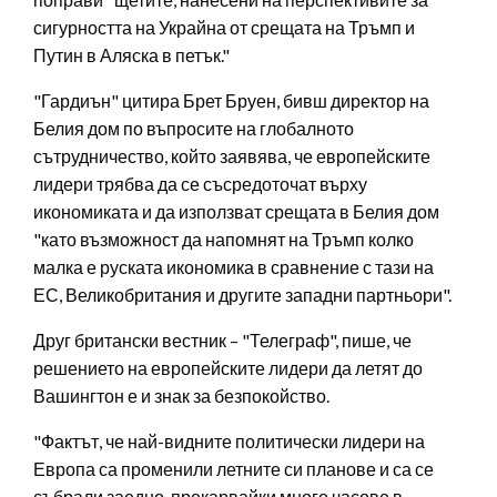
сигурността на Украйна от срещата на Тръмп и
Путин в Аляска в петък."
"Гардиън" цитира Брет Бруен, бивш директор на
Белия дом по въпросите на глобалното
сътрудничество, който заявява, че европейските
лидери трябва да се съсредоточат върху
икономиката и да използват срещата в Белия дом
"като възможност да напомнят на Тръмп колко
малка е руската икономика в сравнение с тази на
ЕС, Великобритания и другите западни партньори".
Друг британски вестник – "Телеграф", пише, че
решението на европейските лидери да летят до
Вашингтон е и знак за безпокойство.
"Фактът, че най-видните политически лидери на
Европа са променили летните си планове и са се
събрали заедно, прекарвайки много часове в