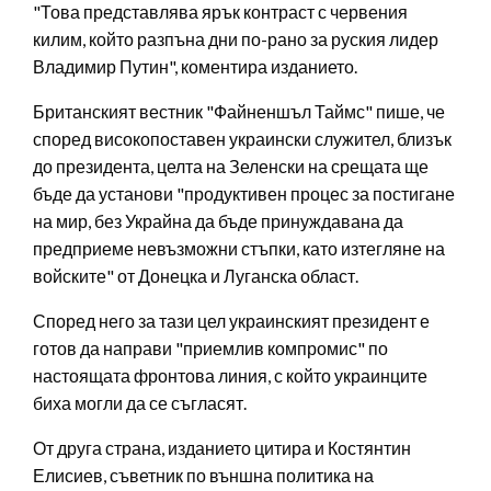
"Това представлява ярък контраст с червения
килим, който разпъна дни по-рано за руския лидер
Владимир Путин", коментира изданието.
Британският вестник "Файненшъл Таймс" пише, че
според високопоставен украински служител, близък
до президента, целта на Зеленски на срещата ще
бъде да установи "продуктивен процес за постигане
на мир, без Украйна да бъде принуждавана да
предприеме невъзможни стъпки, като изтегляне на
войските" от Донецка и Луганска област.
Според него за тази цел украинският президент е
готов да направи "приемлив компромис" по
настоящата фронтова линия, с който украинците
биха могли да се съгласят.
От друга страна, изданието цитира и Костянтин
Елисиев, съветник по външна политика на