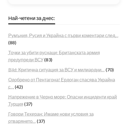
Най-четени за днес:
Румъния, Русия и Украйна с първи коментари след…
(88)
Точки за убити руснаци: Британската армия
предупреди ВСУ
(83)
Bild: Критична ситуация за ВСУ и милиардни…
(70)
Одобрено от Пентагона! Ердоган спасява Украйна
с…
(42)
Напрежение в Черно море: Опасни инциденти край
Турция
(37)
Говори Техеран: Имаме нови условия за
отварянето…
(37)