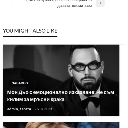
Next
давани големи пари
Post
YOU MIGHT ALSO LIKE
ЗАБАВНО
Мон Дьо с емоционално изказване: Не съм
килим за мръсни крака
admin_zarata
28.07.2025