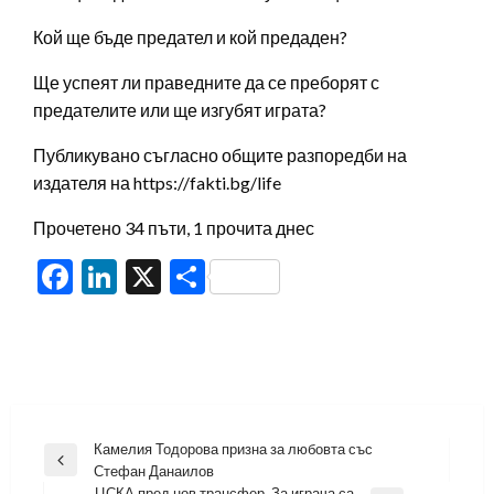
Кой ще бъде предател и кой предаден?
Ще успеят ли праведните да се преборят с
предателите или ще изгубят играта?
Публикувано съгласно общите разпоредби на
издателя на https://fakti.bg/life
Прочетено 34 пъти, 1 прочита днес
Facebook
LinkedIn
X
Share
Навигация
Камелия Тодорова призна за любовта със
Previous
Стефан Данаилов
Post
ЦСКА пред нов трансфер. За играча са