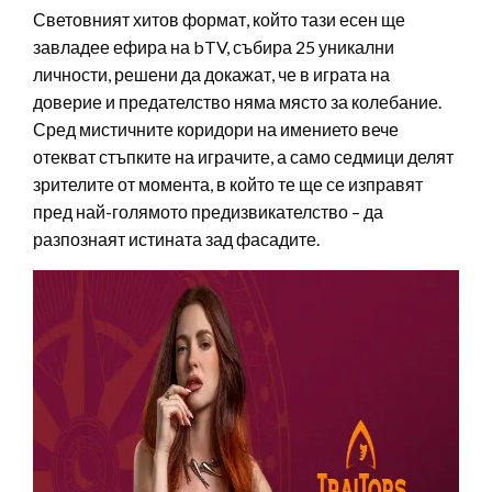
Световният хитов формат, който тази есен ще
завладее ефира на bTV, събира 25 уникални
личности, решени да докажат, че в играта на
доверие и предателство няма място за колебание.
Сред мистичните коридори на имението вече
отекват стъпките на играчите, а само седмици делят
зрителите от момента, в който те ще се изправят
пред най-голямото предизвикателство – да
разпознаят истината зад фасадите.