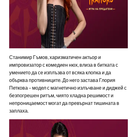
Станимир Гъмов, харизматичен актьор и
импровизатор с комедиен нюх, влиза в битката с
умението да се изплъзва от всяка клопка и да
обърква противниците. До него застава Глория
Петкова – модел с магнетично излъчване и диджей с
безпогрешен ритъм, чиято хладна решимост и
непроницаемост могат да превърнат тишината в
заплаха.