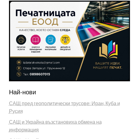
Най-нови
САЩ пред геополитически трусове: Иран, Куба и
Русия
САЩ и Украйна възстановиха обмена на
информация