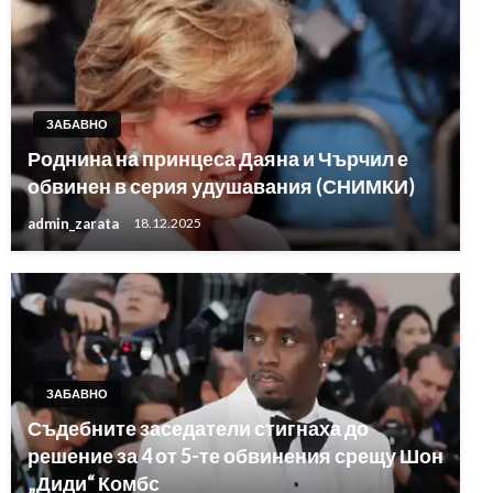
ЗАБАВНО
Роднина на принцеса Даяна и Чърчил е
обвинен в серия удушавания (СНИМКИ)
admin_zarata
18.12.2025
ЗАБАВНО
Съдебните заседатели стигнаха до
решение за 4 от 5-те обвинения срещу Шон
„Диди“ Комбс