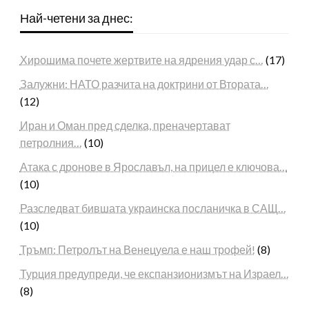
Най-четени за днес:
Хирошима почете жертвите на ядрения удар с…
(17)
Залужни: НАТО разчита на доктрини от Втората…
(12)
Иран и Оман пред сделка, преначертават
петролния…
(10)
Атака с дронове в Ярославъл, на прицел е ключова…
(10)
Разследват бившата украинска посланичка в САЩ…
(10)
Тръмп: Петролът на Венецуела е наш трофей!
(8)
Турция предупреди, че експанзионизмът на Израел…
(8)