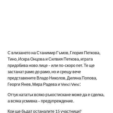
С влизането на Станимир Гъмов, Глория Петкова,
Тино, Искра Онцова и Силвия Петкова, играта
придобива ново лице – или по-скоро пет. Те ще
застанат рамо до рамо, но и срещу вече
представените Владо Николов, Диляна Попова,
Георги Янев, Мира Радева и Venci Venc’.
Оттук нататък всяко ръкостискане може да е сделка,
а всяка усмивка – предупреждение.
Кои ще бъдат останалите 15 участници?