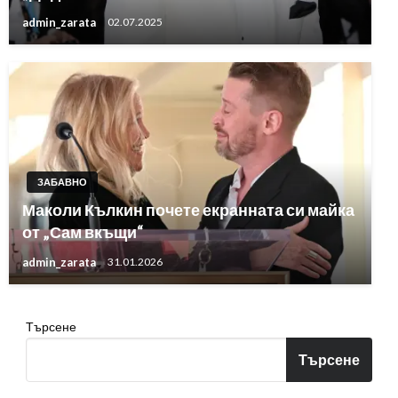
admin_zarata
02.07.2025
ЗАБАВНО
Маколи Кълкин почете екранната си майка
от „Сам вкъщи“
admin_zarata
31.01.2026
Търсене
Търсене