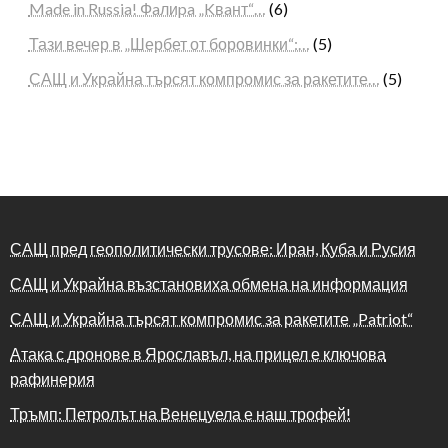
Made in Russia! Фaлиpa „Kвaнт“…
(6)
Тази вечер в „Шербет от боровинки“:…
(5)
САЩ и Украйна търсят компромис за ракетите…
(5)
САЩ пред геополитически трусове: Иран, Куба и Русия
САЩ и Украйна възстановиха обмена на информация
САЩ и Украйна търсят компромис за ракетите „Patriot“
Атака с дронове в Ярославъл, на прицел е ключова
рафинерия
Тръмп: Петролът на Венецуела е наш трофей!