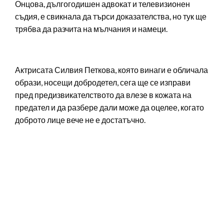
Онцова, дългогодишен адвокат и телевизионен
съдия, е свикнала да търси доказателства, но тук ще
трябва да разчита на мълчания и намеци.
Актрисата Силвия Петкова, която винаги е обличала
образи, носещи добродетел, сега ще се изправи
пред предизвикателството да влезе в кожата на
предател и да разбере дали може да оцелее, когато
доброто лице вече не е достатъчно.