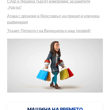
САЩ и Украйна търсят компромис за ракетите
„Patriot“
Атака с дронове в Ярославъл, на прицел е ключова
рафинерия
Тръмп: Петролът на Венецуела е наш трофей!
МАШИНА НА ВРЕМЕТО