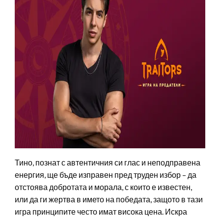
Тино, познат с автентичния си глас и неподправена
енергия, ще бъде изправен пред труден избор – да
отстоява добротата и морала, с които е известен,
или да ги жертва в името на победата, защото в тази
игра принципите често имат висока цена. Искра