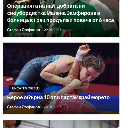
Операцията на най-добрата ни
сноубордистка Малена Замфирова в
болница в Грац продължи повече от 6 часа
Стефан Стефанов
09.03.2026
UNCATEGORIZED
Берое обърна 10 от Спартак край морето
Стефан Стефанов
24.04.2026