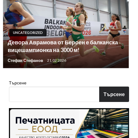
UNCATEGORIZED
Девора Аврамова от Бероен е балканска
вицешампионка на 3000 м!
Стефан Стефанов
21.02.2026
Търсене
Търсене