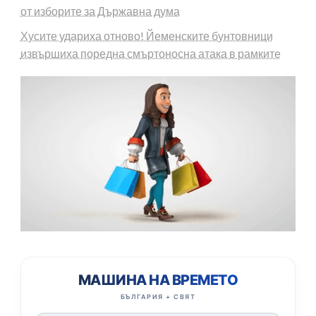
от изборите за Държавна дума
Хусите удариха отново! Йеменските бунтовници
извършиха поредна смъртоносна атака в рамките
МАШИНА НА ВРЕМЕТО
БЪЛГАРИЯ + СВЯТ