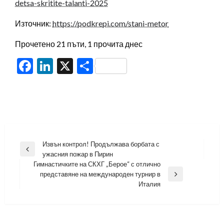
detsa-skritite-talanti-2025
Източник:
https://podkrepi.com/stani-metor
Прочетено 21 пъти, 1 прочита днес
Facebook
LinkedIn
X
Share
Навигация
Извън контрол! Продължава борбата с
Previous
ужасния пожар в Пирин
Post
Гимнастичките на СКХГ „Берое“ с отлично
представяне на международен турнир в
Next
Италия
Post