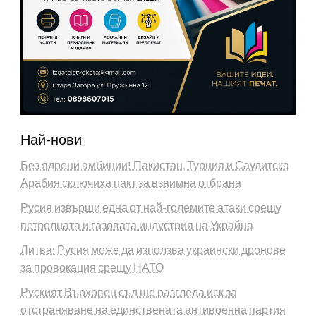
Най-нови
Без ядрени амбиции! Пакистан, Турция и Саудитска
Арабия сключиха пакт за взаимна отбрана
Русия извърши една от най-големите атаки срещу
петролната и газовата индустрия на Украйна
Литва: Русия може да използва украински дронове
за провокация срещу НАТО
Руският Върховен съд ще разгледа иск за
отстраняване на единствената антивоенна партия