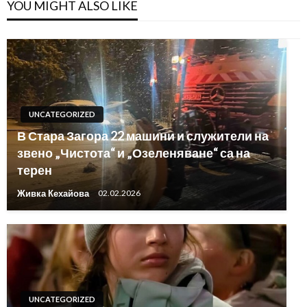
YOU MIGHT ALSO LIKE
UNCATEGORIZED
В Стара Загора 22 машини и служители на
звено „Чистота“ и „Озеленяване“ са на
терен
Живка Кехайова
02.02.2026
UNCATEGORIZED