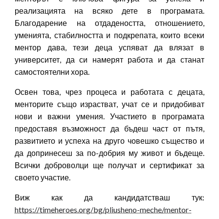
реализацията на всяко дете в програмата.
Благодарение на отдадеността, отношението,
уменията, стабилността и подкрепата, които всеки
ментор дава, тези деца успяват да влязат в
университет, да си намерят работа и да станат
самостоятелни хора.
Освен това, чрез процеса и работата с децата,
менторите също израстват, учат се и придобиват
нови и важни умения. Участието в програмата
предоставя възможност да бъдеш част от пътя,
развитието и успеха на друго човешко същество и
да допринесеш за по-добрия му живот и бъдеще.
Всички доброволци ще получат и сертификат за
своето участие.
Виж как да кандидатстваш тук:
https://timeheroes.org/bg/pliusheno-meche/mentor-