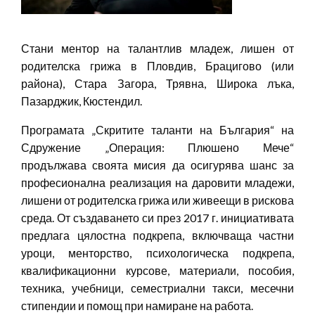
Стани ментор на талантлив младеж, лишен от
родителска грижа в Пловдив, Брацигово (или
района), Стара Загора, Трявна, Широка лъка,
Пазарджик, Кюстендил.
Програмата „Скритите таланти на България“ на
Сдружение „Операция: Плюшено Мече“
продължава своята мисия да осигурява шанс за
професионална реализация на даровити младежи,
лишени от родителска грижа или живеещи в рискова
среда. От създаването си през 2017 г. инициативата
предлага цялостна подкрепа, включваща частни
уроци, менторство, психологическа подкрепа,
квалификационни курсове, материали, пособия,
техника, учебници, семестриални такси, месечни
стипендии и помощ при намиране на работа.