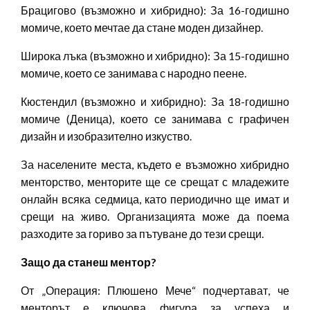
Брацигово (възможно и хибридно): За 16-годишно
момиче, което мечтае да стане моден дизайнер.
Широка лъка (възможно и хибридно): За 15-годишно
момиче, което се занимава с народно пеене.
Кюстендил (възможно и хибридно): За 18-годишно
момиче (Деница), което се занимава с графичен
дизайн и изобразително изкуство.
За населените места, където е възможно хибридно
менторство, менторите ще се срещат с младежите
онлайн всяка седмица, като периодично ще имат и
срещи на живо. Организацията може да поема
разходите за гориво за пътуване до тези срещи.
Защо да станеш ментор?
От „Операция: Плюшено Мече“ подчертават, че
менторът е ключова фигура за успеха и