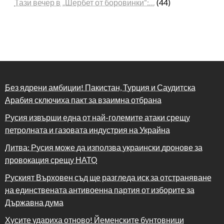
Тази вечер в „Шербет от боровинки“:…
(44)
Без ядрени амбиции! Пакистан, Турция и Саудитска
Арабия сключиха пакт за взаимна отбрана
Русия извърши една от най-големите атаки срещу
петролната и газовата индустрия на Украйна
Литва: Русия може да използва украински дронове за
провокация срещу НАТО
Руският Върховен съд ще разгледа иск за отстраняване
на единствената антивоенна партия от изборите за
Държавна дума
Хусите удариха отново! Йеменските бунтовници