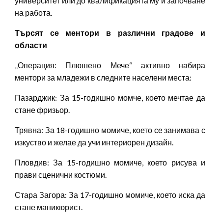
университет или до квалификацията му и започване
на работа.
Търсят се ментори в различни градове и
области
„Операция: Плюшено Мече“ активно набира
ментори за младежи в следните населени места:
Пазарджик: За 15-годишно момче, което мечтае да
стане фризьор.
Трявна: За 18-годишно момиче, което се занимава с
изкуство и желае да учи интериорен дизайн.
Пловдив: За 15-годишно момиче, което рисува и
прави сценични костюми.
Стара Загора: За 17-годишно момиче, което иска да
стане маникюрист.