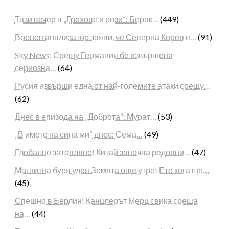
Тази вечер в „Грехове и рози“: Берак…
(449)
Военен анализатор заяви, че Северна Корея е…
(91)
Sky News: Срещу Германия бе извършена
сериозна…
(64)
Русия извърши една от най-големите атаки срещу…
(62)
Днес в епизода на „Доброта“: Мурат…
(53)
„В името на сина ми“ днес: Сема…
(49)
Глобално затопляне! Китай започва редовни…
(47)
Магнитна буря удря Земята още утре! Ето кога ще…
(45)
Спешно в Берлин! Канцлерът Мерц свика среща
на…
(44)