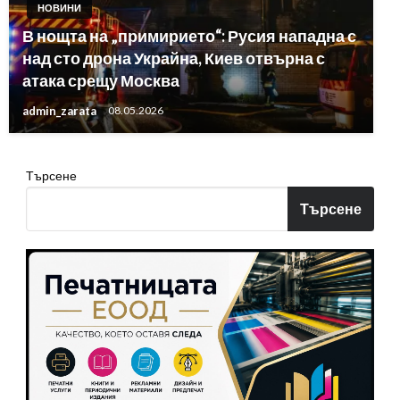
НОВИНИ
В нощта на „примирието“: Русия нападна с
над сто дрона Украйна, Киев отвърна с
атака срещу Москва
admin_zarata
08.05.2026
Търсене
Търсене