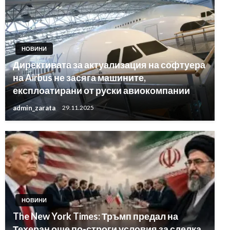
НОВИНИ
Директивата за актуализация на софтуера
на Airbus не засяга машините,
експлоатирани от руски авиокомпании
admin_zarata
29.11.2025
НОВИНИ
The New York Times: Тръмп предал на
Техеран още по-строги условия за сделка