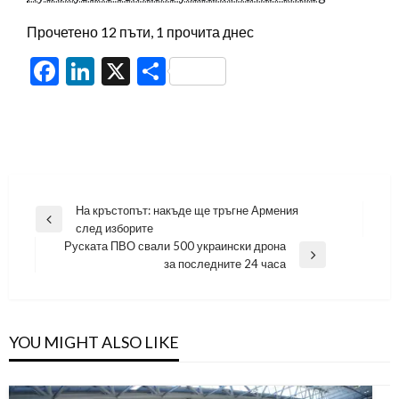
Прочетено 12 пъти, 1 прочита днес
Facebook
LinkedIn
X
Share
Навигация
На кръстопът: накъде ще тръгне Армения
Previous
след изборите
Post
Руската ПВО свали 500 украински дрона
Next
за последните 24 часа
Post
YOU MIGHT ALSO LIKE