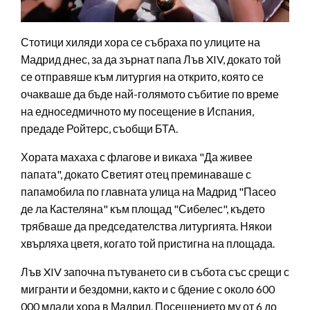
Стотици хиляди хора се събраха по улиците на
Мадрид днес, за да зърнат папа Лъв XIV, докато той
се отправяше към литургия на открито, която се
очакваше да бъде най-голямото събитие по време
на едноседмичното му посещение в Испания,
предаде Ройтерс, съобщи БТА.
Хората махаха с флагове и викаха "Да живее
папата", докато Светият отец преминаваше с
папамобила по главната улица на Мадрид "Пасео
де ла Кастеляна" към площад "Сибелес", където
трябваше да председателства литургията. Някои
хвърляха цветя, когато той пристигна на площада.
Лъв XIV започна пътуването си в събота със срещи с
мигранти и бездомни, както и с бдение с около 600
000 млади хора в Мадрид. Посещението му от 6 до