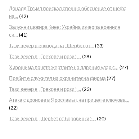
Доналд Тръмп поискал спешно обяснение от шефа
на…
(42)
Залужни шокира Киев: Украйна изчерпа военния
си…
(41)
Тази вечер в епизода на „Шербет от…
(33)
Тази вечер в „Грехове и рози“:…
(28)
Хирошима почете жертвите на ядрения удар с…
(27)
Пребит е служител на охранителна фирма
(27)
Тази вечер в „Грехове и рози“:…
(23)
Атака с дронове в Ярославъл, на прицел е ключова…
(22)
Тази вечер в „Шербет от боровинки“:…
(20)