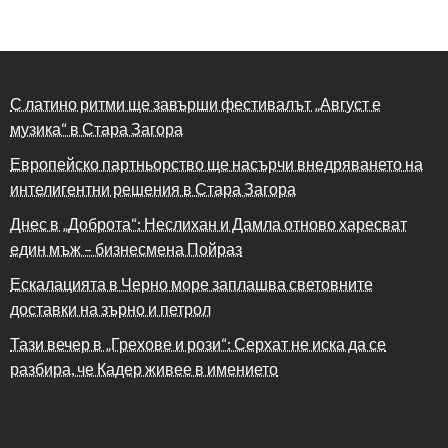
С латино ритми ще завърши фестивалът „Август е
музика“ в Стара Загора
Европейско партньорство ще насърчи внедряването на
интелигентни решения в Стара Загора
Днес в „Доброта“: Неслихан и Дамла отново харесват
един мъж – бизнесмена Пойраз
Ескалацията в Черно море заплашва световните
доставки на зърно и петрол
Тази вечер в „Грехове и рози“: Серхат не иска да се
разбира, че Кадер живее в имението