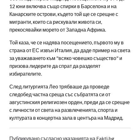
12 юни включва също спирки в Барселона и на
Канарските острови, където той ще се срещне с
мигранти, които са рискували живота си,
прекосявайки морето от Западна Африка.
Той каза, че се надява посещението, първото му в
страна от ЕС извън Италия, да даде пример на света
за уважаването към "всяко човешко същество" и
призова лидерите да спрат да разделят
избирателите.
След литургията Лео трябваше да проведе
следобед частна среща със събратята си от
августинския религиозен орден, преди да се срещне
с личности от света на развлеченията, спорта и
културата в концертна зала в центъра на Мадрид.
Публикувано съгласно указанията на Fakti.bg