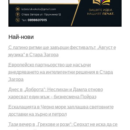
Най-нови
С латино ритми ще завърши фестивалът „Август е
музика“ в Стара Загора
Европейско партньорство ще насърчи
внедряването на интелигентни решения в Стара
Загора
Днес в „Доброта“: Неслихан и Дамла отново
харесват един мъж – бизнесмена Пойраз
Ескалацията в Черно море заплашва световните
доставки на зърно и петрол
Тази вечер в „Грехове и рози“: Серхат не иска да се