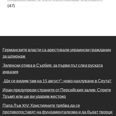
(47)
Германските власти са арестували украински гражданин
за шпионаж
Зеленски отива в Сърбия: за първи път след руската
инвазия
„Ще се видим там на 15 август“: ново нахлуване в Сеута?
Иран предупреди страните от Персийския залив: Спрете
Тръмп или ще ви ударим жестоко
Папа Лъв XIV: Християните трябва да се
противопоставят на фундаментализма и да бъдат творци