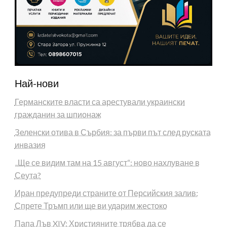
Най-нови
Германските власти са арестували украински
гражданин за шпионаж
Зеленски отива в Сърбия: за първи път след руската
инвазия
„Ще се видим там на 15 август“: ново нахлуване в
Сеута?
Иран предупреди страните от Персийския залив:
Спрете Тръмп или ще ви ударим жестоко
Папа Лъв XIV: Християните трябва да се