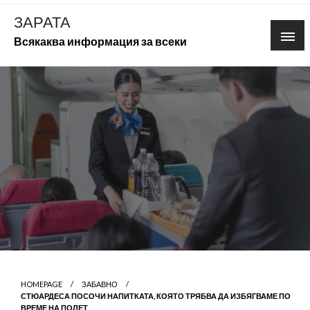
Skip
ЗАРАТА
to
Всякаква информация за всеки
content
HOMEPAGE
ЗАБАВНО
СТЮАРДЕСА ПОСОЧИ НАПИТКАТА, КОЯТО ТРЯБВА ДА ИЗБЯГВАМЕ ПО
ВРЕМЕ НА ПОЛЕТ