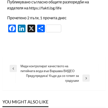
Публикувано съгласно общите разпоредби на
издателя на https://fakti.bg/life
Прочетено 2 пъти, 1 прочита днес
Facebook
LinkedIn
X
Share
Навигация
Миди контролират качеството на
Previous
питейната вода във Варшава ВИДЕО
Post
Предупредиха! Къде да се готвят за
Next
градушки
Post
YOU MIGHT ALSO LIKE