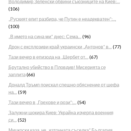
Володимир Зеленски обвини съюзниците на Киев:…
(106)
„Руският елит разбира, че Путин е неадекватен“:…
(100)
„В името на сина ми“ днес: Сема…
(96)
Дрон с експлозиви край украински „Антонов“ в…
(77)
Тази вечер в епизода на „Шербет от…
(67)
Брутално убийство в Пловдив! Мисерията се
заплита
(66)
Доналд Тръмп поискал спешно обяснение от шефа
на…
(59)
Тази вечер в „Грехове и рози“:…
(54)
Залужни шокира Киев: Украйна изчерпа военния
си…
(52)
Мицкоски каза, че „източната съседка“ България…