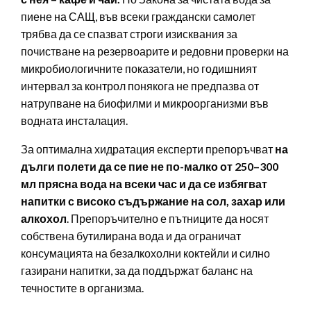
пиене на САЩ, във всеки граждански самолет
трябва да се спазват строги изисквания за
почистване на резервоарите и редовни проверки на
микробиологичните показатели, но годишният
интервал за контрол понякога не предпазва от
натрупване на биофилми и микроорганизми във
водната инсталация.
За оптимална хидратация експерти препоръчват
на
дълги полети да се пие не по-малко от 250–300
мл прясна вода на всеки час и да се избягват
напитки с високо съдържание на сол, захар или
алкохол
. Препоръчително е пътниците да носят
собствена бутилирана вода и да ограничат
консумацията на безалкохолни коктейли и силно
газирани напитки, за да поддържат баланс на
течностите в организма.