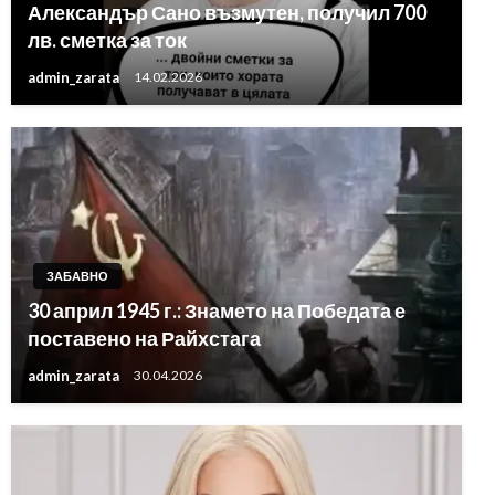
Александър Сано възмутен, получил 700
лв. сметка за ток
admin_zarata
14.02.2026
ЗАБАВНО
30 април 1945 г.: Знамето на Победата е
поставено на Райхстага
admin_zarata
30.04.2026