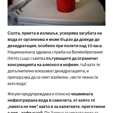
Солта, приета в излишък, ускорява загубата на
вода от организма и може бързо да доведе до
дехидратация, особено при полети над 10 часа.
Националната здравна служба на Великобритания
(NHS) също съветва
пътуващите да ограничат
консумацията на алкохол и кофеин
, тъй като те
допълнително влошават дехидратацията, и
препоръчва да се пият изобилно „чисти течности
като вода“.
Фогуел предупреждава и относно
чешмяната
нефилтрирана вода в самолета, от която тя
„никога не пие“, както и за напитките, приготвени
с нея – кафе и чай.
По Закона за чистата вода за