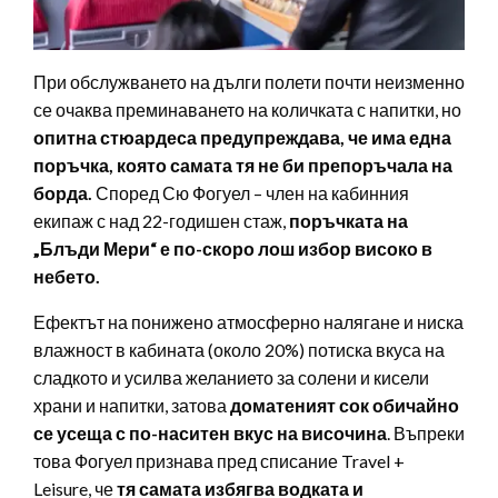
При обслужването на дълги полети почти неизменно
се очаква преминаването на количката с напитки, но
опитна стюардеса предупреждава, че има една
поръчка, която самата тя не би препоръчала на
борда.
Според Сю Фогуел – член на кабинния
екипаж с над 22-годишен стаж,
поръчката на
„Блъди Мери“ е по-скоро лош избор високо в
небето.
Ефектът на понижено атмосферно налягане и ниска
влажност в кабината (около 20%) потиска вкуса на
сладкото и усилва желанието за солени и кисели
храни и напитки, затова
доматеният сок обичайно
се усеща с по-наситен вкус на височина
. Въпреки
това Фогуел признава пред списание Travel +
Leisure, че
тя самата избягва водката и