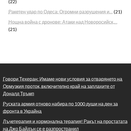
(22)
Ракетен удар по Одеса: Огромни разрушения и…
(21)
Нощна война с дронове: Атаки над Новоросийск,…
(21)
Говори Техеран: Имаме нови условия за отварянето на
Ормузкия проток, включително край на заплахите от
Доналд Тръмп
Руската армия отново набира по 1000 души на ден за
фронта в Украйна
Лъчетерапия и хормонална терапия! Ракът на простатата
на Джо Байдън се е разпространил