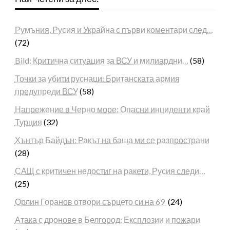
Румъния, Русия и Украйна с първи коментари след…
(72)
Bild: Критична ситуация за ВСУ и милиардни…
(58)
Точки за убити руснаци: Британската армия
предупреди ВСУ
(58)
Напрежение в Черно море: Опасни инциденти край
Турция
(32)
Хънтър Байдън: Ракът на баща ми се разпространи
(28)
САЩ с критичен недостиг на ракети, Русия следи…
(25)
Орлин Горанов отвори сърцето си на 69
(24)
Атака с дронове в Белгород: Експлозии и пожари