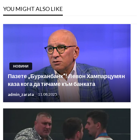
YOU MIGHT ALSO LIKE
НОВИНИ
Пазете „Бурканбанк“! Левон Хампарцумян
каза кога да тичаме към банката
admin_zarata
11.08.2025