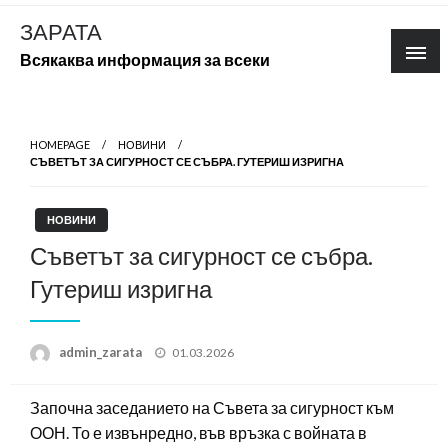
Skip
ЗАРАТА
to
Всякаква информация за всеки
content
HOMEPAGE
НОВИНИ
СЪВЕТЪТ ЗА СИГУРНОСТ СЕ СЪБРА. ГУТЕРИШ ИЗРИГНА
НОВИНИ
Съветът за сигурност се събра.
Гутериш изригна
Posted
admin_zarata
01.03.2026
on
Започна заседанието на Съвета за сигурност към
ООН. То е извънредно, във връзка с войната в