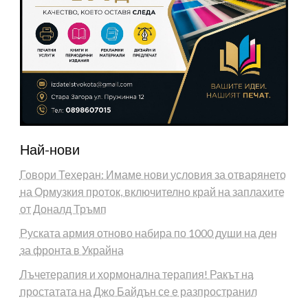
Най-нови
Говори Техеран: Имаме нови условия за отварянето
на Ормузкия проток, включително край на заплахите
от Доналд Тръмп
Руската армия отново набира по 1000 души на ден
за фронта в Украйна
Лъчетерапия и хормонална терапия! Ракът на
простатата на Джо Байдън се е разпространил