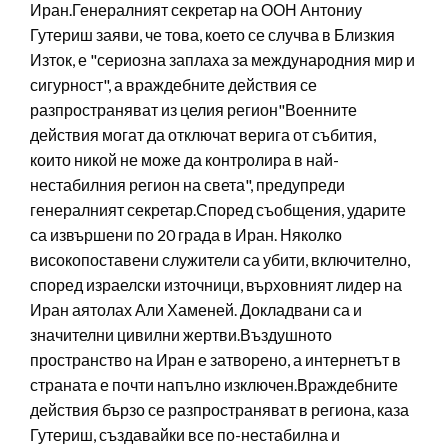
Иран.Генералният секретар на ООН Антониу
Гутериш заяви, че това, което се случва в Близкия
Изток, е "сериозна заплаха за международния мир и
сигурност", а враждебните действия се
разпространяват из целия регион"Военните
действия могат да отключат верига от събития,
които никой не може да контролира в най-
нестабилния регион на света", предупреди
генералният секретар.Според съобщения, ударите
са извършени по 20 града в Иран. Няколко
високопоставени служители са убити, включително,
според израелски източници, върховният лидер на
Иран аятолах Али Хаменей. Докладвани са и
значителни цивилни жертви.Въздушното
пространство на Иран е затворено, а интернетът в
страната е почти напълно изключен.Враждебните
действия бързо се разпространяват в региона, каза
Гутериш, създавайки все по-нестабилна и