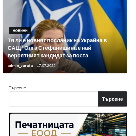
НОВИНИ
Тя ли е новият посланик на Украйна в
САЩ? Олга Стефанишина е най-
вероятният кандидат за поста
admin_zarata
17.07.2025
Търсене
Търсене