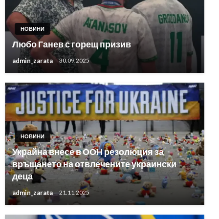
НОВИНИ
Любо Ганев с горещ призив
admin_zarata
30.09.2025
НОВИНИ
Украйна внесе в ООН резолюция за
връщането на отвлечените украински
деца
admin_zarata
21.11.2025