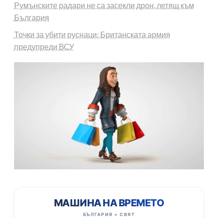
Румънските радари не са засекли дрон, летящ към
България
Точки за убити руснаци: Британската армия
предупреди ВСУ
МАШИНА НА ВРЕМЕТО
БЪЛГАРИЯ + СВЯТ