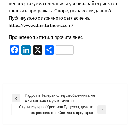
непредсказуема ситуация и увеличавайки риска от
грешки в преценката.Според израелски данни 8…
Публикувано с изричното съгласие на
https://www.standartnews.com/
Прочетено 15 пъти, 1 прочита днес
Facebook
LinkedIn
X
Share
Навигация
Радост в Техеран след съобщенията, че
Previous
Али Хаменей е убит ВИДЕО
Post
Съдът издирва Христиан Гущеров, делото
Next
за развода със Светлана пред крах
Post