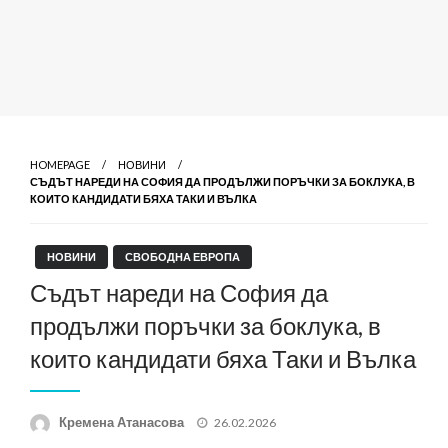
HOMEPAGE
НОВИНИ
СЪДЪТ НАРЕДИ НА СОФИЯ ДА ПРОДЪЛЖИ ПОРЪЧКИ ЗА БОКЛУКА, В
КОИТО КАНДИДАТИ БЯХА ТАКИ И ВЪЛКА
НОВИНИ
СВОБОДНА ЕВРОПА
Съдът нареди на София да
продължи поръчки за боклука, в
които кандидати бяха Таки и Вълка
Posted
Кремена Атанасова
26.02.2026
on