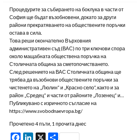
Процедурите за събирането на боклука в части от
София ще бъдат възобновени, докато за други
райони прекратяването на обществените поръчки
остава в сила.
Това реши окончателно Върховния
административен съд (ВАС) по три ключови спора
около мащабната обществена поръчка на
Столичната община за сметопочистването.
След решението на ВАС Столичната община ще
трябва да възобнови обществените поръчки за
чистенето на „Люлин“ и „Красно село“, както и за
район „Средец“ и части от районите „Лозенец“ и…
Публикувано с изричното съгласие на
https://www.svobodnaevropa.bg/
Прочетено 4 пъти, 1 прочита днес
Facebook
LinkedIn
X
Share