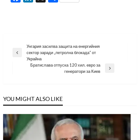
Навигация
Унгария засилва защита на енергийния
сектор заради „петролна блокада“ от
Previous
Украйна
Post
Братислава отпуска 120 хил. евро за
Next
генератори за Киев
Post
YOU MIGHT ALSO LIKE