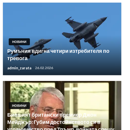
НОВИНИ
Румъния вдигна четири изтребителя по
тревога
admin_zarata
26.02.2026
НОВИНИ
Бившият британски премиер Джон
Мейджър: Губим достойнството си в
угодничество пред Тръмп, войната срещу