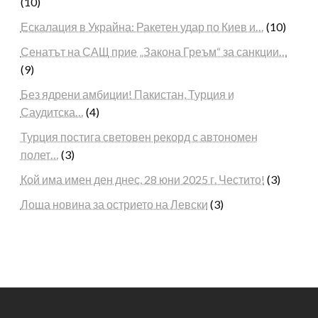
(10)
Ескалация в Украйна: Ракетен удар по Киев и…
(10)
Сенатът на САЩ прие „Закона Греъм“ за санкции…
(9)
Без ядрени амбиции! Пакистан, Турция и
Саудитска…
(4)
Турция постига световен рекорд с автономен
полет…
(3)
Кой има имен ден днес, 28 юни 2025 г. Честито!
(3)
Лоша новина за острието на Левски
(3)