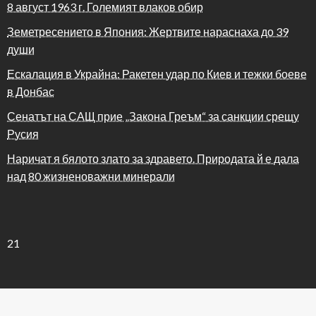
8 август 1963 г. Големият влаков обир
Земетресението в Япония: Жертвите нараснаха до 39
души
Ескалация в Украйна: Ракетен удар по Киев и тежки боеве
в Донбас
Сенатът на САЩ прие „Закона Греъм“ за санкции срещу
Русия
Наричат я бялото злато за здравето. Природата й е дала
над 80 жизненоважни минерали
21
Theme by Silk Themes