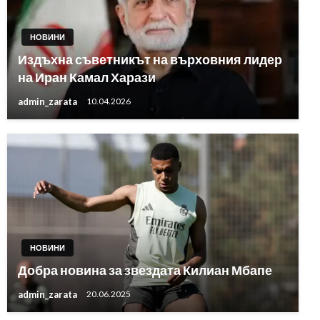
НОВИНИ
Издъхна съветникът на върховния лидер
на Иран Камал Харази
admin_zarata
10.04.2026
НОВИНИ
Добра новина за звездата Килиан Мбапе
admin_zarata
20.06.2025