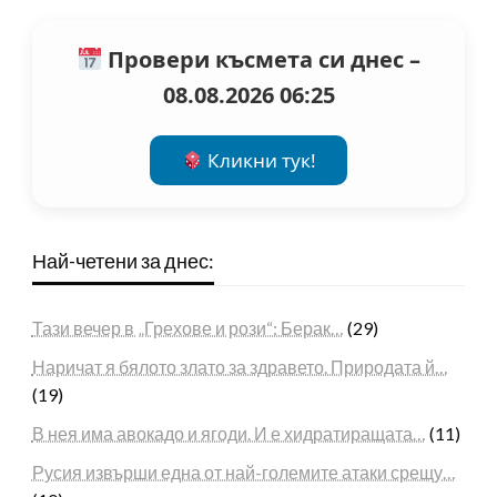
Провери късмета си днес –
08.08.2026 06:25
Кликни тук!
Най-четени за днес:
Тази вечер в „Грехове и рози“: Берак…
(29)
Наричат я бялото злато за здравето. Природата й…
(19)
В нея има авокадо и ягоди. И е хидратиращата…
(11)
Русия извърши една от най-големите атаки срещу…