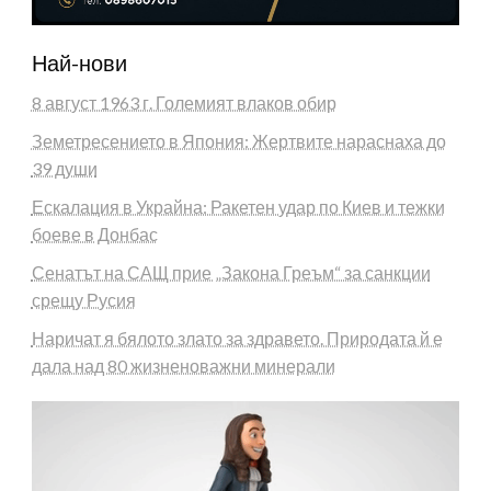
Най-нови
8 август 1963 г. Големият влаков обир
Земетресението в Япония: Жертвите нараснаха до
39 души
Ескалация в Украйна: Ракетен удар по Киев и тежки
боеве в Донбас
Сенатът на САЩ прие „Закона Греъм“ за санкции
срещу Русия
Наричат я бялото злато за здравето. Природата й е
дала над 80 жизненоважни минерали