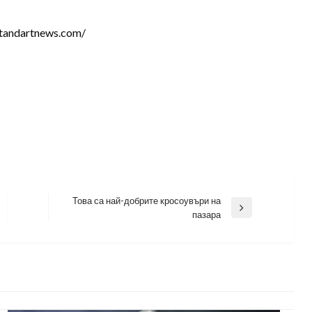
tandartnews.com/
Това са най-добрите кросоувъри на
Next
пазара
Post