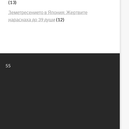
(13)
Земетресението в Япония: Жертвите
нараснаха до 39 души
(12)
55