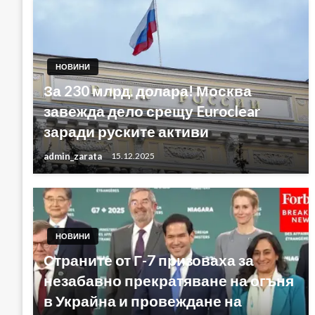
НОВИНИ
За 230 млрд. долара! Москва
завежда дело срещу Euroclear
заради руските активи
admin_zarata
15.12.2025
НОВИНИ
Страните от Г-7 призоваха за
незабавно прекратяване на огъня
в Украйна и провеждане на