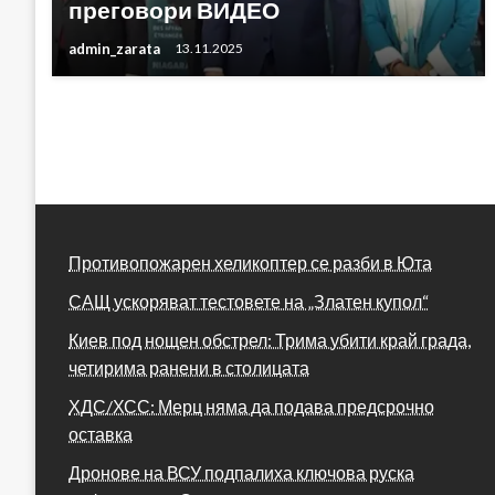
преговори ВИДЕО
admin_zarata
13.11.2025
Противопожарен хеликоптер се разби в Юта
САЩ ускоряват тестовете на „Златен купол“
Киев под нощен обстрел: Трима убити край града,
четирима ранени в столицата
ХДС/ХСС: Мерц няма да подава предсрочно
оставка
Дронове на ВСУ подпалиха ключова руска