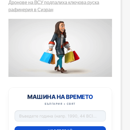
Дронове на ВСУ подпалиха ключова руска
рафинерия в Сизран
МАШИНА НА ВРЕМЕТО
БЪЛГАРИЯ + СВЯТ