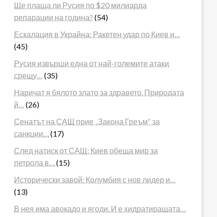
Ще плаща ли Русия по $20 милиарда
репарации на година?
(54)
Ескалация в Украйна: Ракетен удар по Киев и…
(45)
Русия извърши една от най-големите атаки
срещу…
(35)
Наричат я бялото злато за здравето. Природата
й…
(26)
Сенатът на САЩ прие „Закона Греъм“ за
санкции…
(17)
След натиск от САЩ: Киев обеща мир за
петрола в…
(15)
Исторически завой: Колумбия с нов лидер и…
(13)
В нея има авокадо и ягоди. И е хидратиращата…