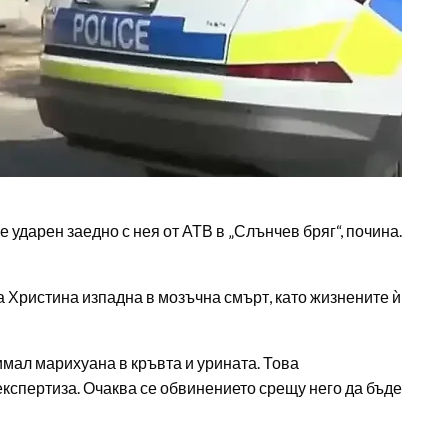
 ударен заедно с нея от АТВ в „Слънчев бряг“, почина.
а Христина изпадна в мозъчна смърт, като жизнените ѝ
мал марихуана в кръвта и урината. Това
експертиза. Очаква се обвинението срещу него да бъде