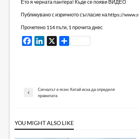
Ето я черната пантера! Къде се появи ВИДЕО
Публикувано с изричното съгласие на https://www.s
Прочетено 114 пъти, 1 прочита днес
Facebook
LinkedIn
X
Share
Сигналът е ясен: Китай иска да определя
Навигация
Previous
правилата
Post
YOU MIGHT ALSO LIKE