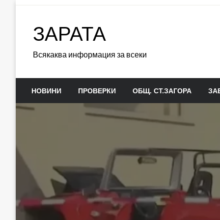
Skip
to
ЗАРАТА
content
Всякаква информация за всеки
НОВИНИ
ПРОВЕРКИ
ОБЩ. СТ.ЗАГОРА
ЗА