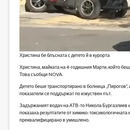
Христина бе блъсната с детето й в курорта
Христина, майката на 4-годишния Марти, който беше
Това съобщи NOVA.
Детето беше транспортирано в болница „Пирогов“, 
показатели се поддържат по изкуствен път.
Задържаният водач на АТВ-то Никола Бургазлиев и
показаха резултатите от химико-токсикологичната 
преквалифицирано в умишлено.