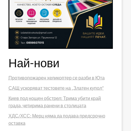
Най-нови
Противопожарен хеликоптер се разби в Юта
САЩ ускоряват тестовете на „Златен купол“
Киев под нощен обстрел: Трима убити край
града, четирима ранени в столицата
ХДС/ХСС: Мерц няма да подава предсрочно
оставка