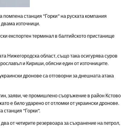
а помпена станция "Горки" на руската компания
 двама източници.
уски експортен терминал в балтийското пристанище
ката Нижегородска област, също така осигурява суров
Ярославъл и Кириши, обясни един от източниците.
 украински дронове са отговорни за днешната атака
тин, заяви, че промишлено съоръжение в район Кстово
като е било ударено от отломки от украински дронове.
а станция "Горки".
 два от четирите резервоара за съхранение на петрол,