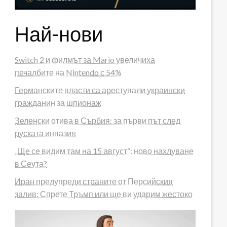
Най-нови
Switch 2 и филмът за Mario увеличиха
печалбите на Nintendo с 54%
Германските власти са арестували украински
гражданин за шпионаж
Зеленски отива в Сърбия: за първи път след
руската инвазия
„Ще се видим там на 15 август“: ново нахлуване
в Сеута?
Иран предупреди страните от Персийския
залив: Спрете Тръмп или ще ви ударим жестоко