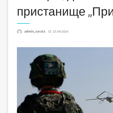
пристанище „Пр
Posted
admin_zarata
23.04.2026
on