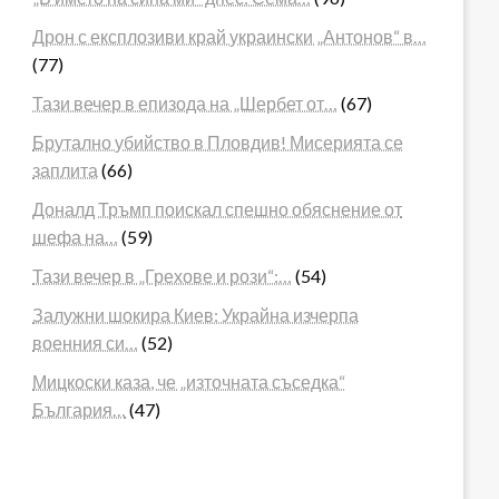
Дрон с експлозиви край украински „Антонов“ в…
(77)
Тази вечер в епизода на „Шербет от…
(67)
Брутално убийство в Пловдив! Мисерията се
заплита
(66)
Доналд Тръмп поискал спешно обяснение от
шефа на…
(59)
Тази вечер в „Грехове и рози“:…
(54)
Залужни шокира Киев: Украйна изчерпа
военния си…
(52)
Мицкоски каза, че „източната съседка“
България…
(47)