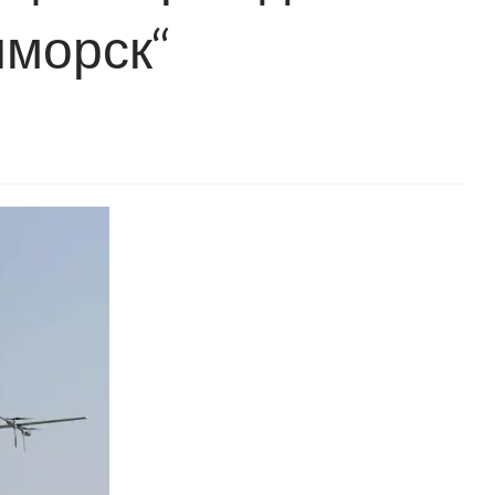
иморск“