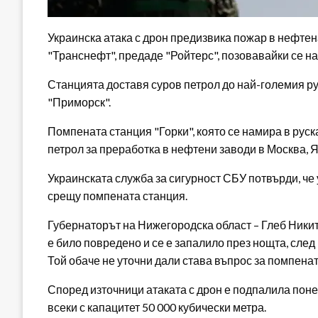
Украинска атака с дрон предизвика пожар в нефтен
"Транснефт", предаде "Ройтерс", позовавайки се на
Станцията доставя суров петрол до най-големия р
"Приморск".
Помпената станция "Горки", която се намира в рус
петрол за преработка в нефтени заводи в Москва, 
Украинската служба за сигурност СБУ потвърди, че
срещу помпената станция.
Губернаторът на Нижегородска област – Глеб Ники
е било повредено и се е запалило през нощта, след 
Той обаче не уточни дали става въпрос за помпенат
Според източници атаката с дрон е подпалила поне
всеки с капацитет 50 000 кубически метра.