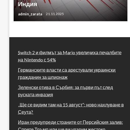
Индия
admin_zarata
21.11.2025
Switch 2 и филмът за Mario увеличиха печалбите
на Nintendo с 54%
Германските власти са арестували украински
гражданин за шпионаж
Зеленски отива в Сърбия: за първи път след
руската инвазия
„Ще се видим там на 15 август“: ново нахлуване в
Сеута?
Иран предупреди страните от Персийския залив:
Спрете Тръмп или ще ви ударим жестоко