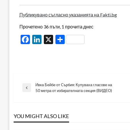
Публикувано съгласно указанията на Fakti.bg
Прочетено 36 пъти, 1 прочита днес
Facebook
LinkedIn
X
Share
Ивка Бейбе от Сърбия: Купуваха гласове на
Навигация
Previous
50 метра от избирателната секция (ВИДЕО)
Post
YOU MIGHT ALSO LIKE