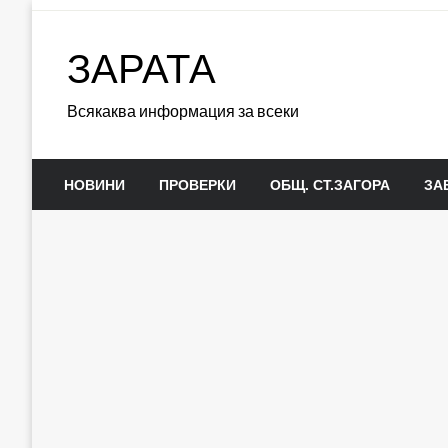
Skip
to
ЗАРАТА
content
Всякаква информация за всеки
НОВИНИ
ПРОВЕРКИ
ОБЩ. СТ.ЗАГОРА
ЗА