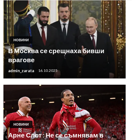
НОВИНИ
В Москва се срещнаха бивши
врагове
admin_zarata
16.10.2025
НОВИНИ
Арне Слот : Не се съмнявам в