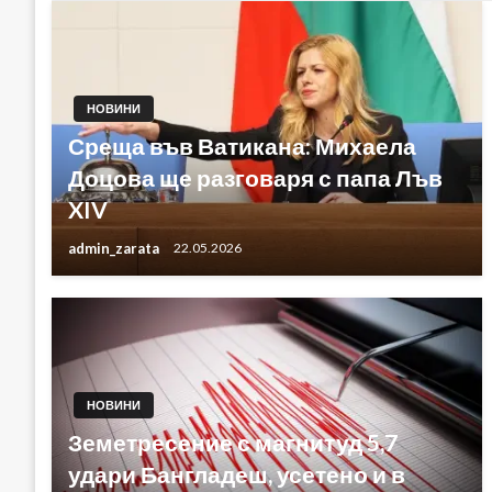
НОВИНИ
Среща във Ватикана: Михаела
Доцова ще разговаря с папа Лъв
XIV
admin_zarata
22.05.2026
НОВИНИ
Земетресение с магнитуд 5,7
удари Бангладеш, усетено и в