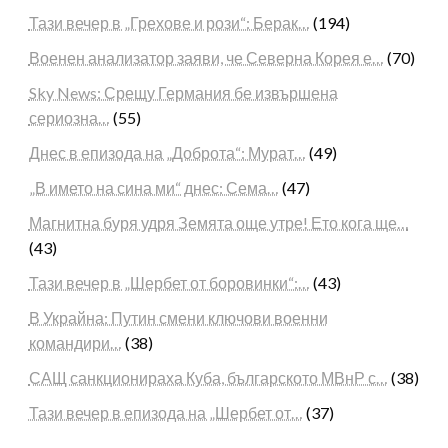
Тази вечер в „Грехове и рози“: Берак…
(194)
Военен анализатор заяви, че Северна Корея е…
(70)
Sky News: Срещу Германия бе извършена
сериозна…
(55)
Днес в епизода на „Доброта“: Мурат…
(49)
„В името на сина ми“ днес: Сема…
(47)
Магнитна буря удря Земята още утре! Ето кога ще…
(43)
Тази вечер в „Шербет от боровинки“:…
(43)
В Украйна: Путин смени ключови военни
командири…
(38)
САЩ санкционираха Куба, българското МВнР с…
(38)
Тази вечер в епизода на „Шербет от…
(37)