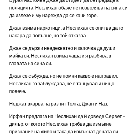
полицията. Неслихан обаче не позволява на сина си
да излезе и му нарежда да се качи горе.
Джан взима наркотици, а Неслихан се опитва да го
накара да повърне, но той отказва.
Джан се държи неадекватно и започва да души
майка си. Неслихан взима чаша и я разбива в
главата на сина си.
Джан се събужда, но не помни какво е направил.
Неслихан го заблуждава, че е танцувал и нищо
повече.
Неджат вкарва на разпит Толга, Джан и Наз.
Ирфан предлага на Неслихан да й доведе Сервет –
дилър, от когото Неслихан трябва да измъкне
признание на живо и така да измъкнат децата си.