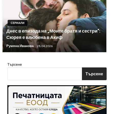
СЕРИАЛИ
Днес в епизода на „Моите братя и сестри“:
Сюрея е влюбена в Акиф
Румяна Иванова
28.04.2026
Търсене
Търсене