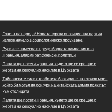
Гласът на народа! Новата турска опозиционна партия
излезе начело в социологическо проучване
Русия се намесва в предизборната кампания във
Франция, алармират френски политици
Папата ще посети Франция, където ще се срещне с
жертви на сексуално насилие в Църквата
Тайванските сили отработиха блокиране на ключов мост,
който би могъл да осигури на китайската армия пряк път
към столицата
Папата ще посети Франция, където ще се срещне с
жертви на сексуално насилие в Църквата