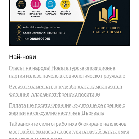
Най-нови
Гласът на народа! Новата турска опозиционна
партия излезе начело в социологическо проучване
Русия се намесва в предизборната кампания във
Франция, алармират френски политици
Папата ще посети Франция, където ще се срещне с
жертви на сексуално насилие в Църквата
Тайванските сили отработиха блокиране на ключов
мост, който би могъл да осигури на китайската армия