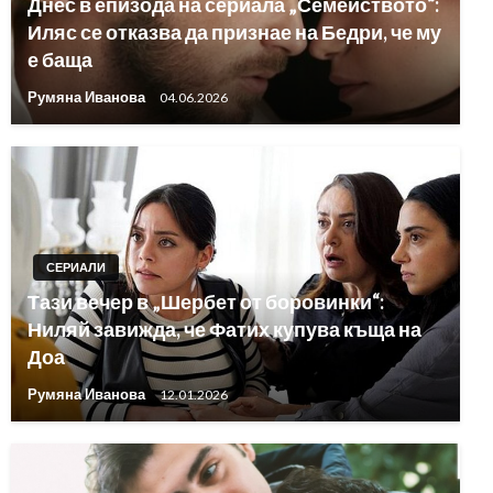
Днес в епизода на сериала „Семейството“:
Иляс се отказва да признае на Бедри, че му
е баща
Румяна Иванова
04.06.2026
СЕРИАЛИ
Тази вечер в „Шербет от боровинки“:
Ниляй завижда, че Фатих купува къща на
Доа
Румяна Иванова
12.01.2026