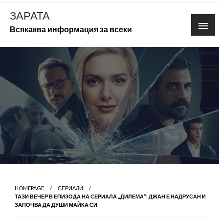
Skip
ЗАРАТА
to
Всякаква информация за всеки
content
HOMEPAGE
СЕРИАЛИ
ТАЗИ ВЕЧЕР В ЕПИЗОДА НА СЕРИАЛА „ДИЛЕМА“: ДЖАН Е НАДРУСАН И
ЗАПОЧВА ДА ДУШИ МАЙКА СИ