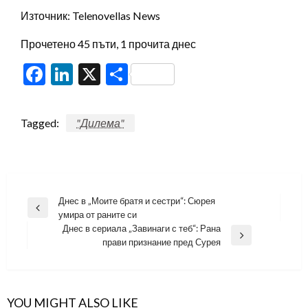
Източник: Telenovellas News
Прочетено 45 пъти, 1 прочита днес
Facebook
LinkedIn
X
Share
Tagged:
"Дилема"
Навигация
Днес в „Моите братя и сестри“: Сюрея
Previous
умира от раните си
Post
Днес в сериала „Завинаги с теб“: Рана
Next
прави признание пред Сурея
Post
YOU MIGHT ALSO LIKE