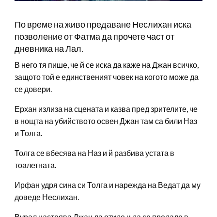
По време на живо предаване Неслихан иска
позволение от Фатма да прочете част от
дневника на Лал.
В него тя пише, че й се иска да каже на Джан всичко,
защото той е единственият човек на когото може да
се довери.
Ерхан излиза на сцената и казва пред зрителите, че
в нощта на убийството освен Джан там са били Наз
и Толга.
Толга се вбесява на Наз и й разбива устата в
тоалетната.
Ирфан удря сина си Толга и нарежда на Ведат да му
доведе Неслихан.
Вурал настоява Джан да отиде и да се предаде в