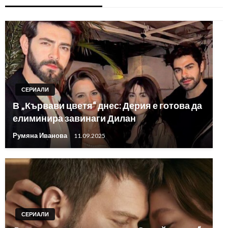
СЕРИАЛИ
В „Кървави цветя“ днес: Дерия е готова да
елиминира завинаги Дилан
Румяна Иванова
11.09.2025
СЕРИАЛИ