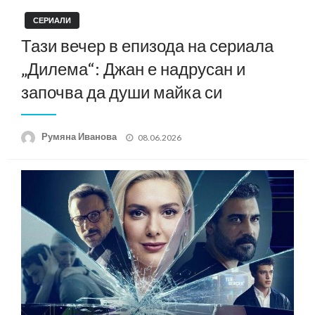
СЕРИАЛИ
Тази вечер в епизода на сериала
„Дилема“: Джан е надрусан и
започва да души майка си
Posted
Румяна Иванова
08.06.2026
on