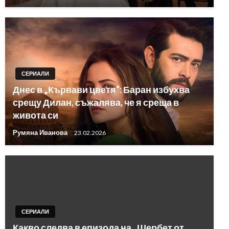
СЕРИАЛИ
Днес в „Кървави цветя“: Баран избухва
срещу Дилан, съжалява, че я среща в
живота си
Румяна Иванова
23.02.2026
СЕРИАЛИ
Какво следва в епизода на „Шербет от