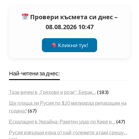
Провери късмета си днес –
08.08.2026 10:47
Кликни тук!
Най-четени за днес:
Тази вечер в „Грехове и рози“: Берак…
(183)
Ще плаща ли Русия по $20 милиарда репарации на
година?
(67)
Ескалация в Украйна: Ракетен удар по Киев и…
(47)
Русия извърши една от най-големите атаки срещу…