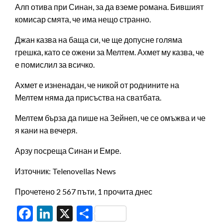
Алп отива при Синан, за да вземе романа. Бившият
комисар смята, че има нещо странно.
Джан казва на баща си, че ще допусне голяма
грешка, като се ожени за Мелтем. Ахмет му казва, че
е помислил за всичко.
Ахмет е изненадан, че никой от роднините на
Мелтем няма да присъства на сватбата.
Мелтем бърза да пише на Зейнеп, че се омъжва и че
я кани на вечеря.
Арзу посреща Синан и Емре.
Източник: Telenovellas News
Прочетено 2 567 пъти, 1 прочита днес
Facebook
LinkedIn
X
Share