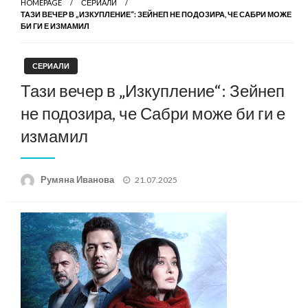
HOMEPAGE
СЕРИАЛИ
ТАЗИ ВЕЧЕР В „ИЗКУПЛЕНИЕ“: ЗЕЙНЕП НЕ ПОДОЗИРА, ЧЕ САБРИ МОЖЕ
БИ ГИ Е ИЗМАМИЛ
СЕРИАЛИ
Тази вечер в „Изкупление“: Зейнеп
не подозира, че Сабри може би ги е
измамил
Posted
Румяна Иванова
21.07.2025
on