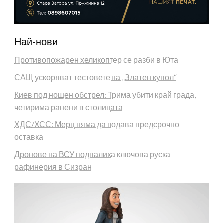
Най-нови
Противопожарен хеликоптер се разби в Юта
САЩ ускоряват тестовете на „Златен купол“
Киев под нощен обстрел: Трима убити край града,
четирима ранени в столицата
ХДС/ХСС: Мерц няма да подава предсрочно
оставка
Дронове на ВСУ подпалиха ключова руска
рафинерия в Сизран