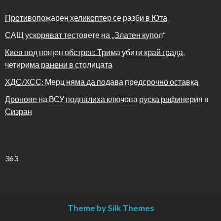
Противопожарен хеликоптер се разби в Юта
САЩ ускоряват тестовете на „Златен купол“
Киев под нощен обстрел: Трима убити край града,
четирима ранени в столицата
ХДС/ХСС: Мерц няма да подава предсрочно оставка
Дронове на ВСУ подпалиха ключова руска рафинерия в
Сизран
363
Theme by Silk Themes