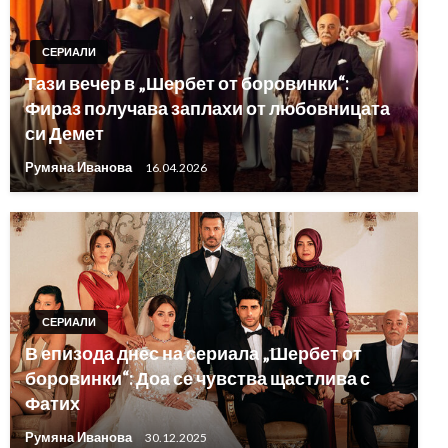
СЕРИАЛИ
Тази вечер в „Шербет от боровинки“:
Фираз получава заплахи от любовницата
си Демет
Румяна Иванова
16.04.2026
СЕРИАЛИ
В епизода днес на сериала „Шербет от
боровинки“: Доа се чувства щастлива с
Фатих
Румяна Иванова
30.12.2025