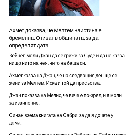
Ахмет доказва, че Мелтем наистина е
бременна. Отиват в общината, за да
определят дата.
Зейнеп моли Джан да се грижи за Суде и да не казва
нищо нито на нея, нито на баща си.
Ахмет казва на Джан, че на следващия ден ще се
жени за Мелтем. Иска и той да присъства.
Джан показва на Мелис, че вече е по-зрял, и я моли
за извинение.
Синан взема книгата на Сабри, за да я дочете у
дома.
Синан не знае как да каже на Зейнеп, че Сабри може