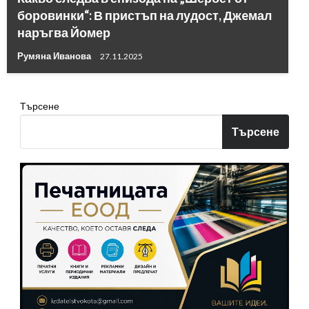
боровинки“: В пристъп на лудост, Джeмал
наръгва Йомер
Румяна Иванова
27.11.2025
Търсене
Търсене