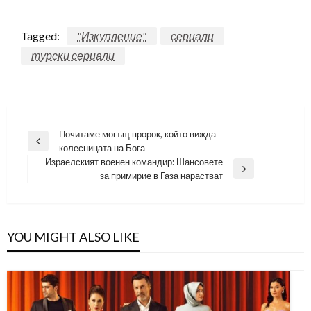
Tagged:
"Изкупление"
сериали
турски сериали
Навигация
Почитаме могъщ пророк, който вижда
Previous
колесницата на Бога
Post
Израелският военен командир: Шансовете
Next
за примирие в Газа нарастват
Post
YOU MIGHT ALSO LIKE