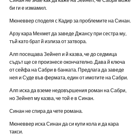
би ги е измамил.
Мюневвер споделя с Кадир за проблемите на Синан.
Арзу кара Мехмет да заведе Джансу при сестра му,
тъй като брат й излиза от затвора.
Алп посещава Зейнеп и й казва, че до седмица
съдът ще се произнесе окончателно. Дава й ключа
от сейфа на Сабри в банката. Предлага да заведе
нея и Суде във фермата, един от имотите на Сабри.
Алп иска да вземе недовършения роман на Сабри,
но Зейнеп му казва, че той е в Синан.
Синан не спира да чете романа.
Мюневвер иска Синан да си купи кола и да кара
такси.