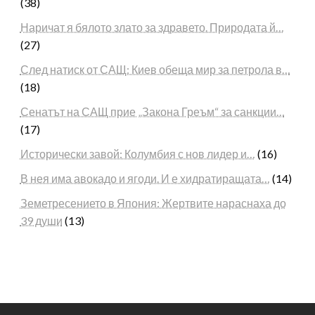
(38)
Наричат я бялото злато за здравето. Природата й…
(27)
След натиск от САЩ: Киев обеща мир за петрола в…
(18)
Сенатът на САЩ прие „Закона Греъм“ за санкции…
(17)
Исторически завой: Колумбия с нов лидер и…
(16)
В нея има авокадо и ягоди. И е хидратиращата…
(14)
Земетресението в Япония: Жертвите нараснаха до
39 души
(13)