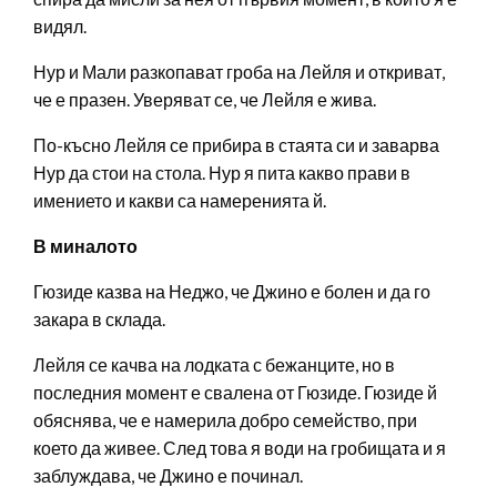
видял.
Нур и Мали разкопават гроба на Лейля и откриват,
че е празен. Уверяват се, че Лейля е жива.
По-късно Лейля се прибира в стаята си и заварва
Нур да стои на стола. Нур я пита какво прави в
имението и какви са намеренията й.
В миналото
Гюзиде казва на Неджо, че Джино е болен и да го
закара в склада.
Лейля се качва на лодката с бежанците, но в
последния момент е свалена от Гюзиде. Гюзиде й
обяснява, че е намерила добро семейство, при
което да живее. След това я води на гробищата и я
заблуждава, че Джино е починал.