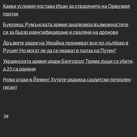
Какви условия постави Иран за отварянето на Ормузкия
проток
Букурещ: Румънската армия анализира възможностите
си за бързо идентифициране и сваляне на дронове
Дръзките удари на Украйна проникват все по-дълбоко в
Русия! Но могат ли да се окажат в полза на Путин?
Украинската армия удари Белгород! Трима души са убити,
а 25 са ранени
Нови атаки в Йемен! Хутите удариха саудитски петролен
гигант
34