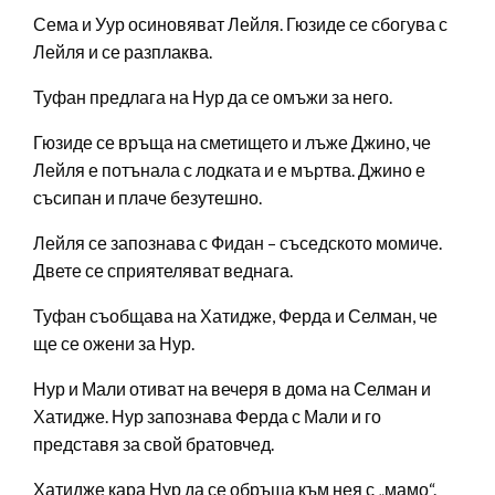
Сема и Уур осиновяват Лейля. Гюзиде се сбогува с
Лейля и се разплаква.
Туфан предлага на Нур да се омъжи за него.
Гюзиде се връща на сметището и лъже Джино, че
Лейля е потънала с лодката и е мъртва. Джино е
съсипан и плаче безутешно.
Лейля се запознава с Фидан – съседското момиче.
Двете се сприятеляват веднага.
Туфан съобщава на Хатидже, Ферда и Селман, че
ще се ожени за Нур.
Нур и Мали отиват на вечеря в дома на Селман и
Хатидже. Нур запознава Ферда с Мали и го
представя за свой братовчед.
Хатидже кара Нур да се обръща към нея с „мамо“.