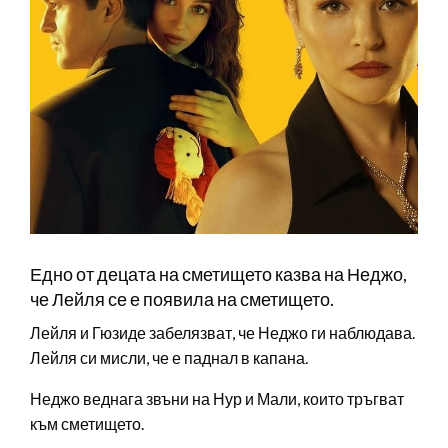
Едно от децата на сметището казва на Неджо,
че Лейля се е появила на сметището.
Лейля и Гюзиде забелязват, че Неджо ги наблюдава.
Лейля си мисли, че е паднал в капана.
Неджо веднага звъни на Нур и Мали, които тръгват
към сметището.