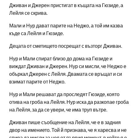
Дживан и Джерен пристигат в къщата на Гюзиде, а
Лейля се скрива.
Мали и Нур дават парите на Неджо, а той им казва
къде са Лейля и Гюзиде.
Децата от сметището посрещат с възторг Дживан.
Нур и Мали спират близо до дома на Гюзиде и
виждат Дживан и Джерен. Нур си мисли, че Неджо е
объркал Джерен с Лейля. Двамата се връщат и си
взимат парите от Неджо.
Нур и Мали решават да проследят Гюзиде, която
отива на гроба на Лейля. Нур иска да разкопае гроба
на Лейля, за да се увери, че има труп вътре.
Дживан пише съобщение на Лейля, че е в задния
двор на имението. Той й признава, че я харесва и не
спира да мисли за нея от първия момент, в който я е