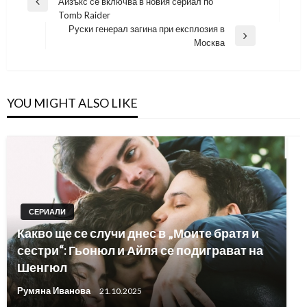
Айзъкс се включва в новия сериал по
Previous
Tomb Raider
Post
Руски генерал загина при експлозия в
Next
Москва
Post
YOU MIGHT ALSO LIKE
СЕРИАЛИ
Какво ще се случи днес в „Моите братя и
сестри“: Гьонюл и Айля се подиграват на
Шенгюл
Румяна Иванова
21.10.2025