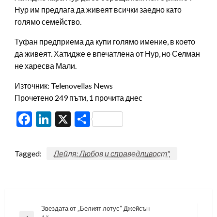
Нур им предлага да живеят всички заедно като
голямо семейство.
Туфан предприема да купи голямо имение, в което
да живеят. Хатидже е впечатлена от Нур, но Селман
не харесва Мали.
Източник: Telenovellas News
Прочетено 249 пъти, 1 прочита днес
Facebook
LinkedIn
X
Share
Tagged:
Лейля: Любов и справедливост"
Навигация
Звездата от „Белият лотус“ Джейсън