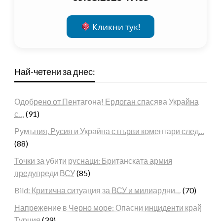
Кликни тук!
Най-четени за днес:
Одобрено от Пентагона! Ердоган спасява Украйна
с…
(91)
Румъния, Русия и Украйна с първи коментари след…
(88)
Точки за убити руснаци: Британската армия
предупреди ВСУ
(85)
Bild: Критична ситуация за ВСУ и милиардни…
(70)
Напрежение в Черно море: Опасни инциденти край
Турция
(39)