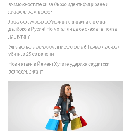
възможностите си за бързо идентифициране и
сваляне на дронове
Дръзките удари на Украйна проникват все по-
дълбоко в Русия! Но могат ли да се окажат в полза
на Путин?
Украинската армия удари Белгород! Трима души са
убити, а 25 са ранени
Нови атаки в Йемен! Хутите удариха саудитски
петролен гигант