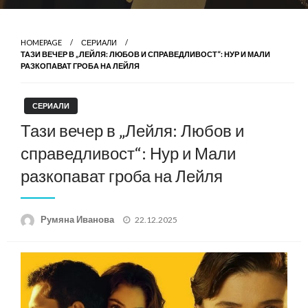
HOMEPAGE
СЕРИАЛИ
ТАЗИ ВЕЧЕР В „ЛЕЙЛЯ: ЛЮБОВ И СПРАВЕДЛИВОСТ“: НУР И МАЛИ
РАЗКОПАВАТ ГРОБА НА ЛЕЙЛЯ
СЕРИАЛИ
Тази вечер в „Лейля: Любов и
справедливост“: Нур и Мали
разкопават гроба на Лейля
Posted
Румяна Иванова
22.12.2025
on