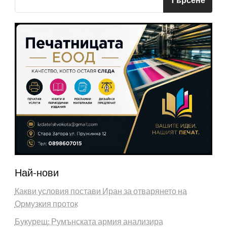
Най-нови
Какви условия постави Иран за отварянето на
Ормузкия проток
Букурещ: Румънската армия анализира