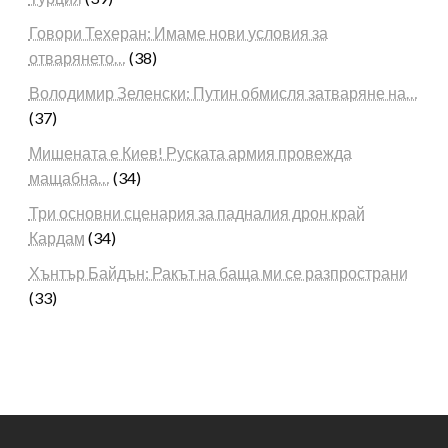
Говори Техеран: Имаме нови условия за
отварянето…
(38)
Володимир Зеленски: Путин обмисля затваряне на…
(37)
Мишената е Киев! Руската армия провежда
мащабна…
(34)
Три основни сценария за падналия дрон край
Кардам
(34)
Хънтър Байдън: Ракът на баща ми се разпространи
(33)