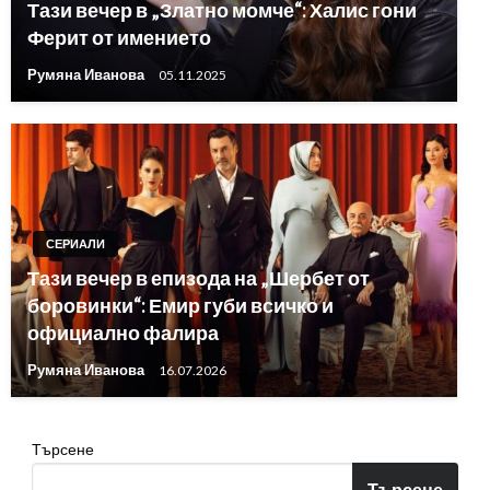
Тази вечер в „Златно момче“: Халис гони
Ферит от имението
Румяна Иванова
05.11.2025
СЕРИАЛИ
Тази вечер в епизода на „Шербет от
боровинки“: Емир губи всичко и
официално фалира
Румяна Иванова
16.07.2026
Търсене
Търсене