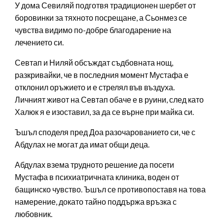
У дома Севиляй подготвя традиционен шербет от
боровинки за тяхното посрещане, а Сьонмез се
чувства видимо по-добре благодарение на
лечението си.
Севтап и Ниляй обсъждат съдбовната нощ,
разкривайки, че в последния момент Мустафа е
отклонил оръжието и е стрелял във въздуха.
Личният живот на Севтап обаче е в руини, след като
Халюк я е изоставил, за да се върне при майка си.
Ъшъл споделя пред Доа разочарованието си, че с
Абдулах не могат да имат общи деца.
Абдулах взема трудното решение да посети
Мустафа в психиатричната клиника, воден от
бащинско чувство. Ъшъл се противопоставя на това
намерение, докато тайно поддържа връзка с
любовник.