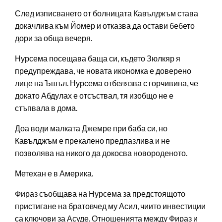
След изписването от болницата Кавълджъм става
докачлива към Йомер и отказва да остави бебето
дори за обща вечеря.
Нурсема посещава баща си, където Зюлкяр я
предупреждава, че новата икономка е доверено
лице на Ъшъл. Нурсема отбелязва с горчивина, че
докато Абдулах е отсъствал, тя изобщо не е
стъпвала в дома.
Доа води малката Джемре при баба си, но
Кавълджъм е прекалено предпазлива и не
позволява на никого да докосва новороденото.
Метехан е в Америка.
Фираз съобщава на Нурсема за предстоящото
пристигане на братовчед му Асил, чиито инвестиции
са ключови за Асуде. Отношенията между Фираз и