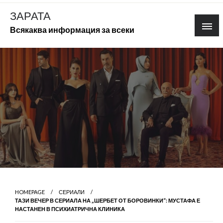
Skip
ЗАРАТА
to
Всякаква информация за всеки
content
HOMEPAGE
СЕРИАЛИ
ТАЗИ ВЕЧЕР В СЕРИАЛА НА „ШЕРБЕТ ОТ БОРОВИНКИ“: МУСТАФА Е
НАСТАНЕН В ПСИХИАТРИЧНА КЛИНИКА