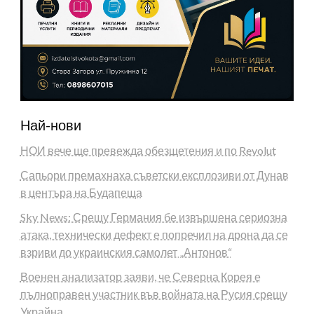
Най-нови
НОИ вече ще превежда обезщетения и по Revolut
Сапьори премахнаха съветски експлозиви от Дунав
в центъра на Будапеща
Sky News: Срещу Германия бе извършена сериозна
атака, технически дефект е попречил на дрона да се
взриви до украинския самолет „Антонов“
Военен анализатор заяви, че Северна Корея е
пълноправен участник във войната на Русия срещу
Украйна