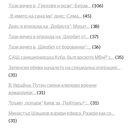
Тази вечер в „Грехове и рози“: Берак…
(106)
„В името на сина ми“ днес: Сема…
(45)
Днес в епизода на „Доброта“: Мурат…
(38)
Тази вечер в епизода на „Шербет от…
(37)
Тази вечер в „Шербет от боровинки“:…
(36)
САЩ санкционираха Куба, българското МВнР с…
(35)
Зеленски обяви началото на специална операция…
(31)
В Украйна: Путин смени ключови военни
командири…
(31)
Тръмп „попари“ Киев за „Пейтриът“,…
(31)
Министър Шишков взриви ефира. Разкри как се…
(31)