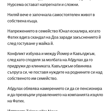
Нурсема остават напрегнати и сложни.
Ниляй вече е започнала самостоятелен живот в
собствена къща.
Напрежението в семейство Юнал ескалира, когато
Фатих вдига скандал на Доа заради закъснението й
след гостуване у майка й.
Конфликт избухва и между Йомер и Кавълджъм,
след като споделя за молбата на Абдулах да го
придружи до клиниката. Кавълджъм обвинява
съпруга си, че поставя нуждите на роднините си над
собственото им семейство.
Абдулах обявява намерението си да се пенсионира
и да прехвърли управлението на компанията изцяло
на Фатих.
Източник: Telenovellas News