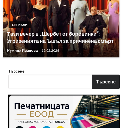
СЕРИАЛИ
Тази вечер в „Шербет от боровинки“:
Угризенията на Ъшъл за причинена смърт
Румяна Иванова
19.02.2026
Търсене
Търсене