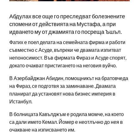
Абдулах все още го преследват болезнените
спомени от действията на Мустафа, а при
идването му от джамията го посреща Ъшъл.
Фатих е поел делата на семейната фирма и работи
съвместно с Асуде, въпреки че двамата изпитват
непоносимост. Във фирмата Фираз и Асуде спорят,
докато очакват пристигането на неговия вуйчо.
В Азербайджан Абидин, помощникът на братовчеда
на Фираз, се подготвя за заминаване. Двамата
планират да установят нова бизнес империя в
Истанбул.
В болницата Кавълджъм е родила момче, на което
са дали името Кемал. Йомер е неотлъчно до нея в
очакване на изписването им.