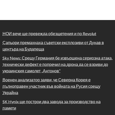
НОИ вече ще превежда обезщетения и по Revolut
Сапьори премахнаха съветски експлозиви от Дунав в
центъра на Будапеща
Sky News: Срещу Германия бе извършена сериозна атака,
технически дефект е попречил на дрона да се взриви до
украинския самолет „Антонов“
Военен анализатор заяви, че Северна Корея е
пълноправен участник във войната на Русия срещу
Украйна
SK Hynix ще построи два завода за производство на
памети