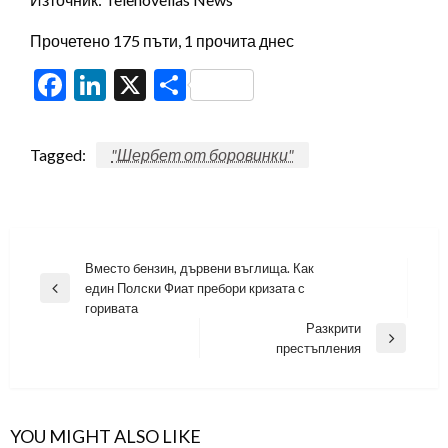
Прочетено 175 пъти, 1 прочита днес
Facebook
LinkedIn
X
Share
Tagged:
"Шербет от боровинки"
Навигация
Вместо бензин, дървени въглища. Как
един Полски Фиат пребори кризата с
Previous
горивата
Post
Разкрити
Next
престъпления
Post
YOU MIGHT ALSO LIKE