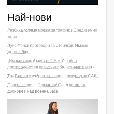
Най-нови
Разбиха голяма мрежа за трафик в Средиземно
море
Луис Фонси проговори за Стоичков: Имаме
много общо
„Имаме само 6 минути!“: Как Украйна
противодейства на руските балистични ракети
Тод Бланш е избран за главен прокурор на САЩ
Опасна серия в Германия! След летището
дронове и над военна база