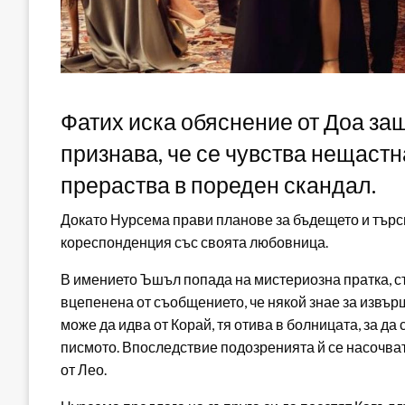
Фатих иска обяснение от Доа защ
признава, че се чувства нещастна
прераства в пореден скандал.
Докато Нурсема прави планове за бъдещето и търси 
кореспонденция със своята любовница.
В имението Ъшъл попада на мистериозна пратка, с
вцепенена от съобщението, че някой знае за извърш
може да идва от Корай, тя отива в болницата, за да с
писмото. Впоследствие подозренията й се насочват
от Лео.