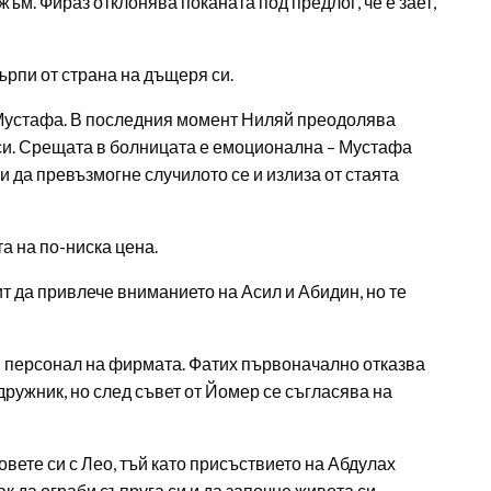
ъм. Фираз отклонява поканата под предлог, че е зает,
ърпи от страна на дъщеря си.
и Мустафа. В последния момент Ниляй преодолява
 си. Срещата в болницата е емоционална – Мустафа
и да превъзмогне случилото се и излиза от стаята
а на по-ниска цена.
 да привлече вниманието на Асил и Абидин, но те
я персонал на фирмата. Фатих първоначално отказва
дружник, но след съвет от Йомер се съгласява на
вете си с Лео, тъй като присъствието на Абдулах
ак да ограби съпруга си и да започне живота си