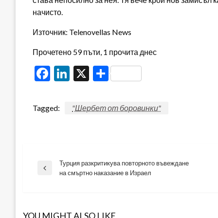
начисто.
Източник: Telenovellas News
Прочетено 59 пъти, 1 прочита днес
Facebook
LinkedIn
X
Share
Tagged:
"Шербет от боровинки"
Турция разкритикува повторното въвеждане
Навигация
Previous
на смъртно наказание в Израел
Post
YOU MIGHT ALSO LIKE