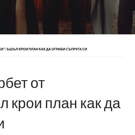
КИ“: ЪШЪЛ КРОИ ПЛАН КАК ДА ОГРАБИ СЪПРУГА СИ
рбет от
 крои план как да
и