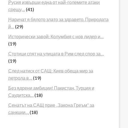
Русия извърши една от най-големите атаки
срещу…
(41)
Наричат я бялото злато за здравето. Природата
й…
(29)
Исторически завой: Колумбия с нов лидер и…
(19)
Стотици спят на улицата в Рим след спор за…
(19)
След натиск от САЩ: Киев обеща мир за
петрола в…
(19)
Без ядрени амбиции! Пакистан, Турция и
Саудитска…
(18)
Сенатът на САЩ прие „Закона Греъм“ за
санкции…
(18)