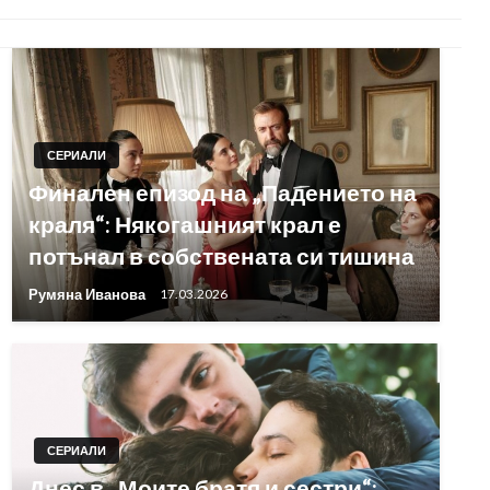
СЕРИАЛИ
Финален епизод на „Падението на
краля“: Някогашният крал е
потънал в собствената си тишина
Румяна Иванова
17.03.2026
СЕРИАЛИ
Днес в „Моите братя и сестри“: