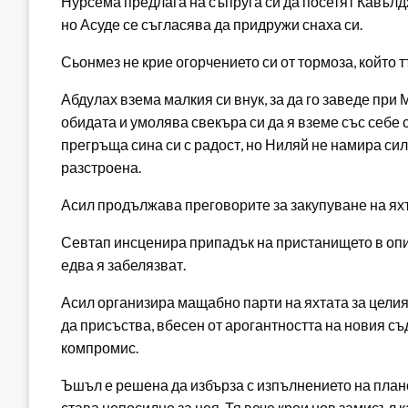
Нурсема предлага на съпруга си да посетят Кавълдж
но Асуде се съгласява да придружи снаха си.
Сьонмез не крие огорчението си от тормоза, който т
Абдулах взема малкия си внук, за да го заведе пр
обидата и умолява свекъра си да я вземе със себе
прегръща сина си с радост, но Ниляй не намира сил
разстроена.
Асил продължава преговорите за закупуване на яхт
Севтап инсценира припадък на пристанището в опит
едва я забелязват.
Асил организира мащабно парти на яхтата за цели
да присъства, вбесен от арогантността на новия съ
компромис.
Ъшъл е решена да избърза с изпълнението на плано
става непосилно за нея. Тя вече крои нов замисъл к