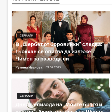
СЕРИАЛИ
В „Шербет от боровинки“ следва:
Гьокхан се опитва да излъже
Чимен за развода си
Румяна Иванова
03.09.2025
СЕРИАЛИ
Днес в епизода на „Моите братя и
сестри“: Акиф предлага на Шевал