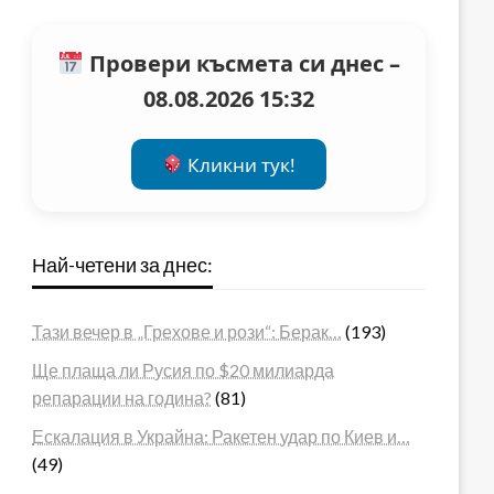
Провери късмета си днес –
08.08.2026 15:32
Кликни тук!
Най-четени за днес:
Тази вечер в „Грехове и рози“: Берак…
(193)
Ще плаща ли Русия по $20 милиарда
репарации на година?
(81)
Ескалация в Украйна: Ракетен удар по Киев и…
(49)