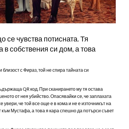
о се чувства потисната. Тя
 в собствения си дом, а това
близост с Фираз, той не спира тайната си
ъдържаща QR код. При сканирането му тя остава
еното от нея убийство. Опасявайки се, че заплахата
е увери, че той все още е в кома и не е източникът на
 към Мустафа, а това я кара спешно да потърси съвет