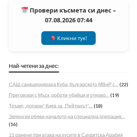
Провери късмета си днес –
07.08.2026 07:44
Кликни тук!
Най-четени за днес:
САЩ санкционираха Куба, българското МВнР с…
(22)
Преговори с Мъск, роботи-убийци и отново…
(19)
Тръмп „попари“ Киев за „Пейтриът“,…
(18)
Зеленски обяви началото на специална операция…
(16)
11 ранени при атака на хусите в Саудитска Арабия