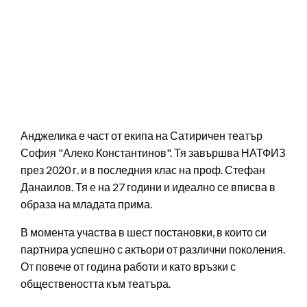
Анджелика е част от екипа на Сатиричен театър
София "Алеко Константинов". Тя завършва НАТФИЗ
през 2020 г. и в последния клас на проф. Стефан
Данаилов. Тя е на 27 години и идеално се вписва в
образа на младата прима.
В момента участва в шест постановки, в които си
партнира успешно с актьори от различни поколения.
От повече от година работи и като връзки с
обществеността към театъра.