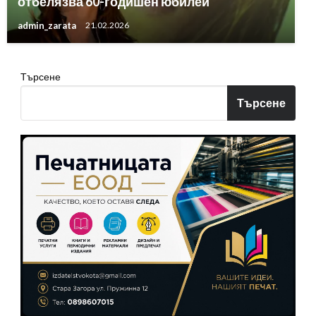
отбелязва 60-годишен юбилей
admin_zarata
21.02.2026
Търсене
Търсене