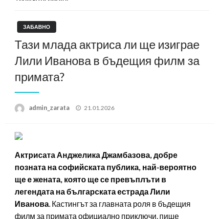
ЗАБАВНО
Тази млада актриса ли ще изиграе
Лили Иванова в бъдещия филм за
примата?
Posted
admin_zarata
21.01.2026
on
Актрисата Анджелика Джамбазова, добре
позната на софийската публика, най-вероятно
ще е жената, която ще се превъплъти в
легендата на българската естрада Лили
Иванова
. Кастингът за главната роля в бъдещия
филм за примата официално приключи, пише