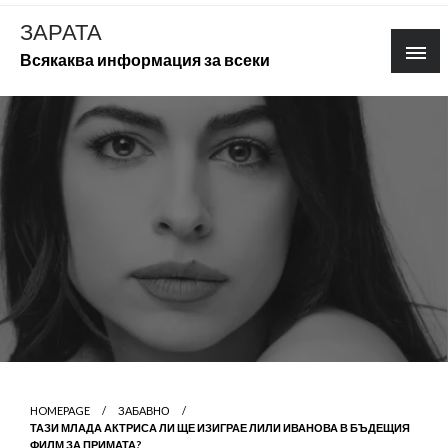
Skip
ЗАРАТА
to
Всякаква информация за всеки
content
HOMEPAGE
ЗАБАВНО
ТАЗИ МЛАДА АКТРИСА ЛИ ЩЕ ИЗИГРАЕ ЛИЛИ ИВАНОВА В БЪДЕЩИЯ
ФИЛМ ЗА ПРИМАТА?