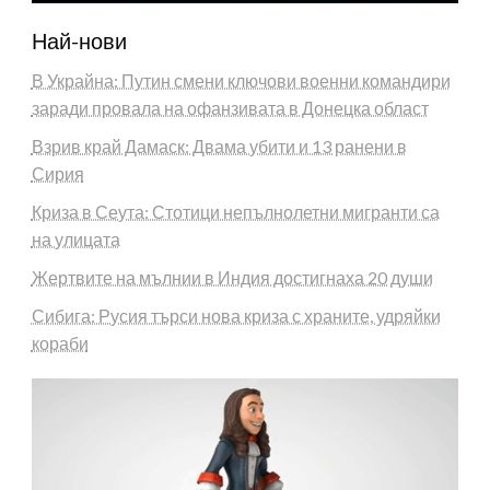
Най-нови
В Украйна: Путин смени ключови военни командири
заради провала на офанзивата в Донецка област
Взрив край Дамаск: Двама убити и 13 ранени в
Сирия
Криза в Сеута: Стотици непълнолетни мигранти са
на улицата
Жертвите на мълнии в Индия достигнаха 20 души
Сибига: Русия търси нова криза с храните, удряйки
кораби