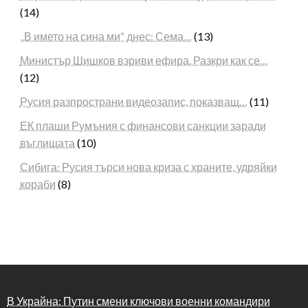
(14)
„В името на сина ми“ днес: Сема…
(13)
Министър Шишков взриви ефира. Разкри как се…
(12)
Русия разпространи видеозапис, показващ…
(11)
ЕК плаши Румъния с финансови санкции заради
въглищата
(10)
Сибига: Русия търси нова криза с храните, удряйки
кораби
(8)
В Украйна: Путин смени ключови военни командири