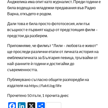
Анджелика има опит като журналист. Преди години е
била водеща на младежки предавания във Радио
Варна, откъдето е родом.
Дали това е била просто фототосесия, или пък
всъщност е първият кадър от предстоящия филм –
предстои да разберем.
Припомняме, че филмът "Лили – любовта е живот"
ще проследи различни етапи от личната история на
емблематичната за България певица, тръгвайки от
най-ранните ѝ години и достигайки до
съвременността.
Публикувано съгласно общите разпоредби на
издателя на https://fakti.bg/life
Прочетено 50 пъти, 1 прочита днес
Facebook
LinkedIn
X
Share