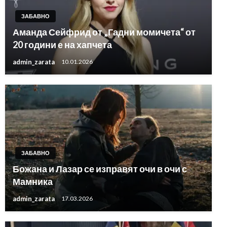
ЗАБАВНО
Аманда Сейфрид от „Гадни момичета“ от
20 години е на хапчета
admin_zarata
10.01.2026
ЗАБАВНО
Божана и Лазар се изправят очи в очи с
Мамника
admin_zarata
17.03.2026