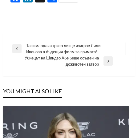
Навигация
Тази млада актриса ли ще изиграе Лили
Previous
Иванова в бъдещия филм за примата?
Post
Убиецът на Шиндзо Абе беше осъден на
Next
доживотен затвор
Post
YOU MIGHT ALSO LIKE