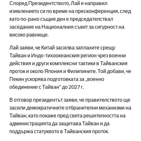
Според Президентството, Лай е направил
изявлението си по време на пресконференция, след
като по-рано същия ден е председателствал
заседание на Националния съвет за сигурност на
високо равнище.
Лай заяви, че Китай засилва заплахите срещу
Тайван и Индо-тихоокеанския регион чрез военни
действия и други комплексни тактики в Тайванския
проток и около Япония и Филипините. Той добави, че
Пекин ускорява подготовката за „военно
обединение с Тайван“ до 2027 г.
В отговор президентът заяви, че правителството ще
засили демократичните отбранителни механизми на
Тайван, като покаже пред света решителността на
администрацията да защитава Тайван и да
поддържа статуквото в Тайванския проток.