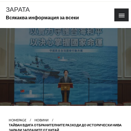
Skip
ЗАРАТА
to
Всякаква информация за всеки
content
HOMEPAGE
НОВИНИ
ТАЙВАН ВДИГА ОТБРАНИТЕЛНИТЕ РАЗХОДИ ДО ИСТОРИЧЕСКИ НИВА
ЗАРАДИ ЗАПЛАХИТЕ ОТ КИТАЙ