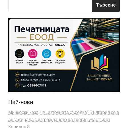
Търсене
Най-нови
Мицкоски каза, че „източната съседка“ България се е
ангажирала с изграждането на третия участък от
Коридор 8