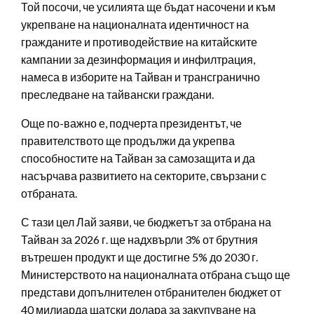
Той посочи, че усилията ще бъдат насочени и към
укрепване на националната идентичност на
гражданите и противодействие на китайските
кампании за дезинформация и инфилтрация,
намеса в изборите на Тайван и трансгранично
преследване на тайвански граждани.
Още по-важно е, подчерта президентът, че
правителството ще продължи да укрепва
способностите на Тайван за самозащита и да
насърчава развитието на секторите, свързани с
отбраната.
С тази цел Лай заяви, че бюджетът за отбрана на
Тайван за 2026 г. ще надхвърли 3% от брутния
вътрешен продукт и ще достигне 5% до 2030 г.
Министерството на националната отбрана също ще
представи допълнителен отбранителен бюджет от
40 милиарда щатски долара за закупуване на