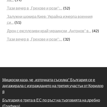
Тази вечер в „Грехове и рози“:…
(52)
Залужни шокира Киев: Украйна изчерпа военния
си…
(51)
Дрон с експлозиви край украински „Антонов“ в…
(42)
Тази вечер в „Грехове и рози“:…
(32)
Мицкоски каза, че „източната съседка“ България се е
ангажирала с изграждането на третия участък от Коридор
8
България е трета в ЕС по ръст на търговията на дребно
(Графика)