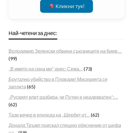
Кликни тук!
Най-четени за днес:
Володимир Зеленски обвини съюзниците на Киев:…
(99)
„В името на сина ми“ днес: Сема…
(73)
Брутално убийство в Пловдив! Мисерията се
заплита
(65)
„Руският елит разбира, че Путин е неадекватен“:…
(62)
Тази вечер в епизода на „Шербет от…
(62)
Доналд Тръмп поискал спешно обяснение от шефа
на…
(59)