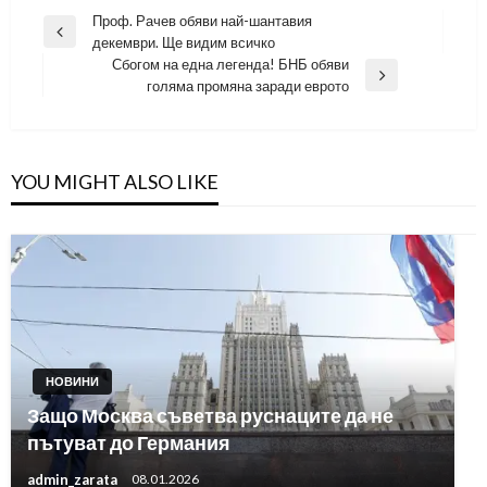
Навигация
Проф. Рачев обяви най-шантавия
Previous
декември. Ще видим всичко
Post
Сбогом на една легенда! БНБ обяви
Next
голяма промяна заради еврото
Post
YOU MIGHT ALSO LIKE
НОВИНИ
Защо Москва съветва руснаците да не
пътуват до Германия
admin_zarata
08.01.2026