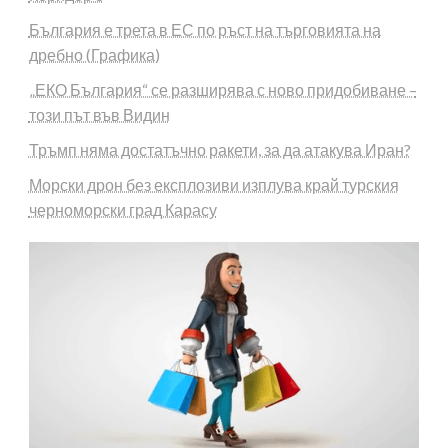
България е трета в ЕС по ръст на търговията на
дребно (Графика)
„ЕКО България“ се разширява с ново придобиване –
този път във Видин
Тръмп няма достатъчно ракети, за да атакува Иран?
Морски дрон без експлозиви изплува край турския
черноморски град Карасу