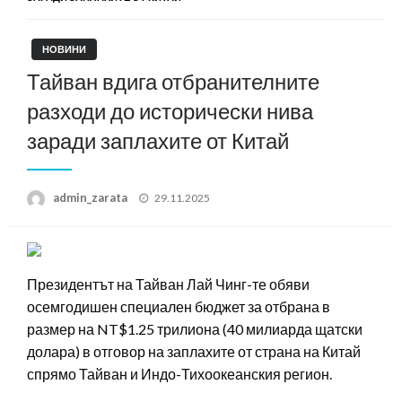
НОВИНИ
Тайван вдига отбранителните
разходи до исторически нива
заради заплахите от Китай
Posted
admin_zarata
29.11.2025
on
Президентът на Тайван Лай Чинг-те обяви
осемгодишен специален бюджет за отбрана в
размер на NT$1.25 трилиона (40 милиарда щатски
долара) в отговор на заплахите от страна на Китай
спрямо Тайван и Индо-Тихоокеанския регион.