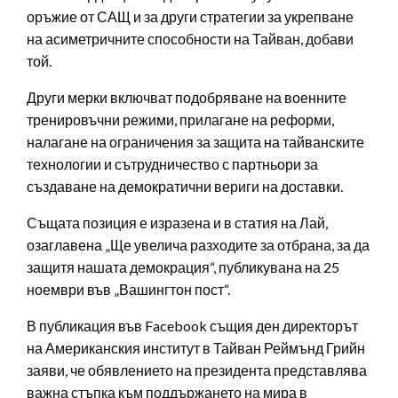
оръжие от САЩ и за други стратегии за укрепване
на асиметричните способности на Тайван, добави
той.
Други мерки включват подобряване на военните
тренировъчни режими, прилагане на реформи,
налагане на ограничения за защита на тайванските
технологии и сътрудничество с партньори за
създаване на демократични вериги на доставки.
Същата позиция е изразена и в статия на Лай,
озаглавена „Ще увелича разходите за отбрана, за да
защитя нашата демокрация“, публикувана на 25
ноември във „Вашингтон пост“.
В публикация във Facebook същия ден директорът
на Американския институт в Тайван Реймънд Грийн
заяви, че обявлението на президента представлява
важна стъпка към поддържането на мира в