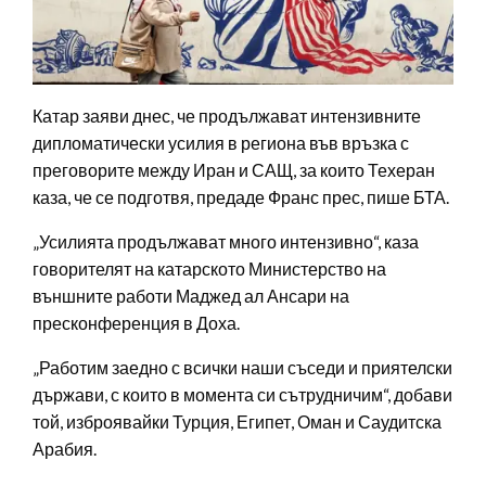
Катар заяви днес, че продължават интензивните
дипломатически усилия в региона във връзка с
преговорите между Иран и САЩ, за които Техеран
каза, че се подготвя, предаде Франс прес, пише БТА.
„Усилията продължават много интензивно“, каза
говорителят на катарското Министерство на
външните работи Маджед ал Ансари на
пресконференция в Доха.
„Работим заедно с всички наши съседи и приятелски
държави, с които в момента си сътрудничим“, добави
той, изброявайки Турция, Египет, Оман и Саудитска
Арабия.