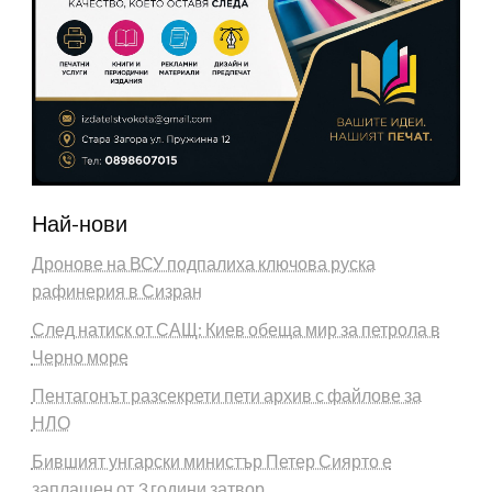
Най-нови
Дронове на ВСУ подпалиха ключова руска
рафинерия в Сизран
След натиск от САЩ: Киев обеща мир за петрола в
Черно море
Пентагонът разсекрети пети архив с файлове за
НЛО
Бившият унгарски министър Петер Сиярто е
заплашен от 3 години затвор