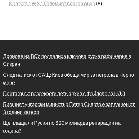
8 август 1963 г. Големият влаков обир
(8)
Дронове на ВСУ подпалиха ключова руска рафинерия в
Сизран
След натиск от САЩ: Киев обеща мир за петрола в Черно
море
Пентагонът разсекрети пети архив с файлове за НЛО
Бившият унгарски министър Петер Сиярто е заплашен от
3 години затвор
Ще плаща ли Русия по $20 милиарда репарации на
година?