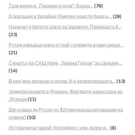
Тази вечер в „Грехове и рози“: Берак…
(78)
Ескалация в Украйна: Ракетен удар по Киев и…
(28)
Наричат я бялото злато за здравето. Природата й…
(23)
Русия извърши една от най-големите атаки срещу…
(21)
Сенатът на САЩ прие „Закона Греъм“ за санкции…
(14)
В нея има авокадо и ягоди. И е хидратиращата…
(13)
Земетресението в Япония: Жертвите нараснаха до
39 души
(11)
Ще плаща ли Русия по $20 милиарда репарации на
година?
(10)
Исторически завой: Колумбия с нов лидер и…
(8)