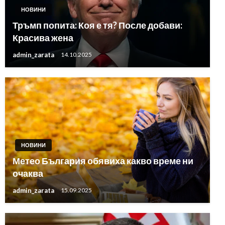
НОВИНИ
Тръмп попита: Коя е тя? После добави:
Красива жена
admin_zarata
14.10.2025
НОВИНИ
Метео България обявиха какво време ни
очаква
admin_zarata
15.09.2025