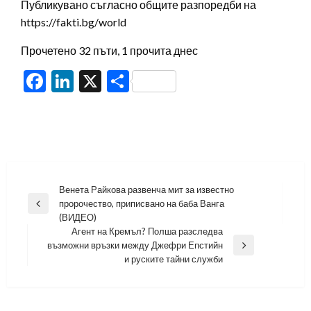
Публикувано съгласно общите разпоредби на
https://fakti.bg/world
Прочетено 32 пъти, 1 прочита днес
Facebook
LinkedIn
X
Share
Навигация
Венета Райкова развенча мит за известно
пророчество, приписвано на баба Ванга
Previous
(ВИДЕО)
Post
Агент на Кремъл? Полша разследва
възможни връзки между Джефри Епстийн
Next
и руските тайни служби
Post