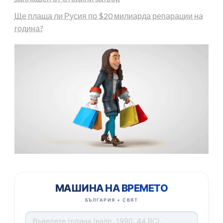
Ще плаща ли Русия по $20 милиарда репарации на
година?
МАШИНА НА ВРЕМЕТО
БЪЛГАРИЯ + СВЯТ