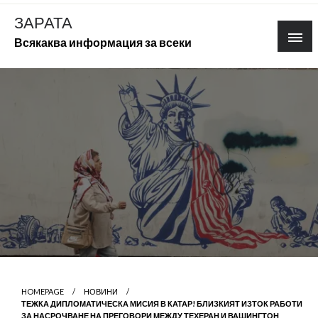
Skip
ЗАРАТА
to
Всякаква информация за всеки
content
HOMEPAGE
НОВИНИ
ТЕЖКА ДИПЛОМАТИЧЕСКА МИСИЯ В КАТАР! БЛИЗКИЯТ ИЗТОК РАБОТИ
ЗА НАСРОЧВАНЕ НА ПРЕГОВОРИ МЕЖДУ ТЕХЕРАН И ВАШИНГТОН