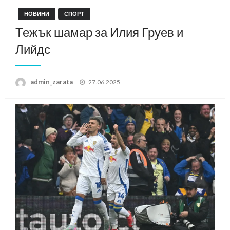
НОВИНИ
СПОРТ
Тежък шамар за Илия Груев и
Лийдс
Posted
admin_zarata
27.06.2025
on