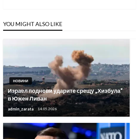
Post
YOU MIGHT ALSO LIKE
НОВИНИ
Израел поднови ударите срещу „Хизбула“
в Южен Ливан
admin_zarata
14.05.2026