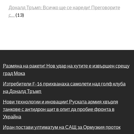
Доналд Тръмп: Всичко ще се нареди! Преговорите
с…
(13)
Размяна на ракети! Нов удар на хутите е извършен срещу
град Мока
Изтребители F-16 прихванаха самолети над голф клуба
на Доналд Тръмп
Нови технологии и иновации! Руската армия хвърля
танкове с антидрон щит в опит да пробие фронта в
Украйна
Иран постави ултиматум на САЩ за Ормузкия проток