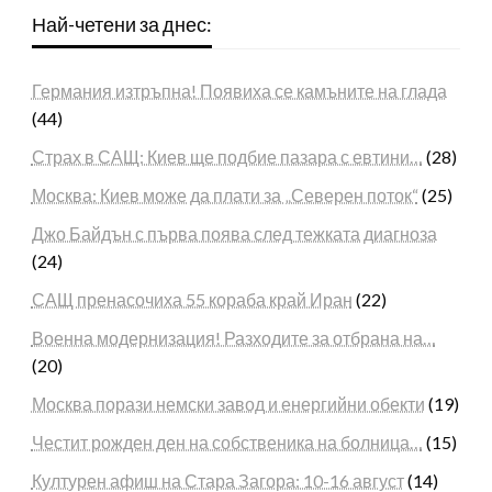
Най-четени за днес:
Германия изтръпна! Появиха се камъните на глада
(44)
Страх в САЩ: Киев ще подбие пазара с евтини…
(28)
Москва: Киев може да плати за „Северен поток“
(25)
Джо Байдън с първа поява след тежката диагноза
(24)
САЩ пренасочиха 55 кораба край Иран
(22)
Военна модернизация! Разходите за отбрана на…
(20)
Москва порази немски завод и енергийни обекти
(19)
Честит рожден ден на собственика на болница…
(15)
Културен афиш на Стара Загора: 10-16 август
(14)