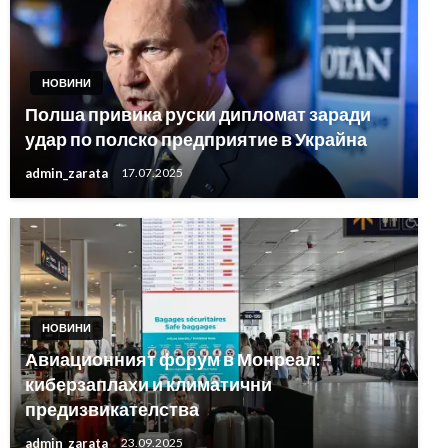
НОВИНИ
Полша привика руски дипломат заради
удар по полско предприятие в Украйна
admin_zarata
17.07.2025
НОВИНИ
Авиационният форум в Монреал:
киберзаплахи и климатични
предизвикателства
admin_zarata
23.09.2025