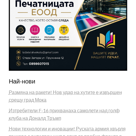
Най-нови
Размяна на ракети! Нов удар на хутите е извършен
срещу град Мока
Изтребители F-16 прихванаха самолети над голф
клуба на Доналд Тръмп
Нови технологии и иновации! Руската армия хвърля