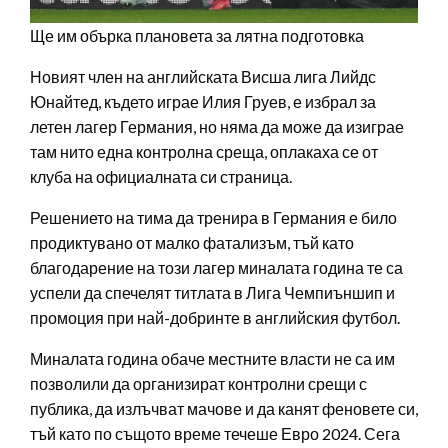
Ще им обърка плановета за лятна подготовка
Новият член на английската Висша лига Лийдс
Юнайтед, където играе Илия Груев, е избрал за
летен лагер Германия, но няма да може да изиграе
там нито една контролна среща, оплакаха се от
клуба на официалната си страница.
Решението на тима да тренира в Германия е било
продиктувано от малко фатализъм, тъй като
благодарение на този лагер миналата година те са
успели да спечелят титлата в Лига Чемпиъншип и
промоция при най-добринте в английския футбол.
Миналата година обаче местните власти не са им
позволили да организират контролни срещи с
публика, да излъчват мачове и да канят феновете си,
тъй като по същото време течеше Евро 2024. Сега