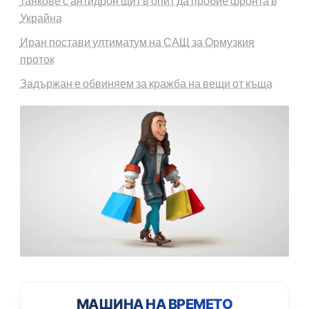
танкове с антидрон щит в опит да пробие фронта в
Украйна
Иран постави ултиматум на САЩ за Ормузкия
проток
Задържан е обвиняем за кражба на вещи от къща
МАШИНА НА ВРЕМЕТО