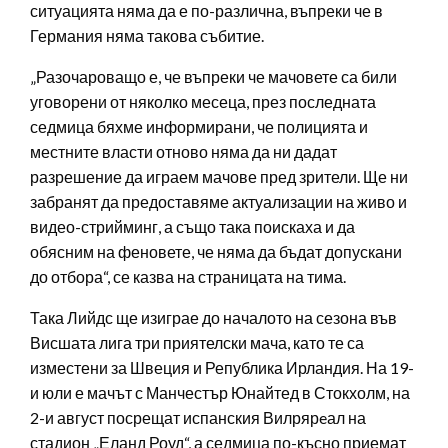
ситуацията няма да е по-различна, въпреки че в
Германия няма такова събитие.
„Разочароващо е, че въпреки че мачовете са били
уговорени от няколко месеца, през последната
седмица бяхме информирани, че полицията и
местните власти отново няма да ни дадат
разрешение да играем мачове пред зрители. Ще ни
забранят да предоставяме актуализации на живо и
видео-стрийминг, а също така поискаха и да
обясним на феновете, че няма да бъдат допускани
до отбора“, се казва на страницата на тима.
Така Лийдс ще изиграе до началото на сезона във
Висшата лига три приятелски мача, като те са
изместени за Швеция и Република Ирландия. На 19-
и юли е мачът с Манчестър Юнайтед в Стокхолм, на
2-и август посрещат испанския Вилрярeал на
стадион „Еланд Роуд“, а седмица по-късно приемат