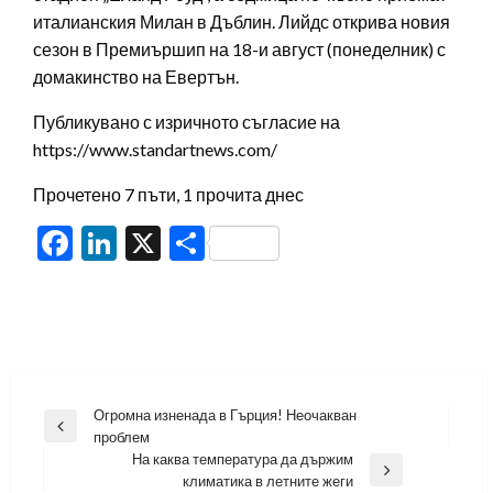
италианския Милан в Дъблин. Лийдс открива новия
сезон в Премиършип на 18-и август (понеделник) с
домакинство на Евертън.
Публикувано с изричното съгласие на
https://www.standartnews.com/
Прочетено 7 пъти, 1 прочита днес
Facebook
LinkedIn
X
Share
Навигация
Огромна изненада в Гърция! Неочакван
Previous
проблем
Post
На каква температура да държим
Next
климатика в летните жеги