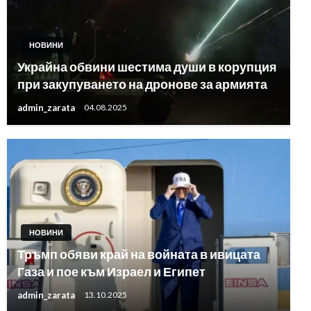
НОВИНИ
Украйна обвини шестима души в корупция
при закупуването на дронове за армията
admin_zarata
04.08.2025
НОВИНИ
Тръмп обяви край на войната в ивицата
Газа и пое към Израел и Египет
admin_zarata
13.10.2025