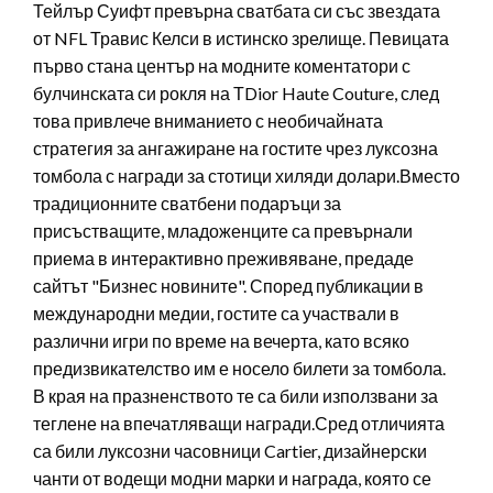
Тейлър Суифт превърна сватбата си със звездата
от NFL Травис Келси в истинско зрелище. Певицата
първо стана център на модните коментатори с
булчинската си рокля на ТDior Haute Couture, след
това привлече вниманието с необичайната
стратегия за ангажиране на гостите чрез луксозна
томбола с награди за стотици хиляди долари.Вместо
традиционните сватбени подаръци за
присъстващите, младоженците са превърнали
приема в интерактивно преживяване, предаде
сайтът "Бизнес новините". Според публикации в
международни медии, гостите са участвали в
различни игри по време на вечерта, като всяко
предизвикателство им е носело билети за томбола.
В края на празненството те са били използвани за
теглене на впечатляващи награди.Сред отличията
са били луксозни часовници Cartier, дизайнерски
чанти от водещи модни марки и награда, която се