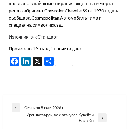
превърна в най-коментирания акцент на вечерта –
ретро кабриолет Chevrolet Chevelle SS от 1970 година,
съобщава Cosmopolitan.Автомобилът има и
специална символика за…
Източник: в-к Стандарт
Прочетено 19 пъти, 1 прочита днес
Facebook
LinkedIn
X
Share
Навигация
Обяви за 8 юли 2026 г.
Previous
Иран потвърди, че е атакувал Кувейт и
Post
Next
Бахрейн
Post