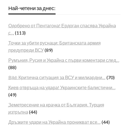
Най-четени за днес:
Одобрено от Пентагона! Ердоган спасява Украйна
с…
(113)
Точки за убити руснаци: Британската армия
предупреди ВСУ
(89)
Румъния, Русия и Украйна с първи коментари след…
(88)
Bild: Критична ситуация за ВСУ и милиардни…
(70)
Киев отвръща на удара! Украинските балистични…
(49)
Земетресение на крачка от България. Турция
изтръпна
(44)
Дръзките удари на Украйна проникват все…
(44)