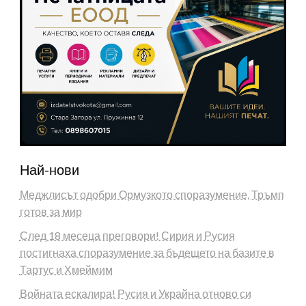
Най-нови
Меджлисът одобри Ормузкото споразумение, Тръмп
готов за мир
След 18 месеца преговори! Сирия и Русия
постигнаха споразумение за бъдещето на базите в
Тартус и Хмеймим
Войната ескалира! Русия и Украйна отново си