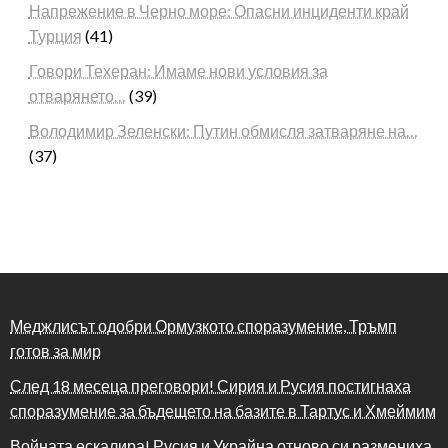
Напрежение в Черно море: Опасни инциденти край
Турция
(41)
Говори Техеран: Имаме нови условия за
отварянето…
(39)
Володимир Зеленски: Путин обмисля затваряне на…
(37)
Меджлисът одобри Ормузкото споразумение, Тръмп
готов за мир
След 18 месеца преговори! Сирия и Русия постигнаха
споразумение за бъдещето на базите в Тартус и Хмеймим
Войната ескалира! Русия и Украйна отново си размениха