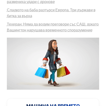
размениха удари с дронове
Сладкото на баба разтърси Европа. Три държави в
битка за върха
Техеран: Няма да водим преговори със САЩ, докато
Вашингтон нарушава временното споразумение