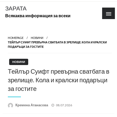
Skip
ЗАРАТА
to
Всякаква информация за всеки
content
HOMEPAGE
НОВИНИ
ТЕЙЛЪР СУИФТ ПРЕВЪРНА СВАТБАТА В ЗРЕЛИЩЕ. КОЛА И КРАЛСКИ
ПОДАРЪЦИ ЗА ГОСТИТЕ
НОВИНИ
Тейлър Суифт превърна сватбата в
зрелище. Кола и кралски подаръци
за гостите
Posted
Кремена Атанасова
08.07.2026
on