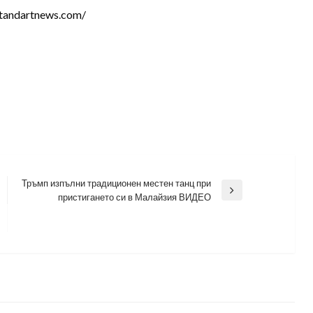
tandartnews.com/
Тръмп изпълни традиционен местен танц при
Next
пристигането си в Малайзия ВИДЕО
Post