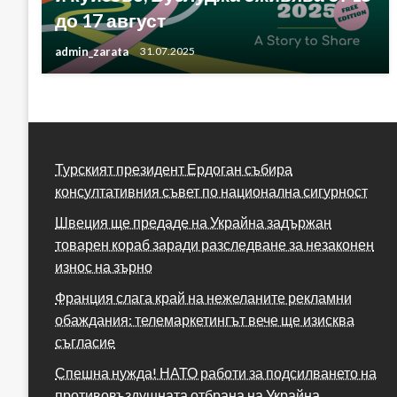
до 17 август
admin_zarata
31.07.2025
Турският президент Ердоган събира
консултативния съвет по национална сигурност
Швеция ще предаде на Украйна задържан
товарен кораб заради разследване за незаконен
износ на зърно
Франция слага край на нежеланите рекламни
обаждания: телемаркетингът вече ще изисква
съгласие
Спешна нужда! НАТО работи за подсилването на
противовъздушната отбрана на Украйна