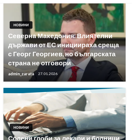
НОВИНИ
Северна Македония: Влиятелни
държави от ЕС инициираха среща
с Георг Георгиев, но българската
страна не отговори
admin_zarata
27.01.2026
НОВИНИ
Солени глоби за лекари и болници