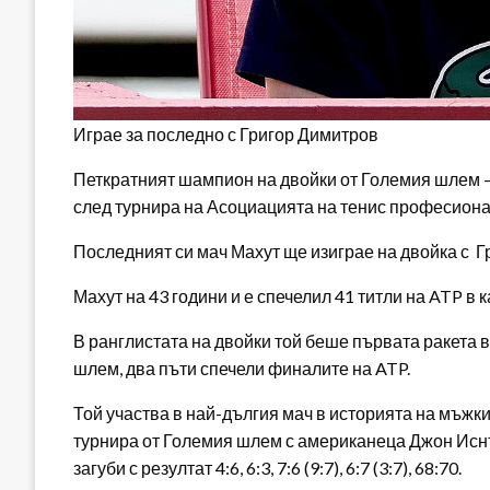
Играе за последно с Григор Димитров
Петкратният шампион на двойки от Големия шлем –
след турнира на Асоциацията на тенис професиона
Последният си мач Махут ще изиграе на двойка с Г
Махут на 43 години и е спечелил 41 титли на ATP в ка
В ранглистата на двойки той беше първата ракета в
шлем, два пъти спечели финалите на ATP.
Той участва в най-дългия мач в историята на мъжкия
турнира от Големия шлем с американеца Джон Иснъ
загуби с резултат 4:6, 6:3, 7:6 (9:7), 6:7 (3:7), 68:70.