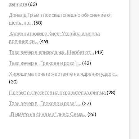
заплита
(63)
Доналд Тръмп поискал спешно обяснение от
шефа на…
(58)
Залужни шокира Киев: Украйна изчерпа
военния си…
(49)
Тази вечер в епизода на „Шербет от…
(49)
Тази вечер в „Грехове и рози“:…
(42)
Хирошима почете жертвите на ядрения удар с…
(30)
Пребит е служител на охранителна фирма
(28)
Тази вечер в „Грехове и рози“:…
(27)
„В името на сина ми“ днес: Сема…
(26)