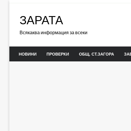
Skip
to
ЗАРАТА
content
Всякаква информация за всеки
НОВИНИ
ПРОВЕРКИ
ОБЩ. СТ.ЗАГОРА
ЗА