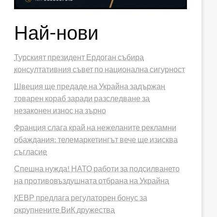
Най-нови
Турският президент Ердоган събира
консултативния съвет по национална сигурност
Швеция ще предаде на Украйна задържан
товарен кораб заради разследване за
незаконен износ на зърно
Франция слага край на нежеланите рекламни
обаждания: телемаркетингът вече ще изисква
съгласие
Спешна нужда! НАТО работи за подсилването
на противовъздушната отбрана на Украйна
КЕВР предлага регулаторен бонус за
окрупнените ВиК дружества