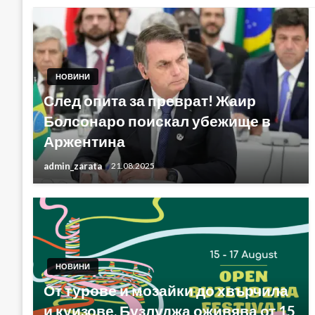
НОВИНИ
След опита за преврат! Жаир
Болсонаро поискал убежище в
Аржентина
admin_zarata
21.08.2025
НОВИНИ
От турове и мозайки до хвърчила
и куизове, Бузлуджа оживява от 15