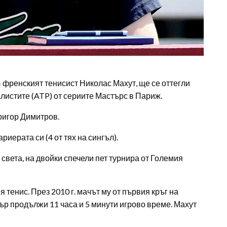
 френският тенисист Николас Махут, ще се оттегли
листите (ATP) от сериите Мастърс в Париж.
ригор Димитров.
риерата си (4 от тях на сингъл).
 света, на двойки спечели пет турнира от Големия
 тенис. През 2010 г. мачът му от първия кръг на
р продължи 11 часа и 5 минути игрово време. Махут