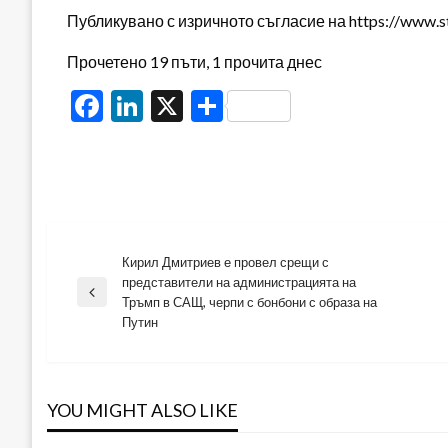
Публикувано с изричното съгласие на https://www.s
Прочетено 19 пъти, 1 прочита днес
Facebook
LinkedIn
X
Share
Кирил Дмитриев е провел срещи с
Навигация
представители на администрацията на
Previous
Тръмп в САЩ, черпи с бонбони с образа на
Post
Путин
YOU MIGHT ALSO LIKE