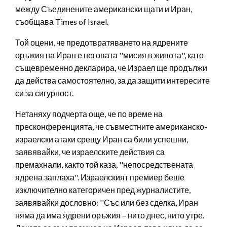
между Съединените американски щати и Иран,
съобщава Times of Israel.
Той оцени, че предотвратяването на ядрените
оръжия на Иран е неговата ''мисия в живота'', като
същевременно декларира, че Израел ще продължи
да действа самостоятелно, за да защити интересите
си за сигурност.
Нетаняху подчерта още, че по време на
пресконференцията, че съвместните американско-
израелски атаки срещу Иран са били успешни,
заявявайки, че израелските действия са
премахнали, както той каза, ''непосредствената
ядрена заплаха''. Израелският премиер беше
изключително категоричен пред журналистите,
заявявайки дословно: ''Със или без сделка, Иран
няма да има ядрени оръжия – нито днес, нито утре.