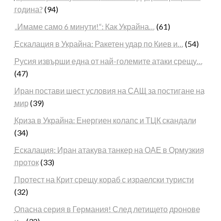
година?
(94)
„Имаме само 6 минути!“: Как Украйна…
(61)
Ескалация в Украйна: Ракетен удар по Киев и…
(54)
Русия извърши една от най-големите атаки срещу…
(47)
Иран постави шест условия на САЩ за постигане на
мир
(39)
Криза в Украйна: Енергиен колапс и ТЦК скандали
(34)
Ескалация: Иран атакува танкер на ОАЕ в Ормузкия
проток
(33)
Протест на Крит срещу кораб с израелски туристи
(32)
Опасна серия в Германия! След летището дронове