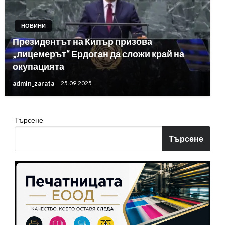
НОВИНИ
Президентът на Кипър призова
„лицемерът“ Ердоган да сложи край на
окупацията
admin_zarata
25.09.2025
Търсене
Търсене