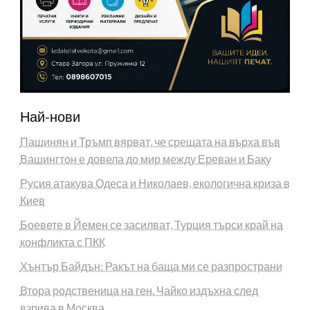
Най-нови
Пашинян и Тръмп вярват, че срещата на върха във
Вашингтон е довела до мир между Ереван и Баку
Русия атакува Одеса и Николаев, екологична криза в
Киев
Боевете в Йемен се засилват, Турция търси край на
конфликта с ПКК
Хънтър Байдън: Ракът на баща ми се разпространи
Втора родственица на ген. Чайко издъхна след
взрива в Москва