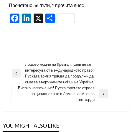
Прочетено 56 пъти, 1 прочита днес
Facebook
LinkedIn
X
Share
Навигация
Лошото момче на Кремъл: Киев не се
интересува от международното право!
Previous
Руската армия трябва да продължи да
Post
смазва въоръжените бойци на Украйна
Високо напрежение! Руска фрегата стреля
по цивилна яхта в Ламанша, Москва
Next
потвърди
Post
YOU MIGHT ALSO LIKE