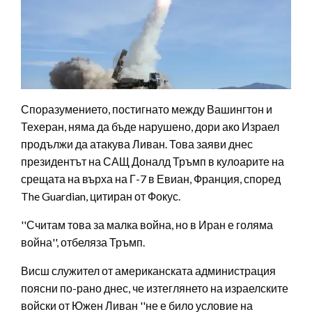
Споразумението, постигнато между Вашингтон и
Техеран, няма да бъде нарушено, дори ако Израел
продължи да атакува Ливан. Това заяви днес
президентът на САЩ Доналд Тръмп в кулоарите на
срещата на върха на Г-7 в Евиан, Франция, според
The ​​Guardian, цитиран от Фокус.
''Считам това за малка война, но в Иран е голяма
война'', отбеляза Тръмп.
Висш служител от американската администрация
поясни по-рано днес, че изтеглянето на израелските
войски от Южен Ливан ''не е било условие на