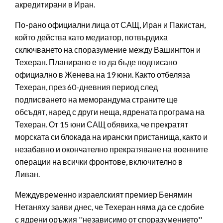
акредитирани в Иран.
По-рано официални лица от САЩ, Иран и Пакистан,
който действа като медиатор, потвърдиха
сключването на споразумение между Вашингтон и
Техеран. Планирано е то да бъде подписано
официално в Женева на 19 юни. Както отбеляза
Техеран, през 60-дневния период след
подписването на меморандума страните ще
обсъдят, наред с други неща, ядрената програма на
Техеран. От 15 юни САЩ обявиха, че прекратят
морската си блокада на ирански пристанища, както и
незабавно и окончателно прекратяване на военните
операции на всички фронтове, включително в
Ливан.
Междувременно израелският премиер Бенямин
Нетаняху заяви днес, че Техеран няма да се сдобие
с ядрени оръжия ''независимо от споразумението''