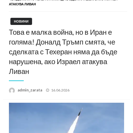
АТАКУВА ЛИВАН
НОВИНИ
Това е малка война, но в Иран е
голяма! Доналд Тръмп смята, че
сделката с Техеран няма да бъде
нарушена, ако Израел атакува
Ливан
Posted
admin_zarata
16.06.2026
on