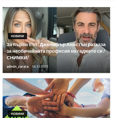
НОВИНИ
За първи път! Дженифър Анистън разказа
за необичайната професия на гаджето си /
СНИМКИ/
admin_zarata
16.11.2025
НОВИНИ