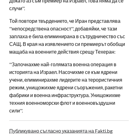
Докато аз съм премиер на Израел, това няма да се
случи''.
Той повтори твърдението, че Иран представлява
''непосредствена опасност'', добавяйки, че тази
заплаха е била елиминирана в сътрудничество със
САЩ. В края на изявлението си премиерът обобщи
мащаба на военните действия срещу Техеран:
''Започнахме най-голямата военна операция в
историята на Израел. Насочихме се към ядрени
учени, елиминирахме лидерите на терористичния
режим, унищожихме ядрени съоръжения, ракетни
фабрики и военна инфраструктура. Унищожихме
техния военноморски флот и военновъздушни
сили''.
Публикувано съгласно указанията на Fakti.bg