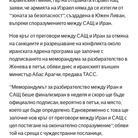
заяви, че армията на Израел няма да се изтегли от
''зоната за безопасност'', създадена в Южен Ливан,
въпреки споразумението между САЩ и Иран.
Нов кръг от преговори между САЩ и Иран за отмяна
на санкциите и разрешаване на конфликта около
иранската ядрена програма ще започне с
подписването на меморандума за разбирателство в
Женева в петък, обяви днес и иранският външен
министър Абас Арагчи, предава ТАСС.
''Меморандумът за разбирателство между Иран и
САЩ беше финализиран в неделя и скоро ще бъде
официално подписан, вероятно в петък, на място,
което ще бъде определено. Едновременно с това ще
започне нов кръг от преговори между Иран и САЩ с
цел постигане на окончателно споразумение'', обяви
той на среща с чуждестранни посланици,