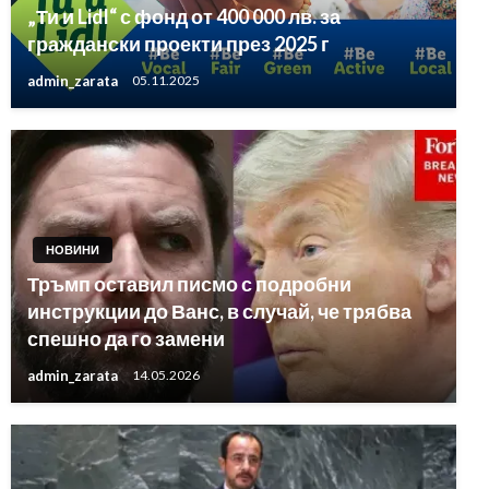
„Ти и Lidl“ с фонд от 400 000 лв. за
граждански проекти през 2025 г
admin_zarata
05.11.2025
НОВИНИ
Тръмп оставил писмо с подробни
инструкции до Ванс, в случай, че трябва
спешно да го замени
admin_zarata
14.05.2026