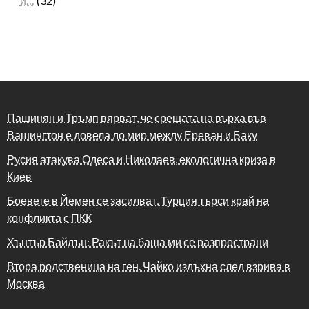
и…
(32)
Пашинян и Тръмп вярват, че срещата на върха във
Вашингтон е довела до мир между Ереван и Баку
Русия атакува Одеса и Николаев, екологична криза в
Киев
Боевете в Йемен се засилват, Турция търси край на
конфликта с ПКК
Хънтър Байдън: Ракът на баща ми се разпространи
Втора родственица на ген. Чайко издъхна след взрива в
Москва