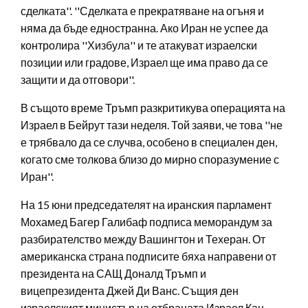
сделката''. ''Сделката е прекратяване на огъня и
няма да бъде едностранна. Ако Иран не успее да
контролира ''Хизбула'' и те атакуват израелски
позиции или градове, Израел ще има право да се
защити и да отговори''.
В същото време Тръмп разкритикува операцията на
Израел в Бейрут тази неделя. Той заяви, че това ''не
е трябвало да се случва, особено в специален ден,
когато сме толкова близо до мирно споразумение с
Иран''.
На 15 юни председателят на иранския парламент
Мохамед Багер Галибаф подписа меморандум за
разбирателство между Вашингтон и Техеран. От
американска страна подписите бяха направени от
президента на САЩ Доналд Тръмп и
вицепрезидента Джей Ди Ванс. Същия ден
израелският министър на отбраната Израел Кац