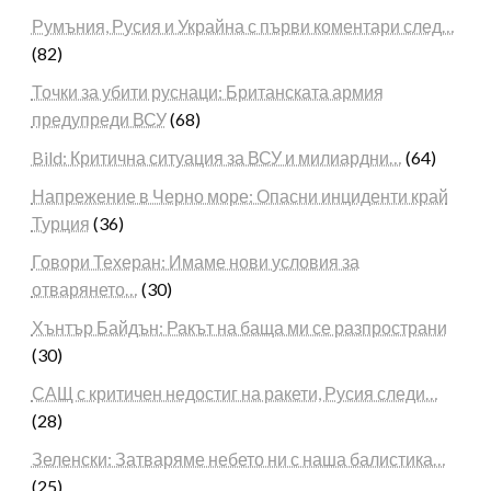
Румъния, Русия и Украйна с първи коментари след…
(82)
Точки за убити руснаци: Британската армия
предупреди ВСУ
(68)
Bild: Критична ситуация за ВСУ и милиардни…
(64)
Напрежение в Черно море: Опасни инциденти край
Турция
(36)
Говори Техеран: Имаме нови условия за
отварянето…
(30)
Хънтър Байдън: Ракът на баща ми се разпространи
(30)
САЩ с критичен недостиг на ракети, Русия следи…
(28)
Зеленски: Затваряме небето ни с наша балистика…
(25)