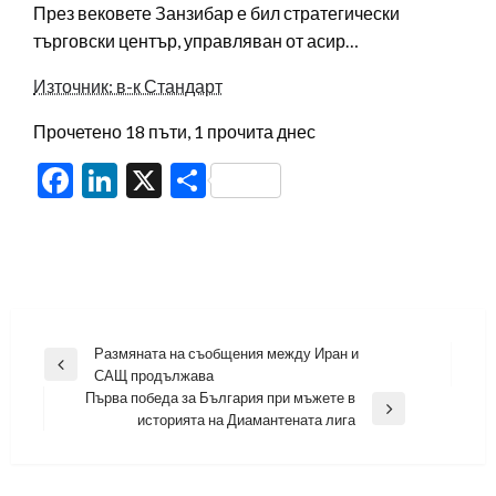
През вековете Занзибар е бил стратегически
търговски център, управляван от асир…
Източник: в-к Стандарт
Прочетено 18 пъти, 1 прочита днес
Facebook
LinkedIn
X
Share
Навигация
Размяната на съобщения между Иран и
Previous
САЩ продължава
Post
Първа победа за България при мъжете в
Next
историята на Диамантената лига
Post