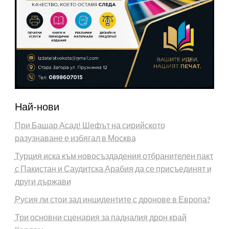
Най-нови
При Башар Асад! Шефът на сирийското
разузнаване е избягал в Москва
Турция иска към новосъздадения отбранителен пакт
с Пакистан и Саудитска Арабия да се присъединят и
други държави
Русия ли стои зад инцидентите с дронове в Европа?
Три основни сценария за падналия дрон край