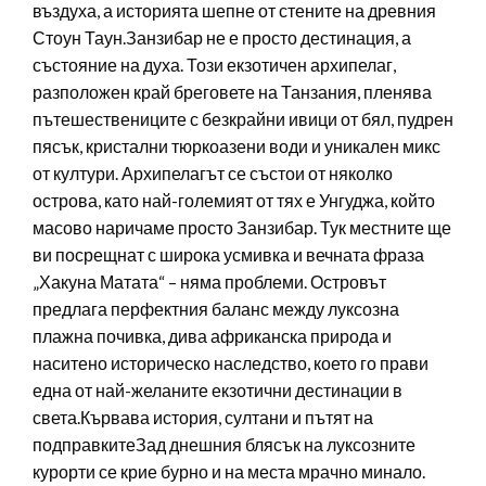
въздуха, а историята шепне от стените на древния
Стоун Таун.Занзибар не е просто дестинация, а
състояние на духа. Този екзотичен архипелаг,
разположен край бреговете на Танзания, пленява
пътешествениците с безкрайни ивици от бял, пудрен
пясък, кристални тюркоазени води и уникален микс
от култури. Архипелагът се състои от няколко
острова, като най-големият от тях е Унгуджа, който
масово наричаме просто Занзибар. Тук местните ще
ви посрещнат с широка усмивка и вечната фраза
„Хакуна Матата“ – няма проблеми. Островът
предлага перфектния баланс между луксозна
плажна почивка, дива африканска природа и
наситено историческо наследство, което го прави
една от най-желаните екзотични дестинации в
света.Кървава история, султани и пътят на
подправкитеЗад днешния блясък на луксозните
курорти се крие бурно и на места мрачно минало.