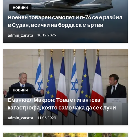
НОВИНИ
Военен товарен самолет Ил-76 се е разбил
в Судан, всички на борда са мъртви
admin_zarata
10.12.2025
НОВИНИ
Еманюел Макрон: Това е гигантска
катастрофа, която само чака да се случи
admin_zarata
11.08.2025