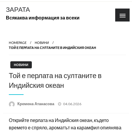
Skip
ЗАРАТА
to
Всякаква информация за всеки
content
HOMEPAGE
НОВИНИ
ТОЙ Е ПЕРЛАТА НА СУЛТАНИТЕ В ИНДИЙСКИЯ ОКЕАН
НОВИНИ
Той е перлата на султаните в
Индийския океан
Posted
Кремена Атанасова
04.06.2026
on
Открийте перлата на Индийския океан, където
времето е спряло, ароматът на карамфил опиянява