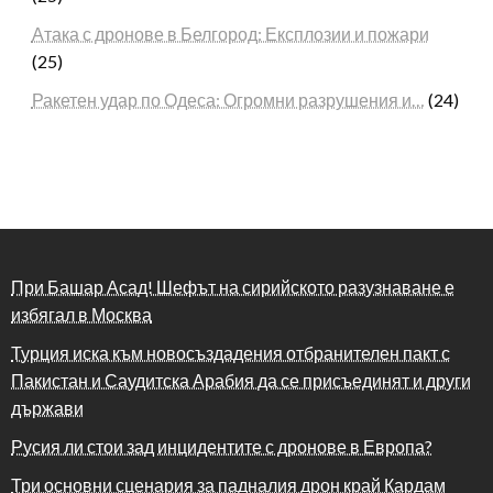
Атака с дронове в Белгород: Експлозии и пожари
(25)
Ракетен удар по Одеса: Огромни разрушения и…
(24)
При Башар Асад! Шефът на сирийското разузнаване е
избягал в Москва
Турция иска към новосъздадения отбранителен пакт с
Пакистан и Саудитска Арабия да се присъединят и други
държави
Русия ли стои зад инцидентите с дронове в Европа?
Три основни сценария за падналия дрон край Кардам