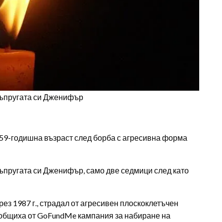
 съпругата си Дженифър
 59-годишна възраст след борба с агресивна форма
съпругата си Дженифър, само две седмици след като
през 1987 г., страдал от агресивен плоскоклетъчен
съобщиха от GoFundMe кампания за набиране на