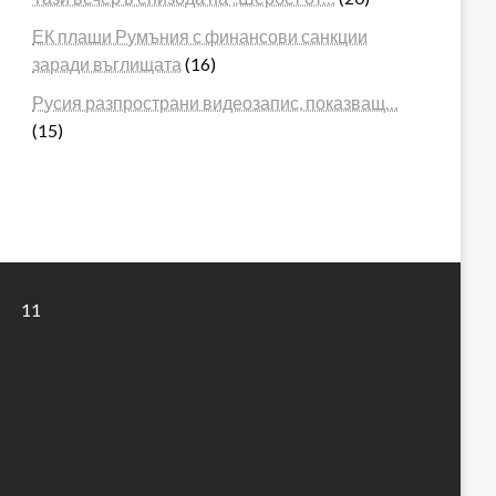
ЕК плаши Румъния с финансови санкции
заради въглищата
(16)
Русия разпространи видеозапис, показващ…
(15)
11