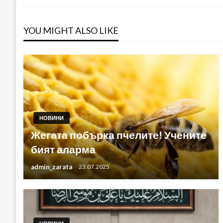
YOU MIGHT ALSO LIKE
НОВИНИ
Жегата побърка пчелите! Учените
бият аларма
admin_zarata
23.07.2025