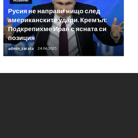
НОВИНИ
Русия не направи нищо след
американските удари. Кремъл:
Подкрепихме Иран с ясната си
позиция
admin_zarata
24.06.2025