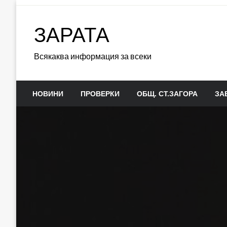
Skip
to
ЗАРАТА
content
Всякаква информация за всеки
НОВИНИ
ПРОВЕРКИ
ОБЩ. СТ.ЗАГОРА
ЗА