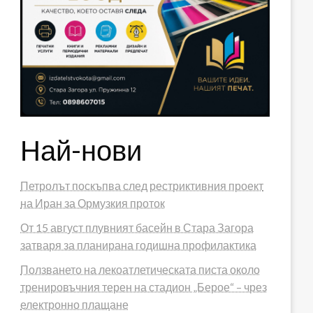
Най-нови
Петролът поскъпва след рестриктивния проект
на Иран за Ормузкия проток
От 15 август плувният басейн в Стара Загора
затваря за планирана годишна профилактика
Ползването на лекоатлетическата писта около
тренировъчния терен на стадион „Берое“ – чрез
електронно плащане