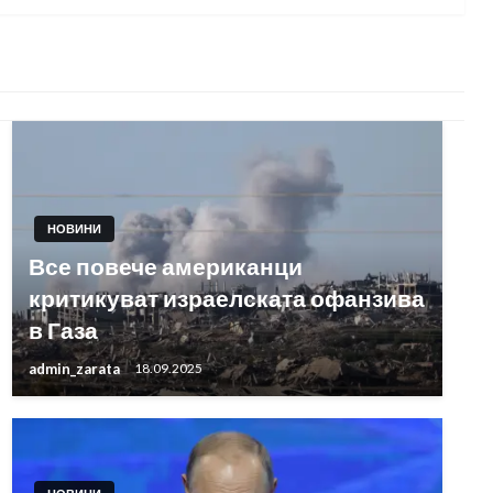
НОВИНИ
Все повече американци
критикуват израелската офанзива
в Газа
admin_zarata
18.09.2025