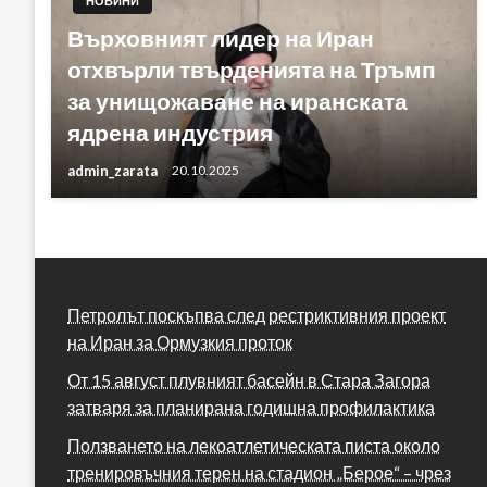
НОВИНИ
Върховният лидер на Иран
отхвърли твърденията на Тръмп
за унищожаване на иранската
ядрена индустрия
admin_zarata
20.10.2025
Петролът поскъпва след рестриктивния проект
на Иран за Ормузкия проток
От 15 август плувният басейн в Стара Загора
затваря за планирана годишна профилактика
Ползването на лекоатлетическата писта около
тренировъчния терен на стадион „Берое“ – чрез