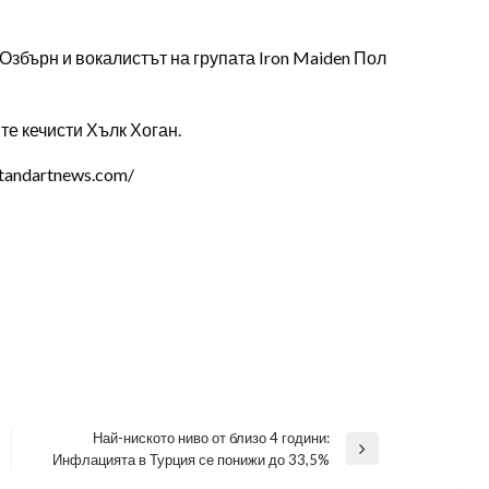
Озбърн и вокалистът на групата Iron Maiden Пол
е кечисти Хълк Хоган.
tandartnews.com/
Най-ниското ниво от близо 4 години:
Next
Инфлацията в Турция се понижи до 33,5%
Post