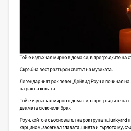
Той е издъхнал мирно в дома си, в прегръдките на
Скръбна вест разтърси светът на музиката.
Легендарният рок певец Дейвид Роуч е починал на
на рак на кожата.
Той е издъхнал мирно в дома си, в прегръдките на 
двамата сключили брак.
Роуч, който е съосновател на рок групата Junkyard 
карцином, засегнал главата, шията и гърлото му, 