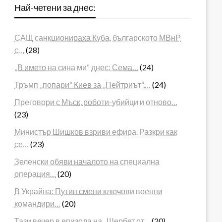
Най-четени за днес:
САЩ санкционираха Куба, българското МВнР
с…
(28)
„В името на сина ми“ днес: Сема…
(24)
Тръмп „попари“ Киев за „Пейтриът“,…
(24)
Преговори с Мъск, роботи-убийци и отново…
(23)
Министър Шишков взриви ефира. Разкри как
се…
(23)
Зеленски обяви началото на специална
операция…
(20)
В Украйна: Путин смени ключови военни
командири…
(20)
Тази вечер в епизода на „Шербет от…
(20)