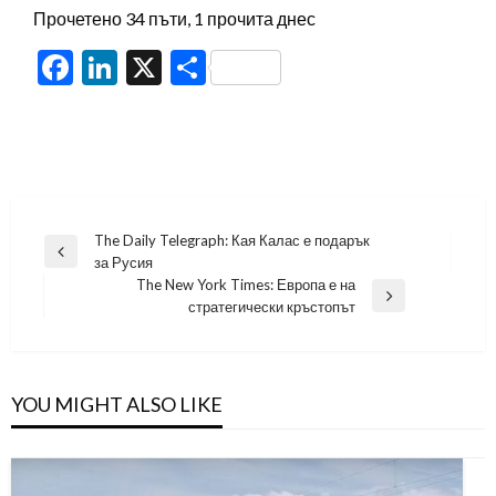
Прочетено 34 пъти, 1 прочита днес
Facebook
LinkedIn
X
Share
Навигация
The Daily Telegraph: Кая Калас е подарък
Previous
за Русия
Post
The New York Times: Европа е на
Next
стратегически кръстопът
Post
YOU MIGHT ALSO LIKE