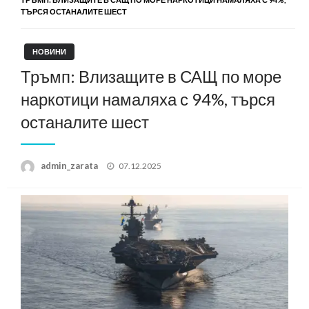
ТЪРСЯ ОСТАНАЛИТЕ ШЕСТ
НОВИНИ
Тръмп: Влизащите в САЩ по море
наркотици намаляха с 94%, търся
останалите шест
Posted
admin_zarata
07.12.2025
on