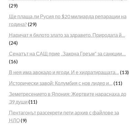
(29)
Ще плаща ли Русия по $20 милиарда репарации на
година?
(29)
Наричат я бялото злато за здравето. Природата й…
(24)
Сенатът на САЩ прие „Закона Греъм“ за санкции…
(16)
В нея има авокадо и ягоди. И е хидратиращата…
(13)
Исторически завой: Колумбия с нов лидер и…
(11)
Земетресението в Япония: Жертвите нараснаха до
39 души
(11)
Пентагонът разсекрети пети архив с файлове за
НЛО
(9)