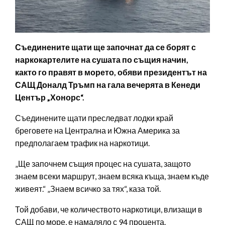
Съединените щати ще започнат да се борят с
наркокартелите на сушата по същия начин,
както го правят в морето, обяви президентът на
САЩ Доналд Тръмп на гала вечерята в Кенеди
Център „Хонорс“.
Съединените щати преследват лодки край
бреговете на Централна и Южна Америка за
предполагаем трафик на наркотици.
„Ще започнем същия процес на сушата, защото
знаем всеки маршрут, знаем всяка къща, знаем къде
живеят.“ „Знаем всичко за тях“, каза той.
Той добави, че количеството наркотици, влизащи в
САЩ по море, е намаляло с 94 процента.