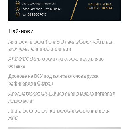
Най-нови
Киев под нощен обстрел: Трима убити край града,
четирима ранени в столицата
ХДС/ХСС: Мерц няма да подава предсрочно
оставка
Дронове на ВСУ подпалиха ключова руска
рафинерия в Сизран
След натиск от САЩ: Киев обеща мир за петрола в
Черно море
Пентагонът разсекрети пети архив с файлове за
НЛО