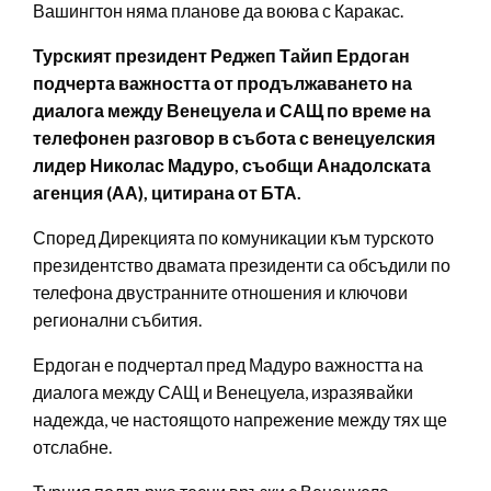
Вашингтон няма планове да воюва с Каракас.
Турският президент Реджеп Тайип Ердоган
подчерта важността от продължаването на
диалога между Венецуела и САЩ по време на
телефонен разговор в събота с венецуелския
лидер Николас Мадуро, съобщи Анадолската
агенция (АА), цитирана от БТА.
Според Дирекцията по комуникации към турското
президентство двамата президенти са обсъдили по
телефона двустранните отношения и ключови
регионални събития.
Ердоган е подчертал пред Мадуро важността на
диалога между САЩ и Венецуела, изразявайки
надежда, че настоящото напрежение между тях ще
отслабне.