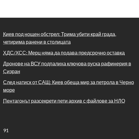
Киев под нощен обстрел: Трима убити край града,
четирима ранени в столицата
ХДС/ХСС: Мерц няма да подава предсрочно оставка
Дронове на ВСУ подпалиха ключова руска рафинерия в
Сизран
След натиск от САЩ: Киев обеща мир за петрола в Черно
море
Пентагонът разсекрети пети архив с файлове за НЛО
91