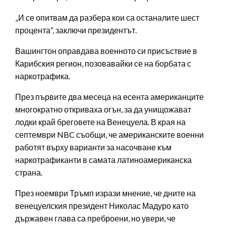
„И се опитвам да разбера кои са останалите шест
процента“, заключи президентът.
Вашингтон оправдава военното си присъствие в
Карибския регион, позовавайки се на борбата с
наркотрафика.
През първите два месеца на есента американците
многократно откриваха огън, за да унищожават
лодки край бреговете на Венецуела. В края на
септември NBC съобщи, че американските военни
работят върху варианти за насочване към
наркотрафиканти в самата латиноамериканска
страна.
През ноември Тръмп изрази мнение, че дните на
венецуелския президент Николас Мадуро като
държавен глава са преброени, но увери, че