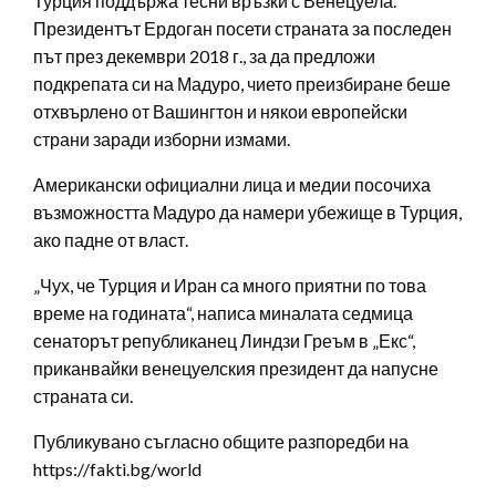
Турция поддържа тесни връзки с Венецуела.
Президентът Ердоган посети страната за последен
път през декември 2018 г., за да предложи
подкрепата си на Мадуро, чието преизбиране беше
отхвърлено от Вашингтон и някои европейски
страни заради изборни измами.
Американски официални лица и медии посочиха
възможността Мадуро да намери убежище в Турция,
ако падне от власт.
„Чух, че Турция и Иран са много приятни по това
време на годината“, написа миналата седмица
сенаторът републиканец Линдзи Греъм в „Екс“,
приканвайки венецуелския президент да напусне
страната си.
Публикувано съгласно общите разпоредби на
https://fakti.bg/world