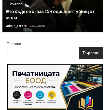
НОВИНИ
Ето къде се оказа 15-годишният убиец от
мола
admin_zarata
22.10.2025
Търсене
Търсене