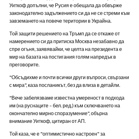
Уиткоф допълни, че Русия е обещала да обвърже
законодателно задължението си да не се стреми към
завземането на повече територии в Украйна.
Той защити решението на Тръмп да се откаже от
намерението си да притиска Москва незабавно да
спре огъня, заявявайки, че целта на президента е
мир на базата на постигания голям напредък в
преговорите.
"Обсъдихме и почти всички други въпроси, свързани
с мира", каза посланикът, без да влиза в детайли.
"Вече забелязваме известна умереност в подхода
им (на руснаците – бел. ред.) към сключването на
окончателно мирно споразумение", обърна
внимание Уиткоф, цитиран от АП.
Той каза, че е "оптимистично настроен" за