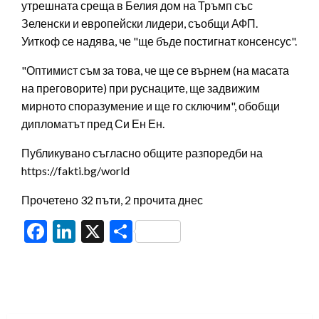
утрешната среща в Белия дом на Тръмп със
Зеленски и европейски лидери, съобщи АФП.
Уиткоф се надява, че "ще бъде постигнат консенсус".
"Оптимист съм за това, че ще се върнем (на масата
на преговорите) при руснаците, ще задвижим
мирното споразумение и ще го сключим", обобщи
дипломатът пред Си Ен Ен.
Публикувано съгласно общите разпоредби на
https://fakti.bg/world
Прочетено 32 пъти, 2 прочита днес
Facebook
LinkedIn
X
Share