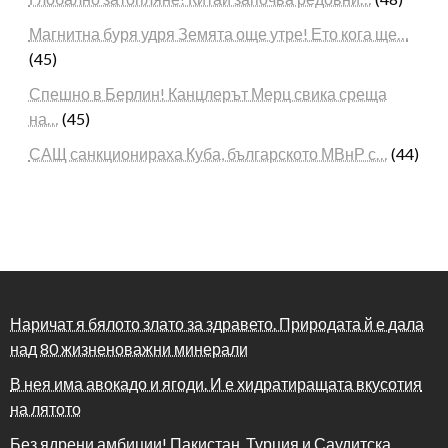
Магнитна буря удря Земята още утре! Ето кога ще…
(45)
Спешно в Берлин! Канцлерът Мерц свика среща
на…
(45)
САЩ санкционираха Куба, българското МВнР с…
(44)
Наричат я бялото злато за здравето. Природата й е дала
над 80 жизненоважни минерали
В нея има авокадо и ягоди. И е хидратиращата вкусотия
на лятото
Без ядрени амбиции! Пакистан, Турция и Саудитска