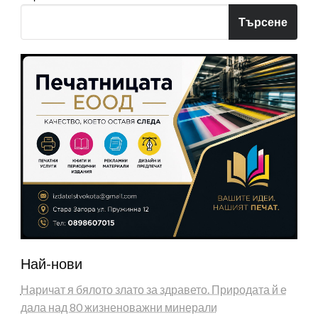
Търсене
Най-нови
Наричат я бялото злато за здравето. Природата й е
дала над 80 жизненоважни минерали