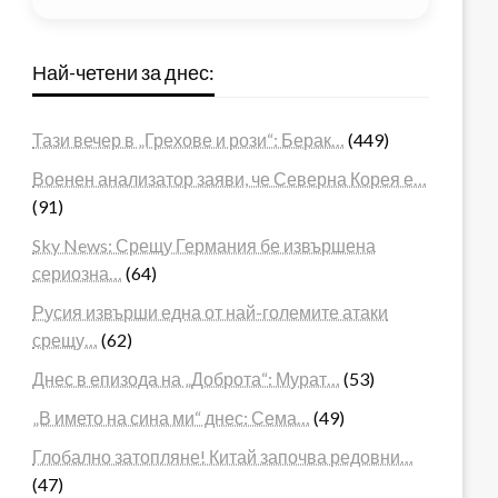
Най-четени за днес:
Тази вечер в „Грехове и рози“: Берак…
(449)
Военен анализатор заяви, че Северна Корея е…
(91)
Sky News: Срещу Германия бе извършена
сериозна…
(64)
Русия извърши една от най-големите атаки
срещу…
(62)
Днес в епизода на „Доброта“: Мурат…
(53)
„В името на сина ми“ днес: Сема…
(49)
Глобално затопляне! Китай започва редовни…
(47)