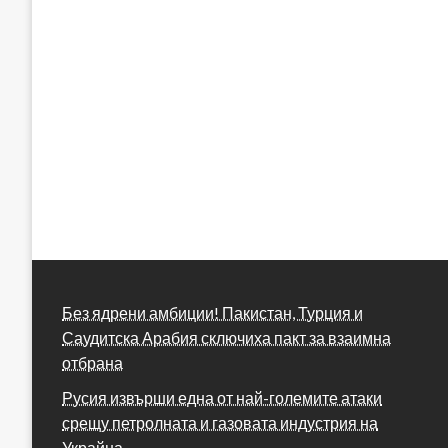
Без ядрени амбиции! Пакистан, Турция и
Саудитска Арабия сключиха пакт за взаимна
отбрана
Русия извърши една от най-големите атаки
срещу петролната и газовата индустрия на
Украйна