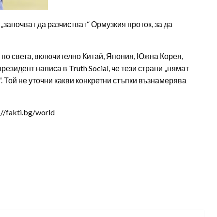
апочват да разчистват“ Ормузкия проток, за да
 по света, включително Китай, Япония, Южна Корея,
езидент написа в Truth Social, че тези страни „нямат
. Той не уточни какви конкретни стъпки възнамерява
/fakti.bg/world