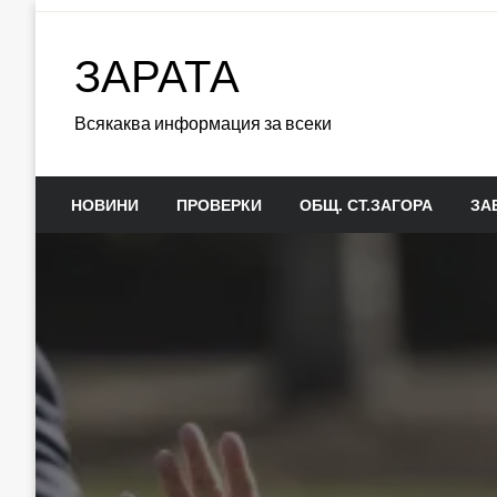
Skip
to
ЗАРАТА
content
Всякаква информация за всеки
НОВИНИ
ПРОВЕРКИ
ОБЩ. СТ.ЗАГОРА
ЗА