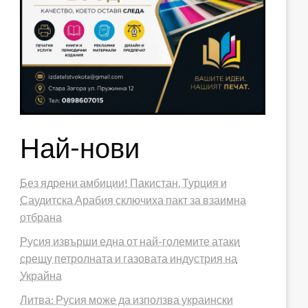
Най-нови
Без ядрени амбиции! Пакистан, Турция и
Саудитска Арабия сключиха пакт за взаимна
отбрана
Русия извърши една от най-големите атаки
срещу петролната и газовата индустрия на
Украйна
Литва: Русия може да използва украински