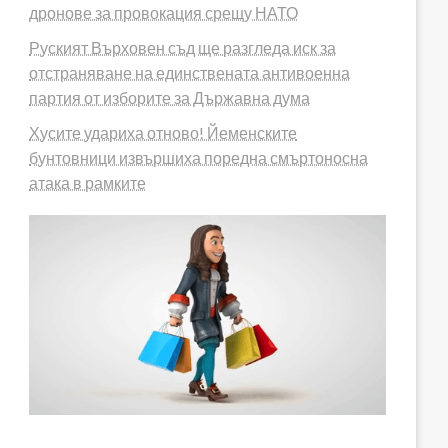
дронове за провокация срещу НАТО
Руският Върховен съд ще разгледа иск за
отстраняване на единствената антивоенна
партия от изборите за Държавна дума
Хусите удариха отново! Йеменските
бунтовници извършиха поредна смъртоносна
атака в рамките