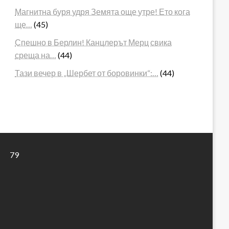
Магнитна буря удря Земята още утре! Ето кога
ще…
(45)
Спешно в Берлин! Канцлерът Мерц свика
среща на…
(44)
Тази вечер в „Шербет от боровинки“:…
(44)
79