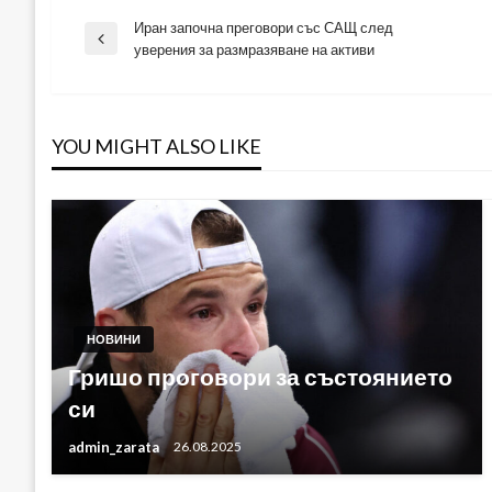
Иран започна преговори със САЩ след
Навигация
Previous
уверения за размразяване на активи
Post
YOU MIGHT ALSO LIKE
НОВИНИ
Гришо проговори за състоянието
си
admin_zarata
26.08.2025