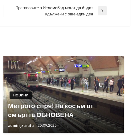
Преговорите в Исламабад могат да бъдат
Next
удължени с още един ден
Post
НОВИНИ
Метрото спря! На косъм от
смъртта ОБНОВЕНА
admin_zarata
25.09.2025