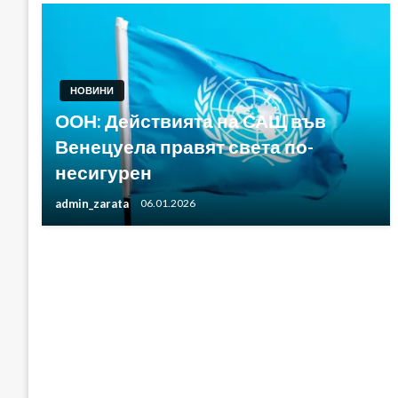
НОВИНИ
ООН: Действията на САЩ във
Венецуела правят света по-
несигурен
admin_zarata
06.01.2026