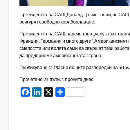
Президентът на САЩ Доналд Тръмп заяви, че САЩ „з
осигурят свободно корабоплаване.
Президентът на САЩ нарече това „услуга за страни
Франция, Германия и много други“. Американският пр
смелостта или волята сами да свършат тази работа“
да предприеме американската страна.
Публикувано съгласно общите разпоредби на https:/
Прочетено 21 пъти, 1 прочита днес
Facebook
LinkedIn
X
Share