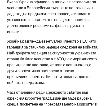
Вчера Украйна официално започна преговорите за
членство в Европейския съюз, като по този начин
даде ход на продължителен процес, изискващ от
украинското правителство осъществяването на
дългогодишни реформи на фона на руската
инвазия.
Украйна разглежда евентуално членство в ЕС като
гаранция за стабилно бъдеще след края на войната.
Най-добрата гаранция за сигурност за украинската
страна би било членство в НАТО, но американското
правителство настоява, че това е невъзможно, а
други са скептично настроени относно
присъединяването на Киев към алианса, докато
войната продължава.
Част от дневния ред на знаковото събитие във
френския курортен град Евиан ще бъде работна
среща, посветена на "прекратяването на кризите" и