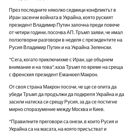
През последните няколко седмици конфликтът в
Иран засенчи войната в Украйна, която руският
президент Владимир Путин започна преди повече
от четири години, посочва АП. Тръмп заяви, че имал
ползотворни разговори в неделя с президентите на
Русия Владимир Путин и на Украйна Зеленски.
"Сега, когато приключихме с Иран, ще обърнем
внимание и на това", каза Тръмп по време на среща
с френския президент Еманюел Макрон.
От своя страна Макрон посочи, че ще се опита да
убеди Тръмп да продължи да подкрепя Украйна и да
засили натиска си срещу Русия, за да се постигне
мирно споразумение между Москва и Киев.
"Правилните преговори са онези, в които Русия и
Украйна са на масата, на която присъстват и