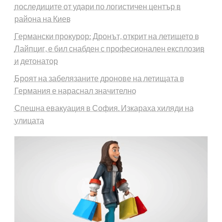
последиците от удари по логистичен център в
района на Киев
Германски прокурор: Дронът, открит на летището в
Лайпциг, е бил снабден с професионален експлозив
и детонатор
Броят на забелязаните дронове на летищата в
Германия е нараснал значително
Спешна евакуация в София. Изкараха хиляди на
улицата