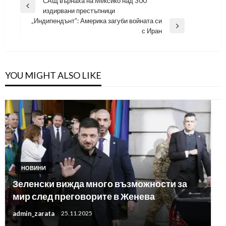
Навигация
САЩ върнаха на Мексико над 300
Previous
издирвани престъпници
Post
„Индипендънт”: Америка загуби войната си
Next
с Иран
Post
YOU MIGHT ALSO LIKE
НОВИНИ
Зеленски вижда много възможности за
мир след преговорите в Женева
admin_zarata
25.11.2025