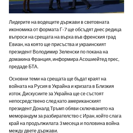
Лидерите на водещите държави в световната
икономика от формата Г-7 ще обсъдят днес редица
въпроси на срещата на върха във френския град
Евиан, на която ще присъства и украинският
президент Володимир Зеленски по покана на
домакина Франция, информира Асошиейтед прес,
предаде БТА.
Основни теми на срещата ще бъдат краят на
войната на Русия в Украйна и кризата в Близкия
изток. Дискусиите за Украйна ще се състоят
непосредствено след като американският
президент Доналд Тръмп обяви сключването на
меморандум за разбирателство с Иран, който слага
край на продължилата 3 месеца и половина война
между двете държави.