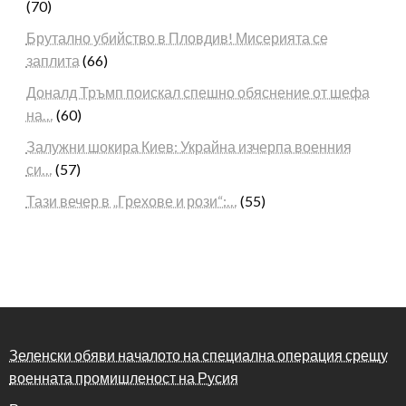
(70)
Брутално убийство в Пловдив! Мисерията се
заплита
(66)
Доналд Тръмп поискал спешно обяснение от шефа
на…
(60)
Залужни шокира Киев: Украйна изчерпа военния
си…
(57)
Тази вечер в „Грехове и рози“:…
(55)
Зеленски обяви началото на специална операция срещу
военната промишленост на Русия