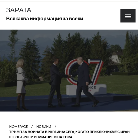
Skip
ЗАРАТА
to
Всякаква информация за всеки
content
HOMEPAGE
НОВИНИ
ТРЪМП ЗА ВОЙНАТА В УКРАЙНА: СЕГА, КОГАТО ПРИКЛЮЧИХМЕ С ИРАН,
ЩЕ ОБЪРНЕМ ВНИМАНИЕ И НА ТОВА