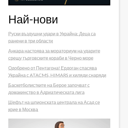
Най-нови
Руски въздушни удари в Украйна: Деца са
ранени в три области
Анкара настоява за мораториум на ударите
срещу търговските кораби в Черно море
Одобрено от Пентагона! Ердоган спасява
Украйна с ATACMS, HIMARS и хиляди снаряди
Баскетболистките на Берое започват с
домакинство в Адриатическата лига
Шефът на шпионската централа на Асад се
крие в Москва