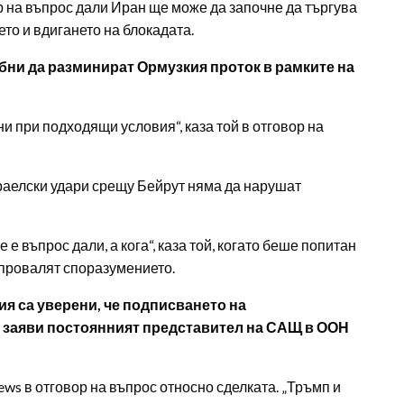
ор на въпрос дали Иран ще може да започне да търгува
то и вдигането на блокадата.
бни да разминират Ормузкия проток в рамките на
и при подходящи условия“, каза той в отговор на
раелски удари срещу Бейрут няма да нарушат
е въпрос дали, а кога“, каза той, когато беше попитан
 провалят споразумението.
я са уверени, че подписването на
, заяви постоянният представител на САЩ в ООН
ews в отговор на въпрос относно сделката. „Тръмп и