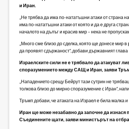
и Иран.
„Не трябва да има по-нататъшни атаки от страна на
има по-нататъшни атаки от която и да е друга стра
началото на дълъг и красив мир – нека не пропускаме
„Много сме близо до сделка, която ще донесе мир в
да проявят сдържаност“, добави държавният глава
Израелските сили не е трябвало да атакуват л
споразумението между САЩ и Иран, заяви Тръ
„Нападението срещу Бейрут тази сутрин не трябваше
толкова близо до мирно споразумение с Иран“, нап
Тръмп добави, че атаката на Израел е била малка и 
Иран ще може незабавно да започне да изнася 
Съединените щати, заяви министърът на отбра