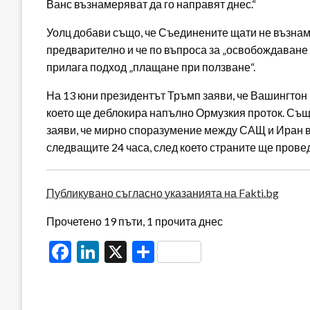
Ванс възнамеряват да го направят днес.“
Уолц добави също, че Съединените щати не възна
предварително и че по въпроса за „освобождаване 
прилага подход „плащане при ползване“.
На 13 юни президентът Тръмп заяви, че Вашингтон 
което ще деблокира напълно Ормузкия проток. С
заяви, че мирно споразумение между САЩ и Иран 
следващите 24 часа, след което страните ще прове
Публикувано съгласно указанията на Fakti.bg
Прочетено 19 пъти, 1 прочита днес
Facebook
LinkedIn
X
Share