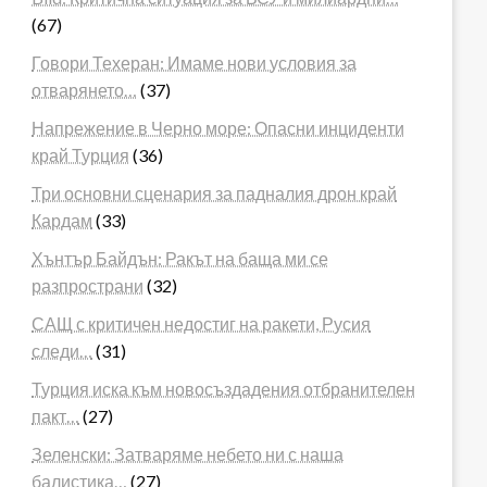
(67)
Говори Техеран: Имаме нови условия за
отварянето…
(37)
Напрежение в Черно море: Опасни инциденти
край Турция
(36)
Три основни сценария за падналия дрон край
Кардам
(33)
Хънтър Байдън: Ракът на баща ми се
разпространи
(32)
САЩ с критичен недостиг на ракети, Русия
следи…
(31)
Турция иска към новосъздадения отбранителен
пакт…
(27)
Зеленски: Затваряме небето ни с наша
балистика…
(27)