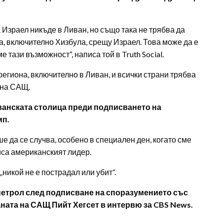
 Израел никъде в Ливан, но също така не трябва да
на, включително Хизбула, срещу Израел. Това може да е
 тази възможност“, написа той в Truth Social.
 региона, включително в Ливан, и всички страни трябва
 на САЩ.
иванската столица преди подписването на
мп.
 да се случва, особено в специален ден, когато сме
иса американският лидер.
„никой не е пострадал или убит“.
петрол след подписване на споразумението със
ната на САЩ Пийт Хегсет в интервю за CBS News.