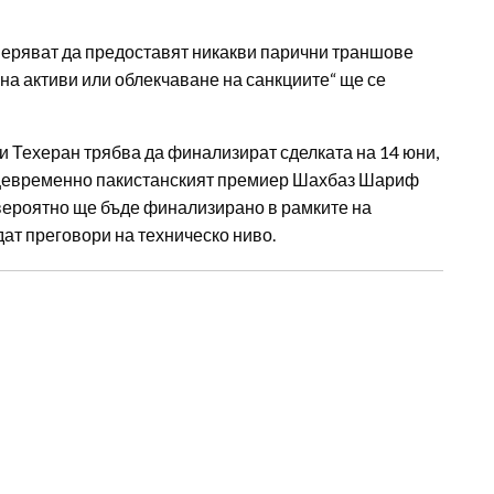
меряват да предоставят никакви парични траншове
на активи или облекчаване на санкциите“ ще се
и Техеран трябва да финализират сделката на 14 юни,
ъщевременно пакистанският премиер Шахбаз Шариф
вероятно ще бъде финализирано в рамките на
дат преговори на техническо ниво.