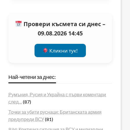
Провери късмета си днес –
09.08.2026 14:45
Кликни тук!
Най-четени за днес:
Румъния, Русия и Украйна с първи коментари
след…
(87)
Точки за убити руснаци: Британската армия
предупреди ВСУ
(81)
Bild: Критична ситуация за ВСУ и милиардни…