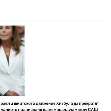
раел и шиитското движение Хизбула да прекратят
вентуалното подписване на меморандум между САЩ