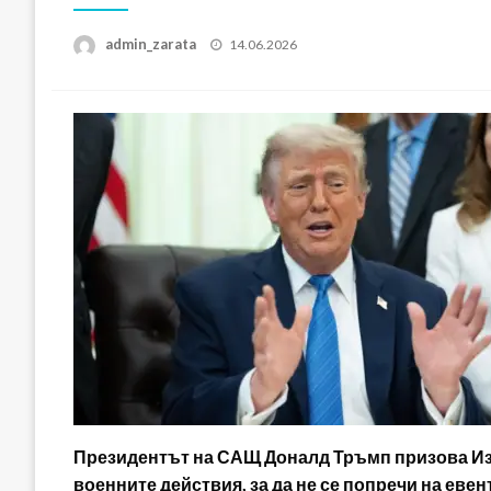
Posted
admin_zarata
14.06.2026
on
Президентът на САЩ Доналд Тръмп призова Из
военните действия, за да не се попречи на е