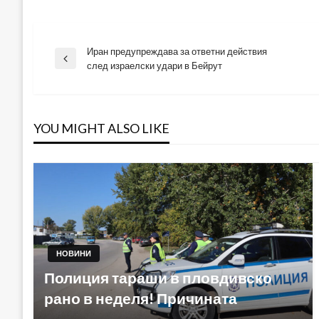
Иран предупреждава за ответни действия
Навигация
Previous
след израелски удари в Бейрут
Post
YOU MIGHT ALSO LIKE
НОВИНИ
Полиция тараши в пловдивско
рано в неделя! Причината