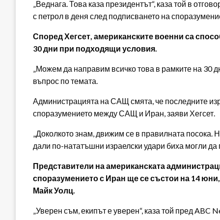
„Веднага. Това каза президентът“, каза той в отгов
с петрол в деня след подписването на споразумение
Според Хегсет, американските военни са спосо
30 дни при подходящи условия.
„Можем да направим всичко това в рамките на 30 дн
въпрос по темата.
Администрацията на САЩ смята, че последните из
споразумението между САЩ и Иран, заяви Хегсет.
„Доколкото знам, движим се в правилната посока. Не 
дали по-нататъшни израелски удари биха могли да
Представители на американската администраци
споразумението с Иран ще се състои на 14 юни
Майк Уолц.
„Уверен съм, екипът е уверен“, каза той пред ABC N