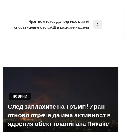
Иран не е готов да подпише мирно
Next
споразумение със САЩ в рамките на деня
Post
НОВИНИ
След заплахите на Тръмп! Иран
отново отрече да има активност в
ядрения обект планината Пикакс