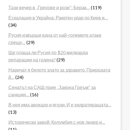
Тази вечер в „Грехове и рози“: Берак…
(119)
Ескалация в Украйна: Ракетен удар по Киев и…
(34)
Русия извърши една от най-големите атаки
срещу…
(29)
Ще плаща ли Русия по $20 милиарда
репарации на година?
(29)
Наричат я бялото злато за здравето. Природата
й…
(24)
Сенатът на САЩ прие „Закона Греъм“ за
санкции…
(16)
В нея има авокадо и ягоди. И е хидратиращата…
(13)
Исторически завой: Колумбия с нов лидер и…
(11)