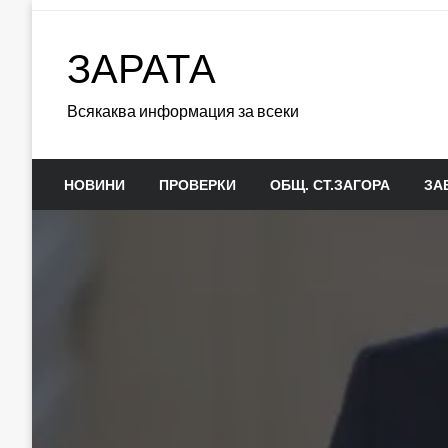
Skip
to
ЗАРАТА
content
Всякаква информация за всеки
НОВИНИ
ПРОВЕРКИ
ОБЩ. СТ.ЗАГОРА
ЗА