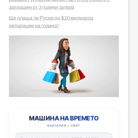
заплашен от 3 години затвор
Ще плаща ли Русия по $20 милиарда
репарации на година?
МАШИНА НА ВРЕМЕТО
БЪЛГАРИЯ + СВЯТ