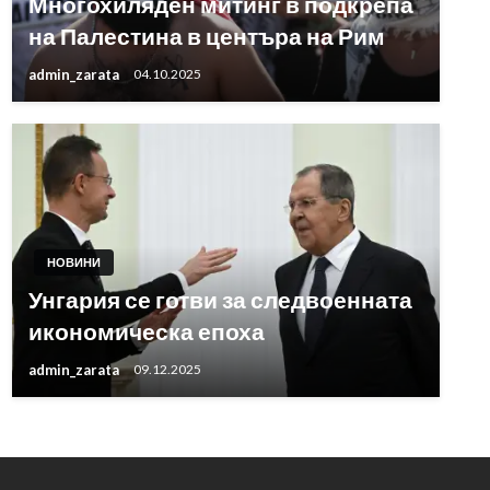
Многохиляден митинг в подкрепа
на Палестина в центъра на Рим
admin_zarata
04.10.2025
НОВИНИ
Унгария се готви за следвоенната
икономическа епоха
admin_zarata
09.12.2025