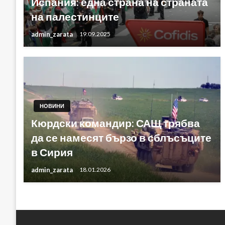
Испания: една страна на страната
на палестинците
admin_zarata
19.09.2025
НОВИНИ
Кюрдски командир: САЩ трябва
да се намесят бързо в сблъсъците
в Сирия
admin_zarata
18.01.2026