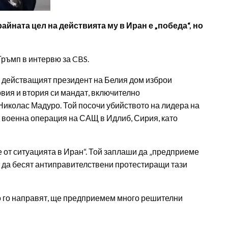
йната цел на действията му в Иран е „победа“, но
Тръмп в интервю за CBS.
“, действащият президент на Белия дом изброи
рвия и втория си мандат, включително
иколас Мадуро. Той посочи убийството на лидера на
а военна операция на САЩ в Идлиб, Сирия, като
 от ситуацията в Иран“. Той заплаши да „предприеме
ат да бесят антиправителствени протестиращи тази
о го направят, ще предприемем много решителни