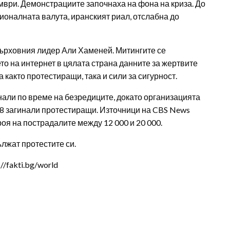
мври. Демонстрациите започнаха на фона на криза. До
ионалната валута, иранският риал, отслабна до
ърховния лидер Али Хаменей. Митингите се
то на интернет в цялата страна данните за жертвите
а както протестиращи, така и сили за сигурност.
нали по време на безредиците, докато организацията
48 загинали протестиращи. Източници на CBS News
оя на пострадалите между 12 000 и 20 000.
лжат протестите си.
/fakti.bg/world