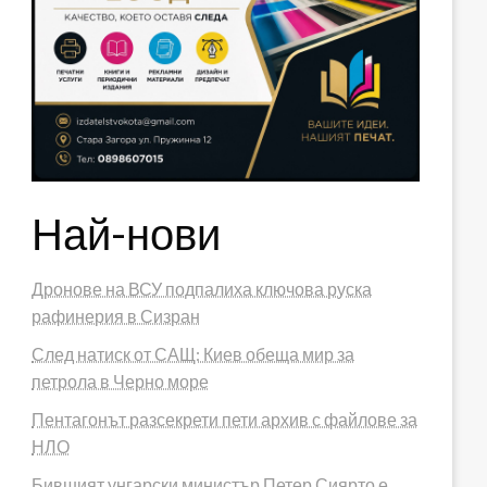
Най-нови
Дронове на ВСУ подпалиха ключова руска
рафинерия в Сизран
След натиск от САЩ: Киев обеща мир за
петрола в Черно море
Пентагонът разсекрети пети архив с файлове за
НЛО
Бившият унгарски министър Петер Сиярто е