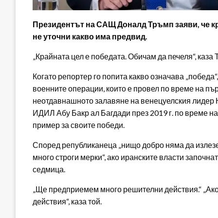
Президентът на САЩ Доналд Тръмп заяви, че кра
не уточни какво има предвид.
„Крайната цел е победата. Обичам да печеля“, каза 
Когато репортер го попита какво означава „победа
военните операции, които е провел по време на пъ
неотдавнашното залавяне на венецуелския лидер Н
ИДИЛ Абу Бакр ал Багдади през 2019 г. по време н
пример за своите победи.
Според републиканеца „нищо добро няма да излезе
много строги мерки“, ако иранските власти започн
седмица.
„Ще предприемем много решителни действия.“ „Ак
действия“, каза той.