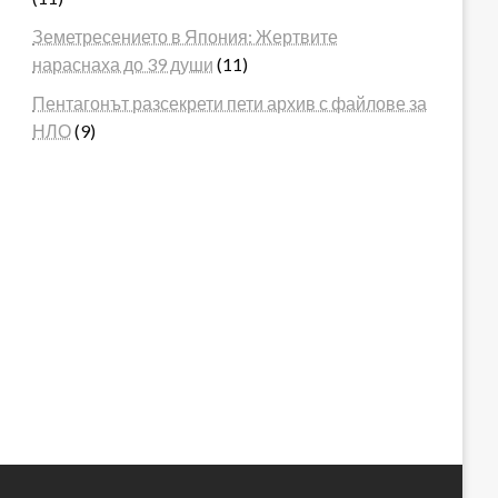
Земетресението в Япония: Жертвите
нараснаха до 39 души
(11)
Пентагонът разсекрети пети архив с файлове за
НЛО
(9)