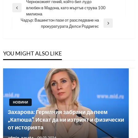
Навигация
Чернокожият гений, който бил лудо
влюбен в Мадона, като мъртъв струва 100
Previous
милиона
Post
Чадър: Вашингтон пази от разследване на
Next
прокуратурата Делси Родригес
Post
YOU MIGHT ALSO LIKE
НОВИНИ
Захарова: Германия забрани да пеем
„Катюша“. Искат да ни изтрият и физически
от историята
admin_zarata
09.05.2026