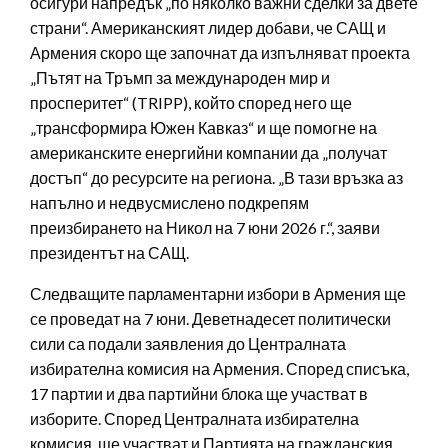
осигури напредък „по няколко важни сделки за двете
страни“. Американският лидер добави, че САЩ и
Армения скоро ще започнат да изпълняват проекта
„Пътят на Тръмп за международен мир и
просперитет“ (TRIPP), който според него ще
„трансформира Южен Кавказ“ и ще помогне на
американските енергийни компании да „получат
достъп“ до ресурсите на региона. „В тази връзка аз
напълно и недвусмислено подкрепям
преизбирането на Никол на 7 юни 2026 г.“, заяви
президентът на САЩ.
Следващите парламентарни избори в Армения ще
се проведат на 7 юни. Деветнадесет политически
сили са подали заявления до Централната
избирателна комисия на Армения. Според списъка,
17 партии и два партийни блока ще участват в
изборите. Според Централната избирателна
комисия, ще участват и Партията на гражданския