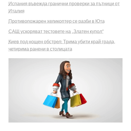
Испания въвежда гранични проверки за пътници от
Италия
Противопожарен хеликоптер се разби в Юта
САЩ ускоряват тестовете на „Златен купол“
Киев под нощен обстрел: Трима убити край града,
четирима ранени в столицата