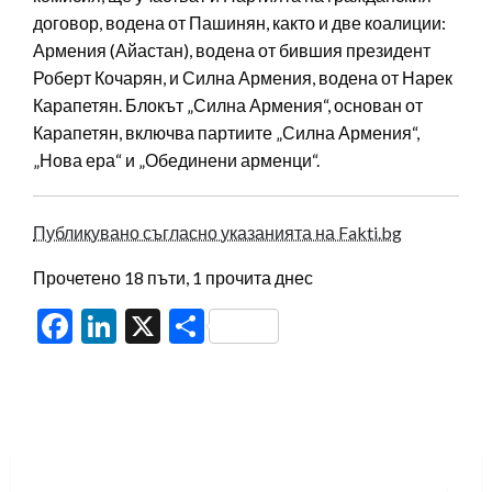
договор, водена от Пашинян, както и две коалиции:
Армения (Айастан), водена от бившия президент
Роберт Кочарян, и Силна Армения, водена от Нарек
Карапетян. Блокът „Силна Армения“, основан от
Карапетян, включва партиите „Силна Армения“,
„Нова ера“ и „Обединени арменци“.
Публикувано съгласно указанията на Fakti.bg
Прочетено 18 пъти, 1 прочита днес
Facebook
LinkedIn
X
Share