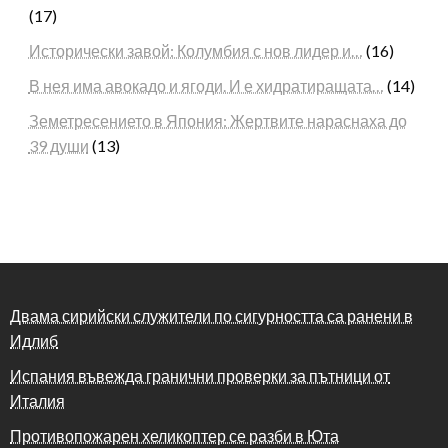
(17)
Исторически завой: Колумбия с нов лидер и…
(16)
В нея има авокадо и ягоди. И е хидратиращата…
(14)
Земетресението в Япония: Жертвите нараснаха до
39 души
(13)
Двама сирийски служители по сигурността са ранени в
Идлиб
Испания въвежда гранични проверки за пътници от
Италия
Противопожарен хеликоптер се разби в Юта