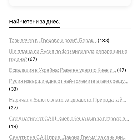
Най-четени за днес:
Тази вечер в „Грехове и рози“: Берак…
(183)
Ще плаща ли Русия по $20 милиарда репарации на
година?
(67)
Ескалация в Украйна: Ракетен удар по Киев и…
(47)
Русия извърши една от най-големите атаки срещу…
(38)
Наричат я бялото злато за здравето. Природата й…
(27)
След натиск от САЩ: Киев обеща мир за петрола в…
(18)
Сенатът на САЩ прие „Закона Греъм“ за санкции…