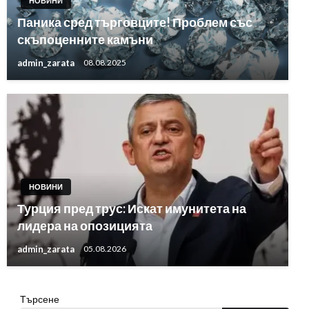
НОВИНИ
Паника сред търговците! Проблем със
скъпоценните камъни
admin_zarata
08.08.2025
НОВИНИ
Турция пред трус: Искат имунитета на
лидера на опозицията
admin_zarata
05.08.2026
Търсене