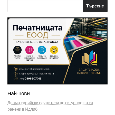
Търсене
Най-нови
Двама сирийски служители по сигурността са
ранени в Идлиб