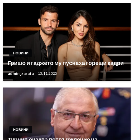
НОВИНИ
Гришо и гаджето му пуснаха горещи кадри
admin_zarata
13.11.2025
НОВИНИ
Турция очаква потвърждение на