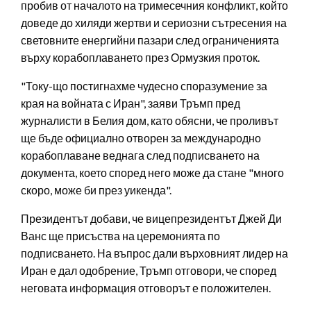
пробив от началото на тримесечния конфликт, който
доведе до хиляди жертви и сериозни сътресения на
световните енергийни пазари след ограниченията
върху корабоплаването през Ормузкия проток.
"Току-що постигнахме чудесно споразумение за
края на войната с Иран", заяви Тръмп пред
журналисти в Белия дом, като обясни, че проливът
ще бъде официално отворен за международно
корабоплаване веднага след подписването на
документа, което според него може да стане "много
скоро, може би през уикенда".
Президентът добави, че вицепрезидентът Джей Ди
Ванс ще присъства на церемонията по
подписването. На въпрос дали върховният лидер на
Иран е дал одобрение, Тръмп отговори, че според
неговата информация отговорът е положителен.