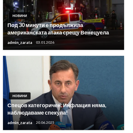
НОВИНИ
Под 30 минути е продължила
американската атака срещу Венецуела
admin_zarata
03.01.2026
НОВИНИ
Спецов категоричен: Инфлация няма,
наблюдаваме спекула!
admin_zarata
20.06.2025