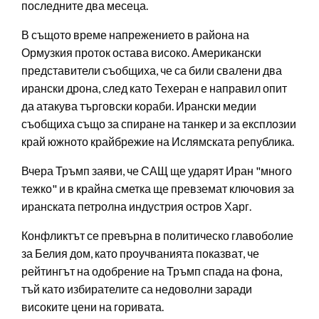
последните два месеца.
В същото време напрежението в района на
Ормузкия проток остава високо. Американски
представители съобщиха, че са били свалени два
ирански дрона, след като Техеран е направил опит
да атакува търговски кораби. Ирански медии
съобщиха също за спиране на танкер и за експлозии
край южното крайбрежие на Ислямската република.
Вчера Тръмп заяви, че САЩ ще ударят Иран "много
тежко" и в крайна сметка ще превземат ключовия за
иранската петролна индустрия остров Харг.
Конфликтът се превърна в политическо главоболие
за Белия дом, като проучванията показват, че
рейтингът на одобрение на Тръмп спада на фона,
тъй като избирателите са недоволни заради
високите цени на горивата.