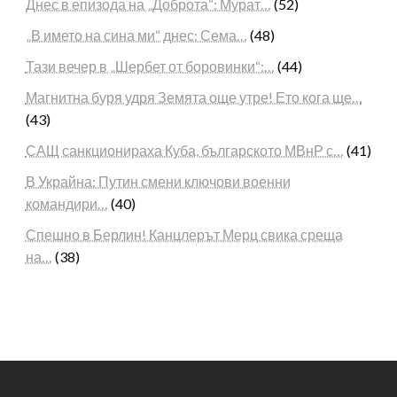
Днес в епизода на „Доброта“: Мурат…
(52)
„В името на сина ми“ днес: Сема…
(48)
Тази вечер в „Шербет от боровинки“:…
(44)
Магнитна буря удря Земята още утре! Ето кога ще…
(43)
САЩ санкционираха Куба, българското МВнР с…
(41)
В Украйна: Путин смени ключови военни
командири…
(40)
Спешно в Берлин! Канцлерът Мерц свика среща
на…
(38)