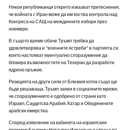
Някои републиканци открито изказват притеснения,
че войната с Иран може да им коства контрола над
Конгреса на САЩ на междинните избори през
ноември.
В същото време обаче Тръмп трябва да
удовлетворява и "военните ястреби" в партията си,
които настояват евентуално споразумение да
блокира възможностите на Техеран да разработи
ядрено оръжие.
Реакцията на други сили от Близкия изток също ще
бъде решаваща. Тръмп заяви в социалните мрежи,
че споразумението е одобрено от страни като
Израел, Саудитска Арабия, Катар и Обединените
арабски емирства.
Според изявление на кабинета на израелския
премиер Бенямин Нетаняху Израел не е страна по