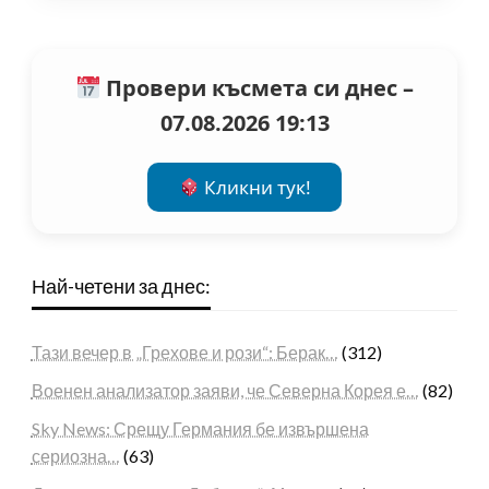
Провери късмета си днес –
07.08.2026 19:13
Кликни тук!
Най-четени за днес:
Тази вечер в „Грехове и рози“: Берак…
(312)
Военен анализатор заяви, че Северна Корея е…
(82)
Sky News: Срещу Германия бе извършена
сериозна…
(63)