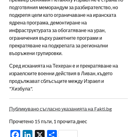
подготвяния меморандум за разбирателство, но
подкрепя цели като ограничаване на иранската
ядрена програма, демонтиране на
инфраструктурата за обогатяване на уран,
ограничения върху ракетните програми и
прекратяване на подкрепата за регионални
въоръжени групировки.
Сред исканията на Техеран е и прекратяване на
израелските военни действия в Ливан, където
продължават сблъсъците между Израел и
"Хизбула".
Публикувано съгласно указанията на Fakti.bg
Прочетено 15 пъти, 1 прочита днес
Facebook
LinkedIn
X
Share