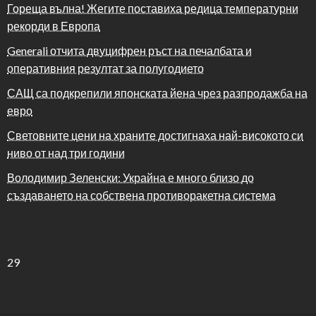
Гореща вълна! Жегите поставиха редица температурни
рекорди в Европа
Generali отчита двуцифрен ръст на печалбата и
оперативния резултат за полугодието
САЩ са подкрепили японската йена чрез разпродажба на
евро
Световните цени на храните достигнаха най-високото си
ниво от над три години
Володимир Зеленски: Украйна е много близо до
създаването на собствена противоракетна система
29