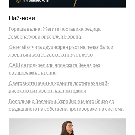
Най-нови
Гореща вълна! Жегите поставиха редица
температурни рекорди в Европа
Generali отчита двуцифрен ръст на печалбата и
оперативния резултат за полугодието
САЩ са подкрепили японската йена чрез
разпродажба на евро
Световните цени на храните достигнаха най-
високото си ниво от над три години
Володимир Зеленски: Украйна е много близо до
създаването на собствена противоракетна система