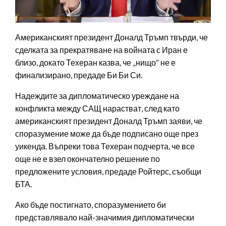
Американският президент Доналд Тръмп твърди, че
сделката за прекратяване на войната с Иран е
близо, докато Техеран казва, че „нищо“ не е
финализирано, предаде Би Би Си.
Надеждите за дипломатическо уреждане на
конфликта между САЩ нарастват, след като
американският президент Доналд Тръмп заяви, че
споразумение може да бъде подписано още през
уикенда. Въпреки това Техеран подчерта, че все
още не е взел окончателно решение по
предложените условия, предаде Ройтерс, съобщи
БТА.
Ако бъде постигнато, споразумението би
представлявало най-значимия дипломатически