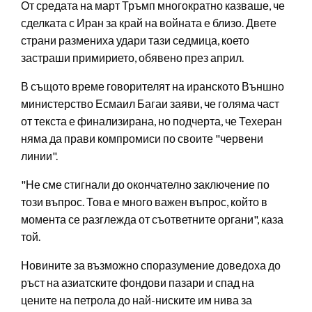
От средата на март Тръмп многократно казваше, че
сделката с Иран за край на войната е близо. Двете
страни размениха удари тази седмица, което
застраши примирието, обявено през април.
В същото време говорителят на иранското Външно
министерство Есмаил Багаи заяви, че голяма част
от текста е финализирана, но подчерта, че Техеран
няма да прави компромиси по своите "червени
линии".
"Не сме стигнали до окончателно заключение по
този въпрос. Това е много важен въпрос, който в
момента се разглежда от съответните органи", каза
той.
Новините за възможно споразумение доведоха до
ръст на азиатските фондови пазари и спад на
цените на петрола до най-ниските им нива за