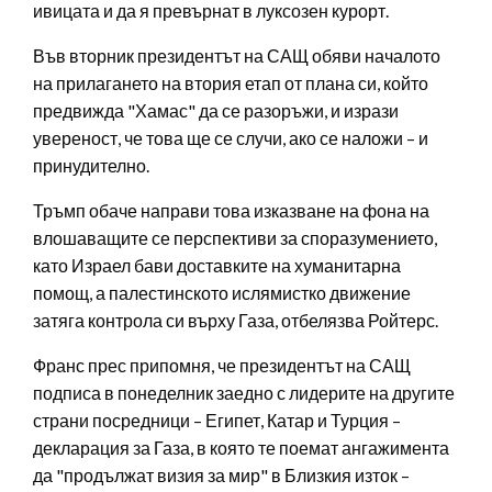
ивицата и да я превърнат в луксозен курорт.
Във вторник президентът на САЩ обяви началото
на прилагането на втория етап от плана си, който
предвижда "Хамас" да се разоръжи, и изрази
увереност, че това ще се случи, ако се наложи – и
принудително.
Тръмп обаче направи това изказване на фона на
влошаващите се перспективи за споразумението,
като Израел бави доставките на хуманитарна
помощ, а палестинското ислямистко движение
затяга контрола си върху Газа, отбелязва Ройтерс.
Франс прес припомня, че президентът на САЩ
подписа в понеделник заедно с лидерите на другите
страни посредници – Египет, Катар и Турция –
декларация за Газа, в която те поемат ангажимента
да "продължат визия за мир" в Близкия изток –