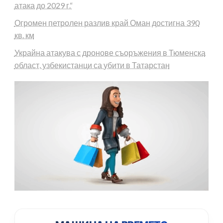
атака до 2029 г.“
Огромен петролен разлив край Оман достигна 390
кв. км
Украйна атакува с дронове съоръжения в Тюменска
област, узбекистанци са убити в Татарстан