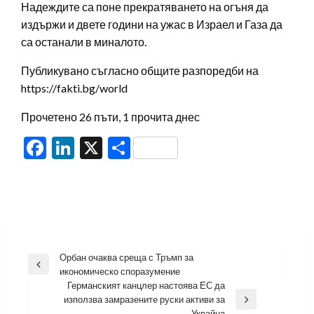
Надеждите са поне прекратяването на огъня да
издържи и двете години на ужас в Израел и Газа да
са останали в миналото.
Публикувано съгласно общите разпоредби на
https://fakti.bg/world
Прочетено 26 пъти, 1 прочита днес
Facebook
LinkedIn
X
Share
Навигация
Орбан очаква среща с Тръмп за
Previous
икономическо споразумение
Post
Германският канцлер настоява ЕС да
използва замразените руски активи за
Next
Украйна