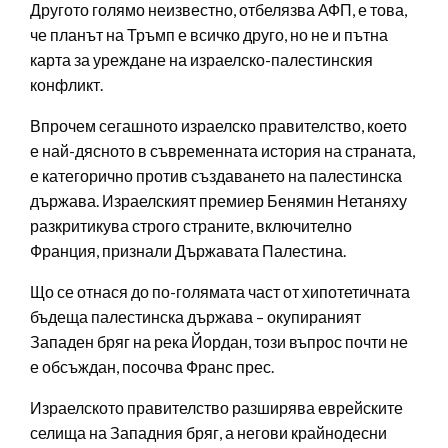
Другото голямо неизвестно, отбелязва АФП, е това,
че планът на Тръмп е всичко друго, но не и пътна
карта за уреждане на израелско-палестинския
конфликт.
Впрочем сегашното израелско правителство, което
е най-дясното в съвременната история на страната,
е категорично против създаването на палестинска
държава. Израелският премиер Бенямин Нетаняху
разкритикува строго страните, включително
Франция, признали Държавата Палестина.
Що се отнася до по-голямата част от хипотетичната
бъдеща палестинска държава – окупираният
Западен бряг на река Йордан, този въпрос почти не
е обсъждан, посочва Франс прес.
Израелското правителство разширява еврейските
селища на Западния бряг, а негови крайнодесни