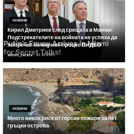
НОВИНИ
Кирил Дмитриев след срещата в Маями:
Подстрекателите на войната не успяха да
попречат на мирния процес ВИДЕО
admin_zarata
22.12.2025
НОВИНИ
Много висок риск от горски пожари за пет
гръцки острова