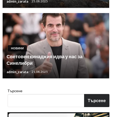
admin_zarata
25.08.2025
НОВИНИ
Световен кинаджия идва у нас за
Синелибри
admin_zarata
21.08.2025
Търсене
Търсене