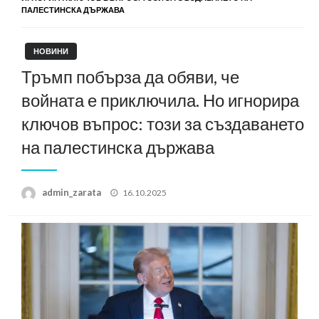
ПАЛЕСТИНСКА ДЪРЖАВА
НОВИНИ
Тръмп побърза да обяви, че
войната е приключила. Но игнорира
ключов въпрос: този за създаването
на палестинска държава
Posted
admin_zarata
16.10.2025
on