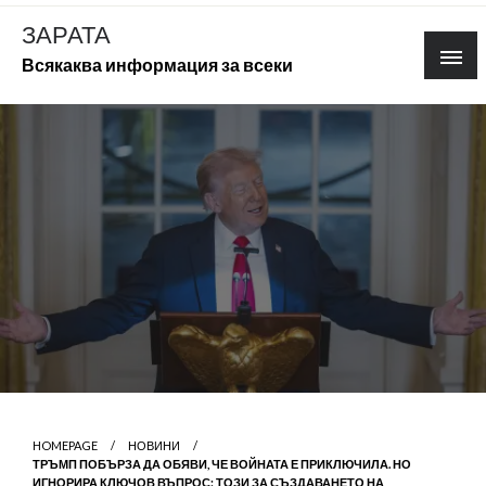
Skip
ЗАРАТА
to
Всякаква информация за всеки
content
HOMEPAGE
НОВИНИ
ТРЪМП ПОБЪРЗА ДА ОБЯВИ, ЧЕ ВОЙНАТА Е ПРИКЛЮЧИЛА. НО
ИГНОРИРА КЛЮЧОВ ВЪПРОС: ТОЗИ ЗА СЪЗДАВАНЕТО НА