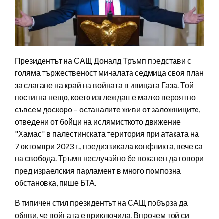
Президентът на САЩ Доналд Тръмп представи с
голяма тържественост миналата седмица своя план
за слагане на край на войната в ивицата Газа. Той
постигна нещо, което изглеждаше малко вероятно
съвсем доскоро – останалите живи от заложниците,
отведени от бойци на ислямисткото движение
"Хамас" в палестинската територия при атаката на
7 октомври 2023 г., предизвикала конфликта, вече са
на свобода. Тръмп неслучайно бе поканен да говори
пред израелския парламент в много помпозна
обстановка, пише БТА.
В типичен стил президентът на САЩ побърза да
обяви, че войната е приключила. Впрочем той си