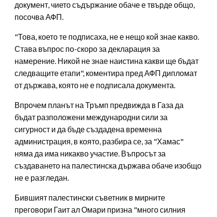
документ, чието съдържание обаче е твърде общо,
посочва АФП.
"Това, което те подписаха, не е нещо кой знае какво.
Става въпрос по-скоро за декларация за
намерение. Никой не знае наистина какви ще бъдат
следващите етапи", коментира пред АФП дипломат
от държава, която не е подписала документа.
Впрочем планът на Тръмп предвижда в Газа да
бъдат разположени международни сили за
сигурност и да бъде създадена временна
администрация, в която, разбира се, за "Хамас"
няма да има никакво участие. Въпросът за
създаването на палестинска държава обаче изобщо
не е разгледан.
Бившият палестински съветник в мирните
преговори Гаит ал Омари призна "много силния