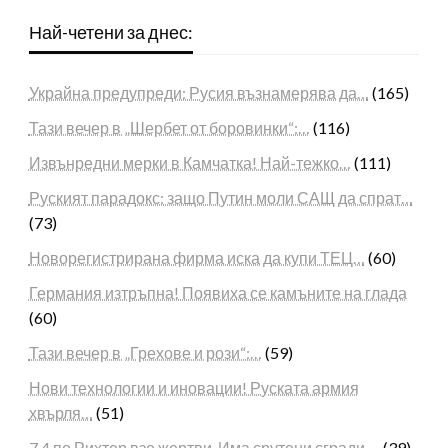
Най-четени за днес:
Украйна предупреди: Русия възнамерява да…
(165)
Тази вечер в „Шербет от боровинки“:…
(116)
Извънредни мерки в Камчатка! Най-тежко…
(111)
Руският парадокс: защо Путин моли САЩ да спрат…
(73)
Новорегистрирана фирма иска да купи ТЕЦ…
(60)
Германия изтръпна! Появиха се камъните на глада
(60)
Тази вечер в „Грехове и рози“:…
(59)
Нови технологии и иновации! Руската армия
хвърля…
(51)
7,4 по Рихтер взе жертви. Има срутени сгради,…
(39)