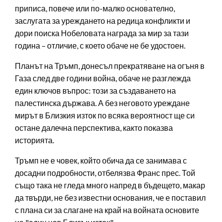
приписа, повече или по-малко основателно,
заслугата за уреждането на редица конфликти и
дори поиска Нобеловата награда за мир за тази
година – отличие, с което обаче не бе удостоен.
Планът на Тръмп, донесъл прекратяване на огъня в
Газа след две години война, обаче не разглежда
един ключов въпрос: този за създаването на
палестинска държава. А без неговото уреждане
мирът в Близкия изток по всяка вероятност ще си
остане далечна перспектива, както показва
историята.
Тръмп не е човек, който обича да се занимава с
досадни подробности, отбелязва Франс прес. Той
също така не гледа много напред в бъдещето, макар
да твърди, не без известни основания, че е поставил
с плана си за слагане на край на войната основите