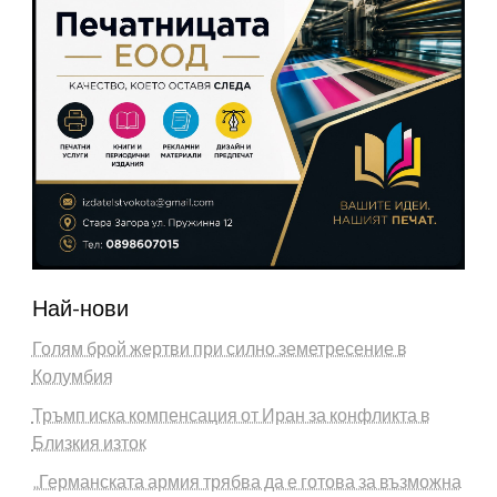
Най-нови
Голям брой жертви при силно земетресение в
Колумбия
Тръмп иска компенсация от Иран за конфликта в
Близкия изток
„Германската армия трябва да е готова за възможна