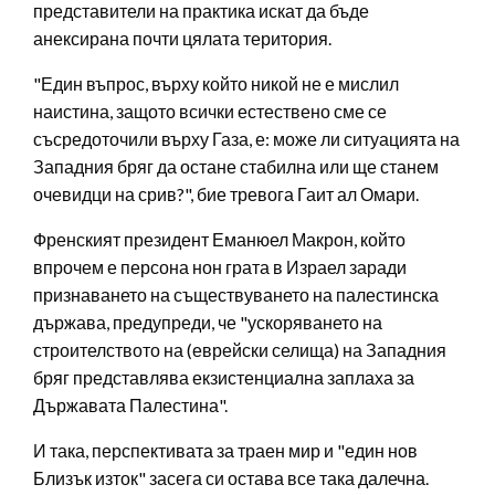
представители на практика искат да бъде
анексирана почти цялата територия.
"Един въпрос, върху който никой не е мислил
наистина, защото всички естествено сме се
съсредоточили върху Газа, е: може ли ситуацията на
Западния бряг да остане стабилна или ще станем
очевидци на срив?", бие тревога Гаит ал Омари.
Френският президент Еманюел Макрон, който
впрочем е персона нон грата в Израел заради
признаването на съществуването на палестинска
държава, предупреди, че "ускоряването на
строителството на (еврейски селища) на Западния
бряг представлява екзистенциална заплаха за
Държавата Палестина".
И така, перспективата за траен мир и "един нов
Близък изток" засега си остава все така далечна.