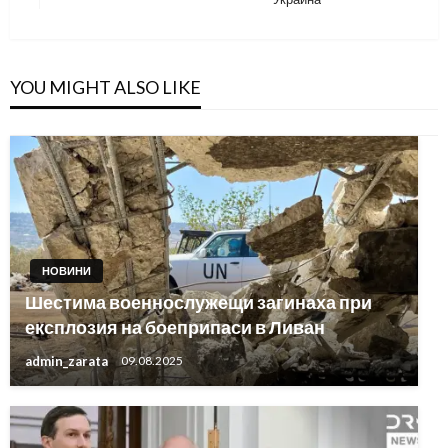
Post
YOU MIGHT ALSO LIKE
НОВИНИ
Шестима военнослужещи загинаха при
експлозия на боеприпаси в Ливан
admin_zarata
09.08.2025