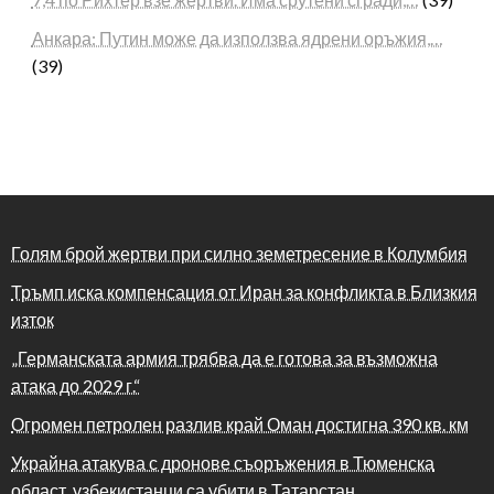
Анкара: Путин може да използва ядрени оръжия,…
(39)
Голям брой жертви при силно земетресение в Колумбия
Тръмп иска компенсация от Иран за конфликта в Близкия
изток
„Германската армия трябва да е готова за възможна
атака до 2029 г.“
Огромен петролен разлив край Оман достигна 390 кв. км
Украйна атакува с дронове съоръжения в Тюменска
област, узбекистанци са убити в Татарстан