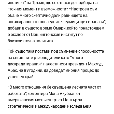
инстинкт" на Тръмп, що се отнася до подбора на
"точния момент и възможности". "Настроен съм
обаче много скептично дали равнището на
ангажираност от последните седмици ще се запази",
добави в същото време Омари, който понастоящем
е експерт от Вашингтонския институт по
близкоизточна политика.
Той също така постави под съмнение способността
на сегашните ръководители като "много
дискредитирания" палестински президент Махмуд
Абас, на 89 години, да доведат мирния процес до
успешен край.
"В много отношения бе свършена лесната част от
работата", коментира Мона Якубиан от
американския мозъчен тръст Център за
стратегически и международни изследвания.