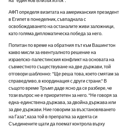
на "един нов Близък изток".
АФП определя визитата на американския президент
в Египет в понеделник, съвпаднала с
освобождаването на останалите живи заложници,
като голяма дипломатическа победа за него.
Попитан по време на обратния път към Вашингтон
какво мисли за евентуалното решение на
израелско-палестинския конфликт на основата на
съвместното съществуване на две държави, той
отговори шаблонно: "Ще реша това, което смятам за
справедливо, в координация с други страни." В
същото време Тръмп даде ясно да се разбере, че
този въпрос не е приоритетен за него. "Не говоря за
една-единствена държава, за двойна държава или
за две държави. Ние говорим за възстановяването
на Газа", каза той в препратка за идеята си
Съединените щати да поемат контрола върху