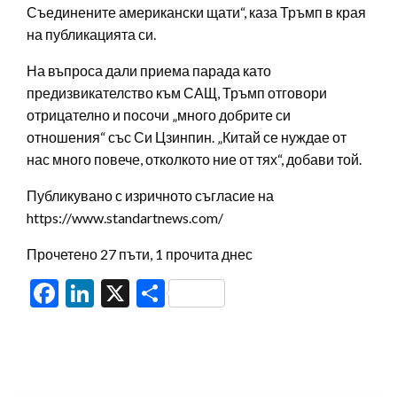
Съединените американски щати“, каза Тръмп в края
на публикацията си.
На въпроса дали приема парада като
предизвикателство към САЩ, Тръмп отговори
отрицателно и посочи „много добрите си
отношения“ със Си Цзинпин. „Китай се нуждае от
нас много повече, отколкото ние от тях“, добави той.
Публикувано с изричното съгласие на
https://www.standartnews.com/
Прочетено 27 пъти, 1 прочита днес
Facebook
LinkedIn
X
Share