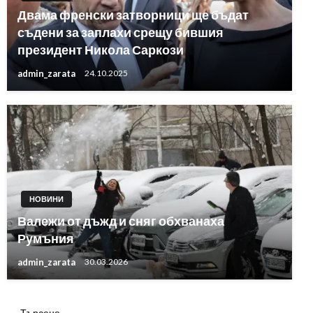
Двама френски затворници ще бъдат
съдени за заплахи срещу бившия
президент Никола Саркози
admin_zarata
24.10.2025
НОВИНИ
Валежи от дъжд и сняг обхванаха
Румъния
admin_zarata
30.03.2026
Търсене