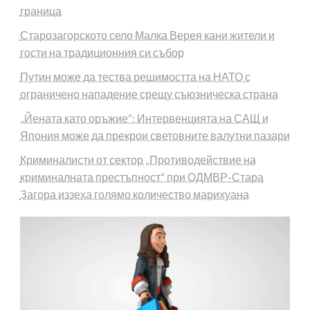
граница
Старозагорското село Малка Верея кани жители и
гости на традиционния си събор
Путин може да тества решимостта на НАТО с
ограничено нападение срещу съюзническа страна
„Йената като оръжие“: Интервенцията на САЩ и
Япония може да прекрои световните валутни пазари
Криминалисти от сектор „Противодействие на
криминалната престъпност“ при ОДМВР-Стара
Загора иззеха голямо количество марихуана