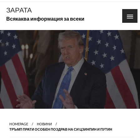
Skip
ЗАРАТА
to
Всякаква информация за всеки
content
HOMEPAGE
НОВИНИ
ТРЪМП ПРАТИ ОСОБЕН ПОЗДРАВ НА СИ ЦЗИНПИН И ПУТИН