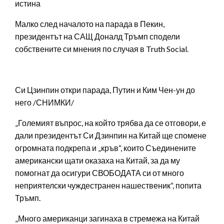
истина
Малко след началото на парада в Пекин,
президентът на САЩ Доналд Тръмп сподели
собствените си мнения по случая в Truth Social.
Си Цзинпин откри парада, Путин и Ким Чен-ун до
него /СНИМКИ/
„Големият въпрос, на който трябва да се отговори, е
дали президентът Си Дзинпин на Китай ще спомене
огромната подкрепа и „кръв“, които Съединените
американски щати оказаха на Китай, за да му
помогнат да осигури СВОБОДАТА си от много
неприятелски чуждестранен нашественик“, попита
Тръмп.
„Много американци загинаха в стремежа на Китай