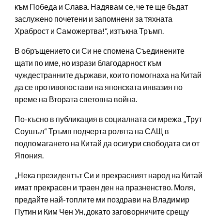
към Победа и Слава. Надявам се, че те ще бъдат
заслужено почетени и запомнени за тяхната
Храброст и Саможертва!“, изтъкна Тръмп.
В обръщението си Си не спомена Съединените
щати по име, но изрази благодарност към
чуждестранните държави, които помогнаха на Китай
да се противопостави на японската инвазия по
време на Втората световна война.
По-късно в публикация в социалната си мрежа „Трут
Соушъл“ Тръмп подчерта ролята на САЩ в
подпомагането на Китай да осигури свободата си от
Япония.
„Нека президентът Си и прекрасният народ на Китай
имат прекрасен и траен ден на празненство. Моля,
предайте най-топлите ми поздрави на Владимир
Путин и Ким Чен Ун, докато заговорничите срещу