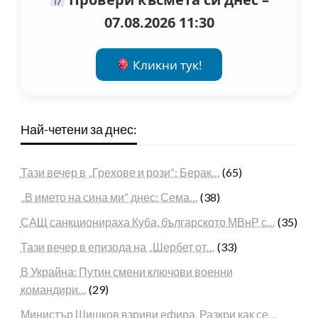
07.08.2026 11:30
Кликни тук!
Най-четени за днес:
Тази вечер в „Грехове и рози“: Берак…
(65)
„В името на сина ми“ днес: Сема…
(38)
САЩ санкционираха Куба, българското МВнР с…
(35)
Тази вечер в епизода на „Шербет от…
(33)
В Украйна: Путин смени ключови военни
командири…
(29)
Министър Шишков взриви ефира. Разкри как се…