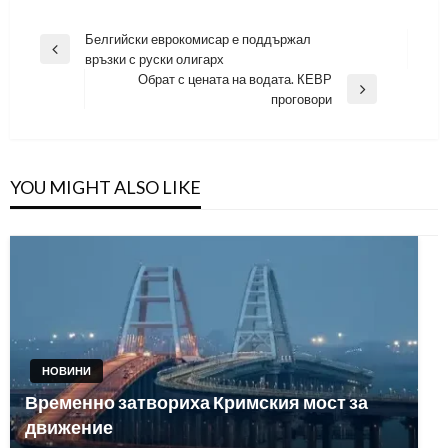
Навигация
Белгийски еврокомисар е поддържал
Previous
връзки с руски олигарх
Post
Обрат с цената на водата. КЕВР
Next
проговори
Post
YOU MIGHT ALSO LIKE
НОВИНИ
Временно затвориха Кримския мост за
движение