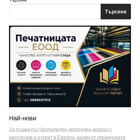
Търсене
Най-нови
За първи път безпилотен летателен апарат с
експлозив е открит в Европа, далеч от украинската