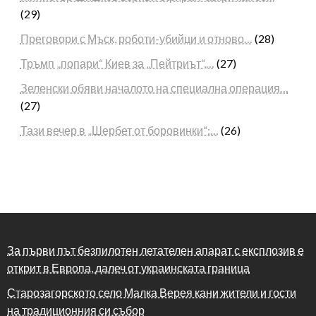
(29)
Преговори с Мъск, роботи-убийци и отново…
(28)
Тръмп „попари“ Киев за „Пейтриът“,…
(27)
Зеленски обяви началото на специална операция…
(27)
Тази вечер в „Шербет от боровинки“:…
(26)
За първи път безпилотен летателен апарат с експлозив е
открит в Европа, далеч от украинската граница
Старозагорското село Малка Верея кани жители и гости
на традиционния си събор