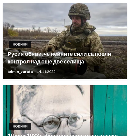
НОВИНИ
Русия обяви, че нейните сили са поели
контрол над още две селища
admin_zarata
14.11.2025
НОВИНИ
19 юни 1933 г. Франция дава политическо