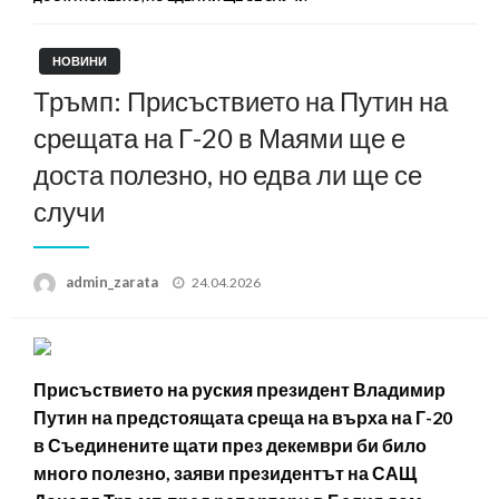
НОВИНИ
Тръмп: Присъствието на Путин на
срещата на Г-20 в Маями ще е
доста полезно, но едва ли ще се
случи
Posted
admin_zarata
24.04.2026
on
Присъствието на руския президент Владимир
Путин на предстоящата среща на върха на Г-20
в Съединените щати през декември би било
много полезно, заяви президентът на САЩ