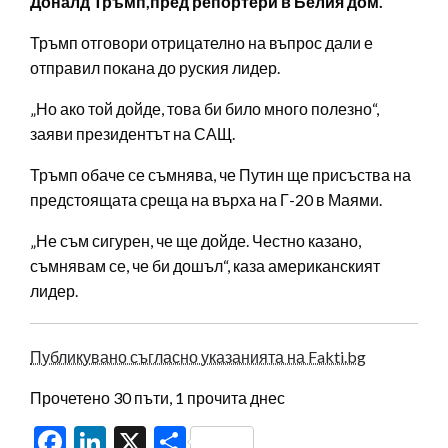
Доналд Тръмп,пред репортери в Белия дом.
Тръмп отговори отрицателно на въпрос дали е
отправил покана до руския лидер.
„Но ако той дойде, това би било много полезно“,
заяви президентът на САЩ.
Тръмп обаче се съмнява, че Путин ще присъства на
предстоящата среща на върха на Г-20 в Маями.
„Не съм сигурен, че ще дойде. Честно казано,
съмнявам се, че би дошъл“, каза американският
лидер.
Публикувано съгласно указанията на Fakti.bg
Прочетено 30 пъти, 1 прочита днес
Facebook
LinkedIn
X
Share