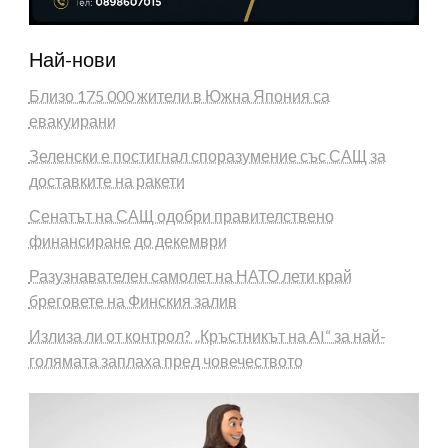
Най-нови
Близо 175 000 жители в Южна Япония са
евакуирани
Зеленски е постигнал споразумение със САЩ за
доставките на ракети
Сенатът на САЩ одобри правителствено
финансиране до декември
Разузнавателен самолет на НАТО лети край
бреговете на Финския залив
Излиза ли от контрол? „Кръстникът на AI“ за най-
голямата заплаха пред човечеството