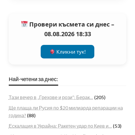
Провери късмета си днес –
08.08.2026 18:33
Кликни тук!
Най-четени за днес:
Тази вечер в „Грехове и рози“: Берак…
(205)
Ще плаща ли Русия по $20 милиарда репарации на
година?
(88)
Ескалация в Украйна: Ракетен удар по Киев и…
(53)