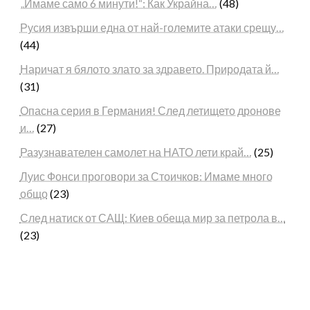
„Имаме само 6 минути!“: Как Украйна…
(48)
Русия извърши една от най-големите атаки срещу…
(44)
Наричат я бялото злато за здравето. Природата й…
(31)
Опасна серия в Германия! След летището дронове
и…
(27)
Разузнавателен самолет на НАТО лети край…
(25)
Луис Фонси проговори за Стоичков: Имаме много
общо
(23)
След натиск от САЩ: Киев обеща мир за петрола в…
(23)