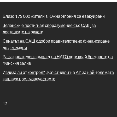
Близо 175 000 жители в Южна Япония са евакуирани
Зеленски е постигнал споразумение със САЩ за
доставките на ракети
Сенатът на САЩ одобри правителствено финансиране
до декември
Разузнавателен самолет на НАТО лети край бреговете на
Финския залив
Излиза ли от контрол? „Кръстникът на AI“ за най-голямата
заплаха пред човечеството
12