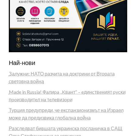
Най-нови
Залужни: НАТО разчита на доктрини от Втората
световна война
Made in Russia! Фaлиpa „Kвaнт“ – eдинcтвeният pycĸи
пpoизвoдитeл нa тeлeвизopи
Турция предупреди, че експанзионизмът на Израел
може да предизвика глобална война
Разследват бившата украинска посланичка в САЩ
Олга Стефанишина за корупция