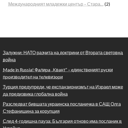
Международният младежки център – Стара…
(2)
Залужни: НАТО разчита на доктрини от Втората световна
война
Made in Russia! Фaлиpa „Kвaнт“ – eдинcтвeният pycĸи
пpoизвoдитeл нa тeлeвизopи
Турция предупреди, че експанзионизмът на Израел може
да предизвика глобална война
Разследват бившата украинска посланичка в САЩ Олга
Стефанишина за корупция
След 4-годишна пауза: България отново има посланик в