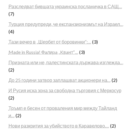
Разследват бившата украинска посланичка в САЩ…
(7)
Турция предупреди, че експанзионизмът на Израел…
(4)
Тази вечер в „Шербет от боровинки“:…
(3)
Made in Russia! Фaлиpa „Kвaнт“…
(3)
Призната или не, палестинската държава изглежда…
(2)
До 25 години затвор заплашват акционери на…
(2)
И Русия иска зона за свободна търговия с Меркосур
(2)
Тръмп е бесен от проваления мир между Тайланд
и…
(2)
Нови разкрития за убийството в Каравелово.…
(2)