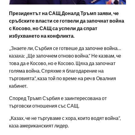
Президентът на САЩ Доналд Тръмп заяви, че
сръбските власти се готвели да започнат война
с Косово, но САЩ са успели да спрат
избухването на конфликта.
„Знаете ли, Сърбия се готвеше да започне война…
казаха: „Ще започнем отново война.“ Не казвам, че
това да е Косово, но е Косово. Щяха да започнат
голяма война. Спряхме я благодарение на
търговията“, каза той по време на реч в Овалния
кабинет.
Според Тръмп Сърбия е заинтересована от
търговски отношения със САЩ.
„Казах, че не търгуваме с хора, които водят война“,
каза американският лидер.