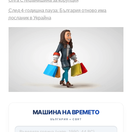
След 4-годишна пауза: България отново има
посланик в Украйна
МАШИНА НА ВРЕМЕТО
БЪЛГАРИЯ + СВЯТ