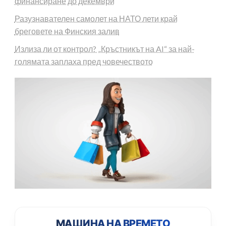
финансиране до декември
Разузнавателен самолет на НАТО лети край
бреговете на Финския залив
Излиза ли от контрол? „Кръстникът на AI“ за най-
голямата заплаха пред човечеството
МАШИНА НА ВРЕМЕТО