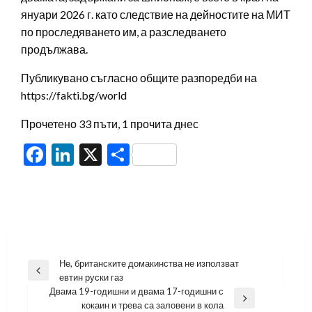
януари 2026 г. като следствие на дейностите на МИТ
по проследяването им, а разследването
продължава.
Публикувано съгласно общите разпоредби на
https://fakti.bg/world
Прочетено 33 пъти, 1 прочита днес
Facebook
LinkedIn
X
Share
Навигация
Не, британските домакинства не използват
Previous
евтин руски газ
Post
Двама 19-годишни и двама 17-годишни с
Next
кокаин и трева са заловени в кола