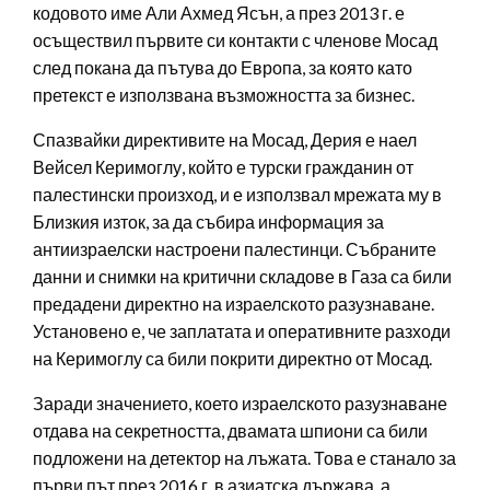
кодовото име Али Ахмед Ясън, а през 2013 г. е
осъществил първите си контакти с членове Мосад
след покана да пътува до Европа, за която като
претекст е използвана възможността за бизнес.
Спазвайки директивите на Мосад, Дерия е наел
Вейсел Керимоглу, който е турски гражданин от
палестински произход, и е използвал мрежата му в
Близкия изток, за да събира информация за
антиизраелски настроени палестинци. Събраните
данни и снимки на критични складове в Газа са били
предадени директно на израелското разузнаване.
Установено е, че заплатата и оперативните разходи
на Керимоглу са били покрити директно от Мосад.
Заради значението, което израелското разузнаване
отдава на секретността, двамата шпиони са били
подложени на детектор на лъжата. Това е станало за
първи път през 2016 г. в азиатска държава, а