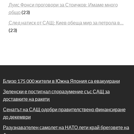
Луис Фонси проговори за Стоичков: Имаме много
общо
(23)
След натиск от САЩ: Киев обеща мир за петрола в…
(23)
Близо 175 000 жители в Южна Япония са евакуирани
Зеленски е постигнал споразумение със САЩ за
доставките на ракети
Сенатът на САЩ одобри правителствено финансиране
до декември
Разузнавателен самолет на НАТО лети край бреговете на