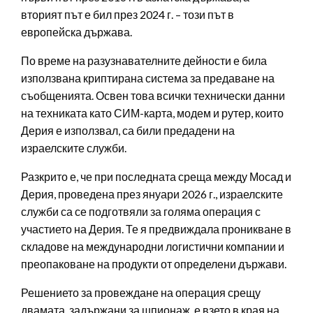
вторият път е бил през 2024 г. – този път в
европейска държава.
По време на разузнавателните дейности е била
използвана криптирана система за предаване на
съобщенията. Освен това всички технически данни
на техниката като СИМ-карта, модем и рутер, които
Дерия е използвал, са били предадени на
израелските служби.
Разкрито е, че при последната среща между Мосад и
Дерия, проведена през януари 2026 г., израелските
служби са се подготвяли за голяма операция с
участието на Дерия. Те я предвиждала проникване в
складове на международни логистични компании и
преопаковане на продукти от определени държави.
Решението за провеждане на операция срещу
двамата, задържани за шпионаж, е взето в края на