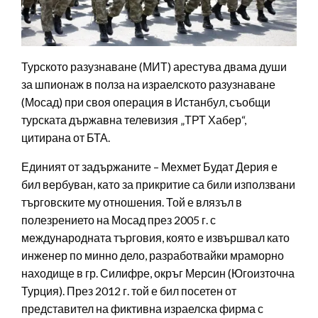
Турското разузнаване (МИТ) арестува двама души
за шпионаж в полза на израелското разузнаване
(Мосад) при своя операция в Истанбул, съобщи
турската държавна телевизия „ТРТ Хабер“,
цитирана от БТА.
Единият от задържаните – Мехмет Будат Дерия е
бил вербуван, като за прикритие са били използвани
търговските му отношения. Той е влязъл в
полезрението на Мосад през 2005 г. с
международната търговия, която е извършвал като
инженер по минно дело, разработвайки мраморно
находище в гр. Силифре, окръг Мерсин (Югоизточна
Турция). През 2012 г. той е бил посетен от
представител на фиктивна израелска фирма с