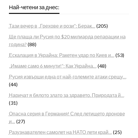
Най-четени за днес:
Тази вечер в „Грехове и рози“: Берак…
(205)
Ще плаща ли Русия по $20 милиарда репарации на
година?
(88)
Ескалация в Украйна: Ракетен удар по Киев и…
(53)
„Имаме само 6 минути!“: Как Украйна…
(48)
Русия извърши една от най-големите атаки срещу…
(44)
Наричат я бялото злато за здравето. Природата й…
(31)
Опасна серия в Германия! След летището дронове
и…
(27)
Разузнавателен самолет на НАТО лети край…
(25)