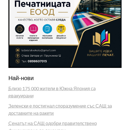
Най-нови
Близо 175 000 жители в Южна Япония са
евакуирани
Зеленски е постигнал споразумение със САЩ за
доставките на ракети
Сенатът на САЩ одобри правителствено