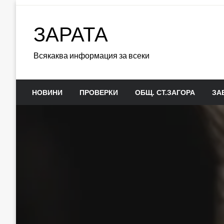
Skip
to
ЗАРАТА
content
Всякаква информация за всеки
НОВИНИ
ПРОВЕРКИ
ОБЩ. СТ.ЗАГОРА
ЗА