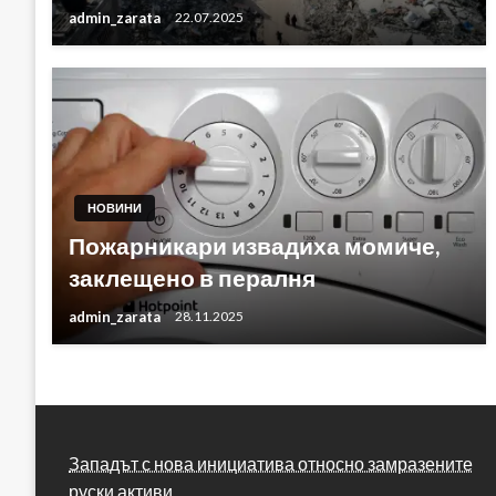
admin_zarata
22.07.2025
НОВИНИ
Пожарникари извадиха момиче,
заклещено в пералня
admin_zarata
28.11.2025
Западът с нова инициатива относно замразените
руски активи