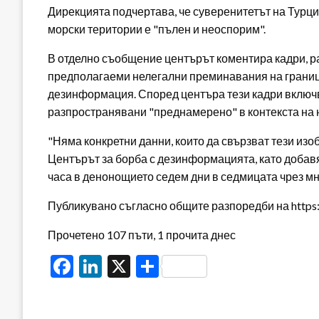
Дирекцията подчертава, че суверенитетът на Турци
морски територии е "пълен и неоспорим".
В отделно съобщение центърът коментира кадри, 
предполагаеми нелегални преминавания на границат
дезинформация. Според центъра тези кадри включва
разпространявани "преднамерено" в контекста на
"Няма конкретни данни, които да свързват тези изо
Центърът за борба с дезинформацията, като добавя
часа в денонощието седем дни в седмицата чрез мн
Публикувано съгласно общите разпоредби на https:/
Прочетено 107 пъти, 1 прочита днес
Facebook
LinkedIn
X
Share