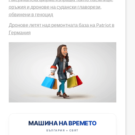
оръжия и дронове на судански главорези,
обвинени в геноцид
Дронове летят над ремонтната база на Patriot в
Германия
МАШИНА НА ВРЕМЕТО
БЪЛГАРИЯ + СВЯТ