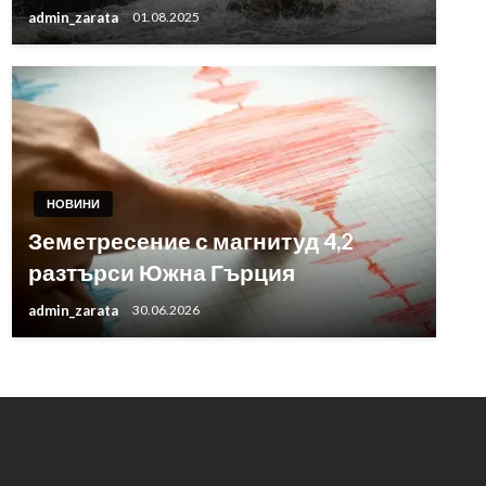
admin_zarata
01.08.2025
НОВИНИ
Земетресение с магнитуд 4,2
разтърси Южна Гърция
admin_zarata
30.06.2026