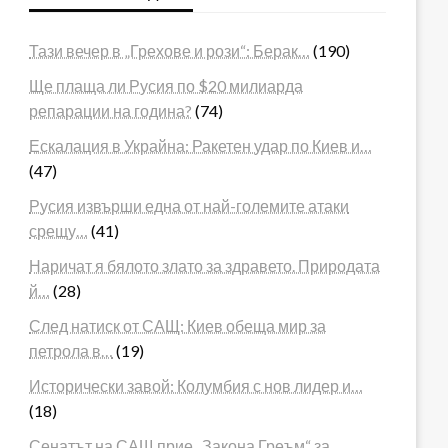
Тази вечер в „Грехове и рози“: Берак…
(190)
Ще плаща ли Русия по $20 милиарда
репарации на година?
(74)
Ескалация в Украйна: Ракетен удар по Киев и…
(47)
Русия извърши една от най-големите атаки
срещу…
(41)
Наричат я бялото злато за здравето. Природата
й…
(28)
След натиск от САЩ: Киев обеща мир за
петрола в…
(19)
Исторически завой: Колумбия с нов лидер и…
(18)
Сенатът на САЩ прие „Закона Греъм“ за