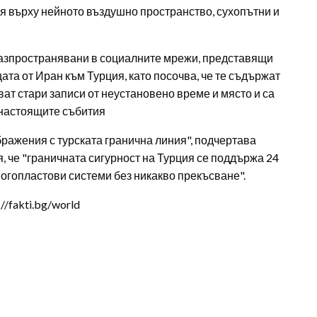
я върху нейното въздушно пространство, сухопътни и
разпространявани в социалните мрежи, представящи
а от Иран към Турция, като посочва, че те съдържат
т стари записи от неустановено време и място и са
 настоящите събития
бражения с турската гранична линия", подчертава
, че "граничната сигурност на Турция се поддържа 24
огопластови системи без никакво прекъсване".
/fakti.bg/world