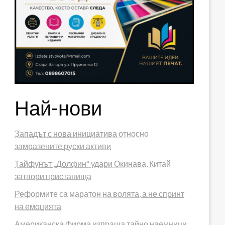
Най-нови
Западът с нова инициатива относно
замразените руски активи
Тайфунът „Долфин“ удари Окинава, Китай
затвори пристанища
Реформите са маратон на волята, а не спринт
на емоцията
Американска фирма изпраща тайно наемници,