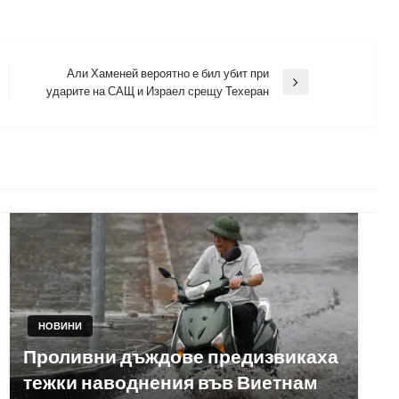
Али Хаменей вероятно е бил убит при
Next
ударите на САЩ и Израел срещу Техеран
Post
НОВИНИ
Проливни дъждове предизвикаха
тежки наводнения във Виетнам