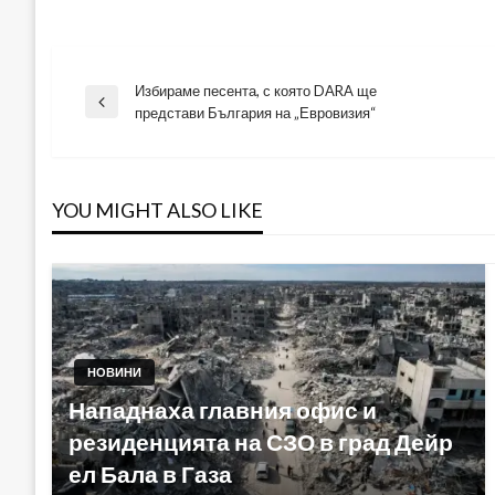
Избираме песента, с която DARA ще
Навигация
Previous
представи България на „Евровизия“
Post
YOU MIGHT ALSO LIKE
НОВИНИ
Нападнаха главния офис и
резиденцията на СЗО в град Дейр
ел Бала в Газа