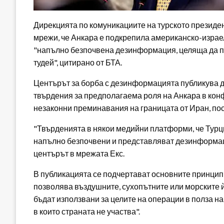
Дирекцията по комуникациите на турското президе
мрежи, че Анкара е подкрепила американско-израел
"напълно безпочвена дезинформация, целяща да п
тудей", цитирано от БТА.
Центърът за борба с дезинформацията публикува д
твърдения за предполагаема роля на Анкара в кон
незаконни преминавания на границата от Иран, пос
"Твърденията в някои медийни платформи, че Турц
напълно безпочвени и представляват дезинформац
центърът в мрежата Екс.
В публикацията се подчертават основните принцип
позволява въздушните, сухопътните или морските ѝ
бъдат използвани за целите на операции в полза на 
в които страната не участва".