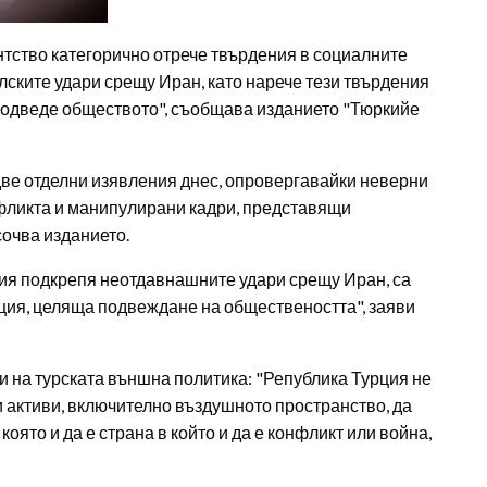
нтство категорично отрече твърдения в социалните
ските удари срещу Иран, като нарече тези твърдения
одведе обществото", съобщава изданието "Тюркийе
ве отделни изявления днес, опровергавайки неверни
фликта и манипулирани кадри, представящи
очва изданието.
ия подкрепя неотдавнашните удари срещу Иран, са
ия, целяща подвеждане на обществеността", заяви
и на турската външна политика: "Република Турция не
 активи, включително въздушното пространство, да
която и да е страна в който и да е конфликт или война,