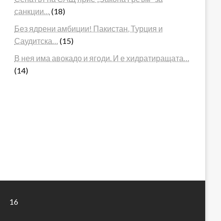
санкции…
(18)
Без ядрени амбиции! Пакистан, Турция и
Саудитска…
(15)
В нея има авокадо и ягоди. И е хидратиращата…
(14)
16