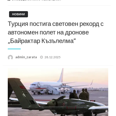
НОВИНИ
Турция постига световен рекорд с
автономен полет на дронове
„Байрактар Къзълелма“
Posted
admin_zarata
28.12.2025
on