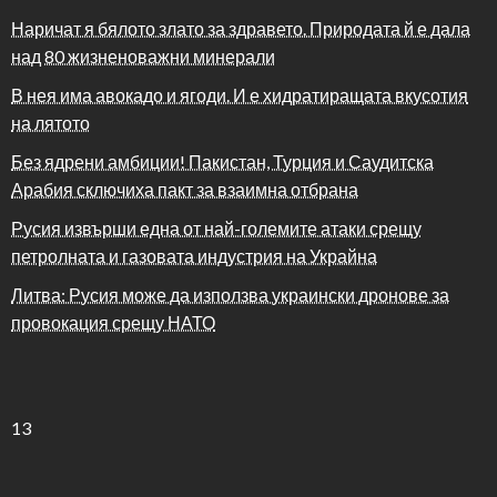
Наричат я бялото злато за здравето. Природата й е дала
над 80 жизненоважни минерали
В нея има авокадо и ягоди. И е хидратиращата вкусотия
на лятото
Без ядрени амбиции! Пакистан, Турция и Саудитска
Арабия сключиха пакт за взаимна отбрана
Русия извърши една от най-големите атаки срещу
петролната и газовата индустрия на Украйна
Литва: Русия може да използва украински дронове за
провокация срещу НАТО
13