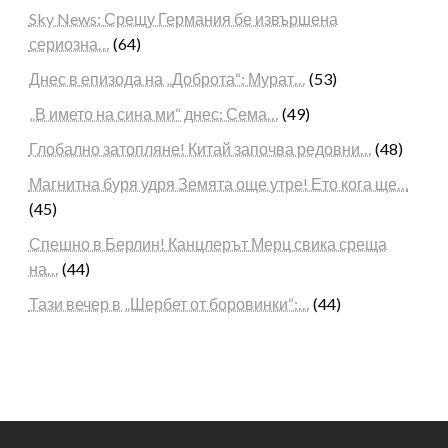
Sky News: Срещу Германия бе извършена
сериозна…
(64)
Днес в епизода на „Доброта“: Мурат…
(53)
„В името на сина ми“ днес: Сема…
(49)
Глобално затопляне! Китай започва редовни…
(48)
Магнитна буря удря Земята още утре! Ето кога ще…
(45)
Спешно в Берлин! Канцлерът Мерц свика среща
на…
(44)
Тази вечер в „Шербет от боровинки“:…
(44)