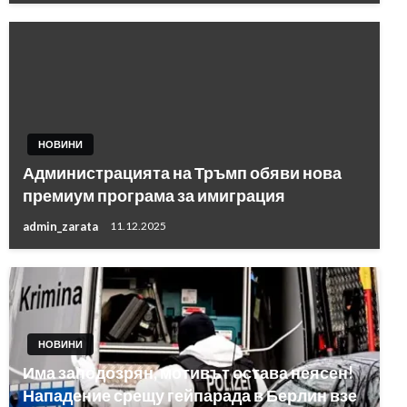
НОВИНИ
Администрацията на Тръмп обяви нова
премиум програма за имиграция
admin_zarata
11.12.2025
НОВИНИ
Има заподозрян, мотивът остава неясен!
Нападение срещу гейпарада в Берлин взе