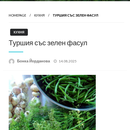
HOMEPAGE
КУХНЯ
ТУРШИЯ СЪС ЗЕЛЕН ФАСУЛ
КУХНЯ
Туршия със зелен фасул
Posted
Бонка Йорданова
14.08.2025
on