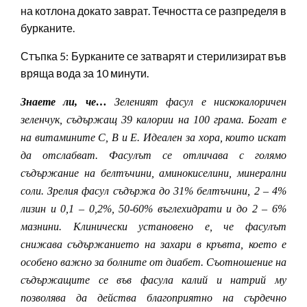
на котлона докато заврат. Течността се разпределя в
бурканите.
Стъпка 5: Бурканите се затварят и стерилизират във
вряща вода за 10 минути.
Знаете ли, че…
Зеленият фасул е нискокалоричен
зеленчук, съдържащ 39 калории на 100 грама. Богат е
на витамините С, В и Е. Идеален за хора, които искат
да отслабват. Фасулът се отличава с голямо
съдържание на белтъчини, аминокиселини, минерални
соли. Зрелия фасул съдържа до 31% белтъчини, 2 – 4%
лизин и 0,1 – 0,2%, 50-60% въглехидрати и до 2 – 6%
мазнини. Клинически установено е, че фасулът
снижава съдържанието на захари в кръвта, което е
особено важно за болните от диабет. Съотношение на
съдържащите се във фасула калий и натрий му
позволява да действа благоприятно на сърдечно