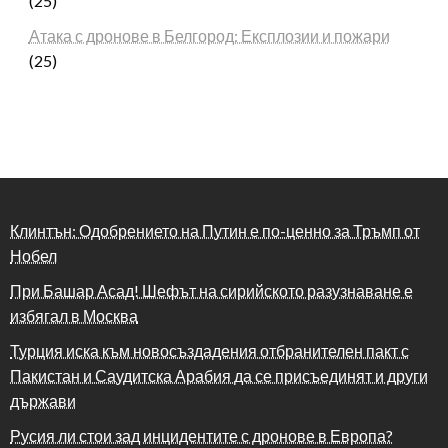
(25)
Атака с дронове в Белгород: Експлозии и пожари
(25)
Клинтън: Одобрението на Путин е по-ценно за Тръмп от
Нобел
При Башар Асад! Шефът на сирийското разузнаване е
избягал в Москва
Турция иска към новосъздадения отбранителен пакт с
Пакистан и Саудитска Арабия да се присъединят и други
държави
Русия ли стои зад инцидентите с дронове в Европа?