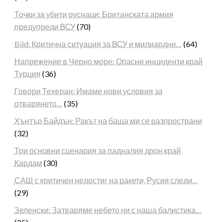
Точки за убити руснаци: Британската армия
предупреди ВСУ
(70)
Bild: Критична ситуация за ВСУ и милиардни…
(64)
Напрежение в Черно море: Опасни инциденти край
Турция
(36)
Говори Техеран: Имаме нови условия за
отварянето…
(35)
Хънтър Байдън: Ракът на баща ми се разпространи
(32)
Три основни сценария за падналия дрон край
Кардам
(30)
САЩ с критичен недостиг на ракети, Русия следи…
(29)
Зеленски: Затваряме небето ни с наша балистика…