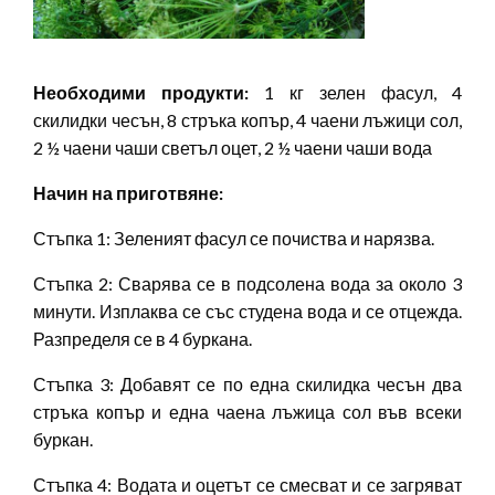
Необходими продукти:
1 кг зелен фасул, 4
скилидки чесън, 8 стръка копър, 4 чаени лъжици сол,
2 ½ чаени чаши светъл оцет, 2 ½ чаени чаши вода
Начин на приготвяне:
Стъпка 1: Зеленият фасул се почиства и нарязва.
Стъпка 2: Сварява се в подсолена вода за около 3
минути. Изплаква се със студена вода и се отцежда.
Разпределя се в 4 буркана.
Стъпка 3: Добавят се по една скилидка чесън два
стръка копър и една чаена лъжица сол във всеки
буркан.
Стъпка 4: Водата и оцетът се смесват и се загряват