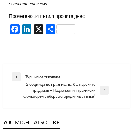
съдовата система.
Прочетено 14 пъти, 1 прочита днес
Facebook
LinkedIn
X
Share
Навигация
Туршия от тиквички
Previous
2 седмици до празника на българските
Post
традиции – Националния тракийски
Next
фолклорен събор „Богородична стъпка“
Post
YOU MIGHT ALSO LIKE