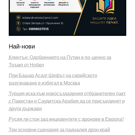
Най-нови
Клинтън: Одобрението на Путин е по-ценно за
Тръмп от Нобел
При Башар Асад! Шефът на сирийското
разузнаване е избягал в Москва
Турция иска към новосъздадения отбранителен пакт
с Пакистан и Саудитска Арабия да се присъединят и
други държави
Русия ли стои зад инцидентите с дронове в Европа?
Три основни сценария за падналия дрон край